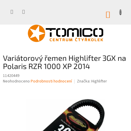
Přejít
na
obsah
NÁKUP
KOŠÍK
Variátorový řemen Highlifter 3GX na
Polaris RZR 1000 XP 2014
11420449
Průměrné
Neohodnoceno
Podrobnosti hodnocení
Značka:
Highlifter
hodnocení
produktu
je
0,0
z
5
hvězdiček.