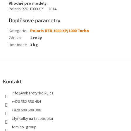
Vhodné pro modely:
Polaris RZR 1000 XP 2014
Doplňkové parametry
Kategorie
:
Polaris RZR 1000 XP/1000 Turbo
Záruka
:
2 roky
Hmotnost
:
3 kg
Z
á
p
a
Kontakt
t
info
@
vyberctyrkolku.cz
í
+420 582 330 484
+420 608 508 306
čtyřkolky na facebooku
tomico_group