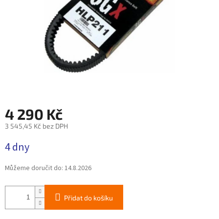
4 290 Kč
3 545,45 Kč bez DPH
Měrná
4 dny
cena:
Můžeme doručit do:
14.8.2026
Přidat do košíku