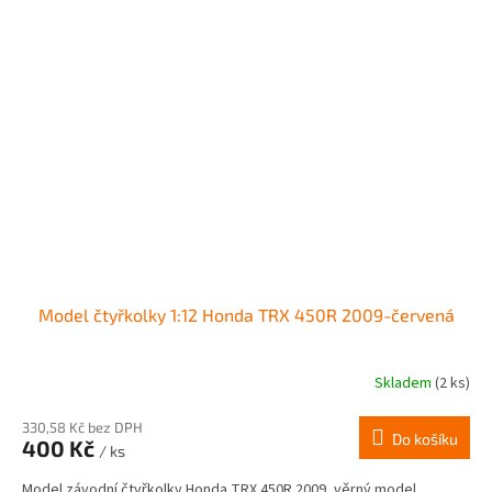
Model čtyřkolky 1:12 Honda TRX 450R 2009-červená
Skladem
(2 ks)
330,58 Kč bez DPH
Do košíku
400 Kč
/ ks
Model závodní čtyřkolky Honda TRX 450R 2009 ,věrný model