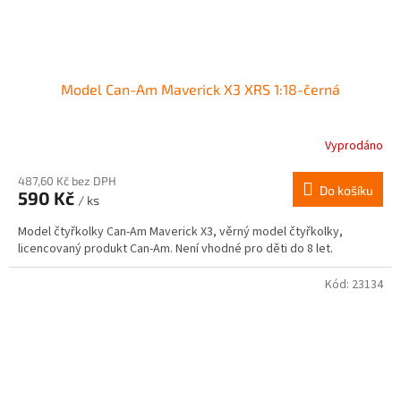
Model Can-Am Maverick X3 XRS 1:18-černá
Vyprodáno
Průměrné
hodnocení
produktu
487,60 Kč bez DPH
Do košíku
590 Kč
je
/ ks
2,8
Model čtyřkolky Can-Am Maverick X3, věrný model čtyřkolky,
z
licencovaný produkt Can-Am. Není vhodné pro děti do 8 let.
5
hvězdiček.
Kód:
23134