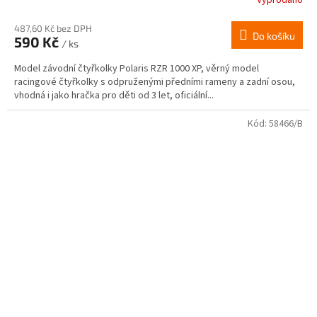
Vyprodáno
487,60 Kč bez DPH
Do košíku
590 Kč
/ ks
Model závodní čtyřkolky Polaris RZR 1000 XP, věrný model
racingové čtyřkolky s odpruženými předními rameny a zadní osou,
vhodná i jako hračka pro děti od 3 let, oficiální...
Kód:
58466/B