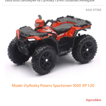
Sada dvou samolepek na čtyřkolky Ca-Am Outlander/Renegade
Kód:
07363
Model čtyřkolky Polaris Sportsman 1000 XP 1:20
Vyprodáno