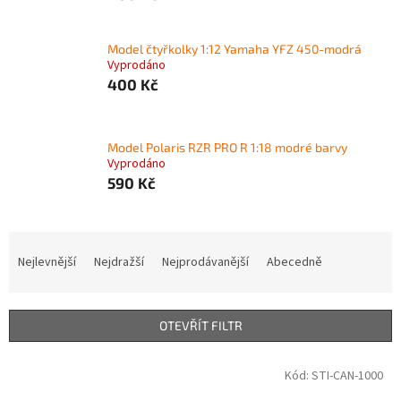
Model čtyřkolky 1:12 Yamaha YFZ 450-modrá
Vyprodáno
400 Kč
Model Polaris RZR PRO R 1:18 modré barvy
Vyprodáno
590 Kč
Ř
a
Nejlevnější
Nejdražší
Nejprodávanější
Abecedně
z
e
n
OTEVŘÍT FILTR
í
p
V
Kód:
STI-CAN-1000
r
ý
o