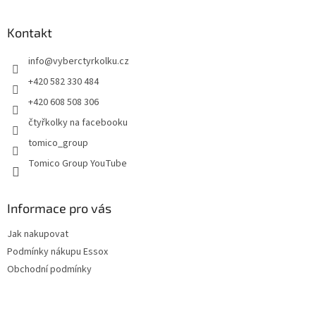
á
n
í
p
í
p
a
Kontakt
r
t
v
info
@
vyberctyrkolku.cz
í
k
y
+420 582 330 484
v
+420 608 508 306
ý
p
čtyřkolky na facebooku
i
tomico_group
s
u
Tomico Group YouTube
Informace pro vás
Jak nakupovat
Podmínky nákupu Essox
Obchodní podmínky