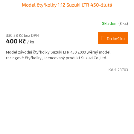
Model čtyřkolky 1:12 Suzuki LTR 450-žlutá
Skladem
(3 ks)
Průměrné
hodnocení
produktu
330,58 Kč bez DPH
Do košíku
400 Kč
je
/ ks
2,5
Model závodní čtyřkolky Suzuki LTR 450 2009 ,věrný model
z
racingové čtyřkolky, licencovaný produkt Suzuki Co.,Ltd.
5
hvězdiček.
Kód:
23703