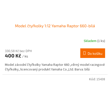
Model čtyřkolky 1:12 Yamaha Raptor 660-bílá
Skladem
(1 ks)
Průměrné
hodnocení
produktu
330,58 Kč bez DPH
Do košíku
400 Kč
je
/ ks
4,0
Model závodní čtyřkolky Yamaha Raptor 660 ,věrný model racingové
z
čtyřkolky, licencovaný produkt Yamaha Co.,Ltd. Barva: bílá
5
hvězdiček.
Kód:
15438