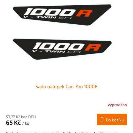
p
d
i
u
s
k
p
t
r
ů
o
d
u
k
t
ů
Sada nálepek Can-Am 1000R
Vyprodáno
53,72 Kč bez DPH
Do košíku
65 Kč
/ ks