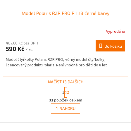
Model Polaris RZR PRO R 1:18 černé barvy
Vyprodáno
487,60 Kč bez DPH
Do košíku
590 Kč
/ ks
Model čtyřkolky Polaris RZR PRO, věrný model čtyřkolky,
licencovaný produkt Polaris. Není vhodné pro děti do 8 let.
NAČÍST 13 DALŠÍCH
S
1
2
t
O
r
31
položek celkem
v
á
l
NAHORU
n
á
k
d
o
v
Z
a
á
c