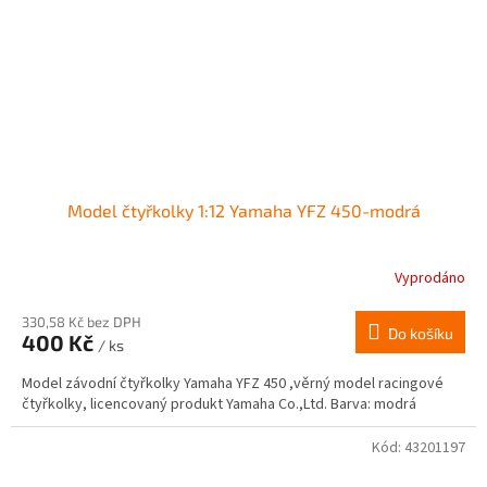
Model čtyřkolky 1:12 Yamaha YFZ 450-modrá
Vyprodáno
Průměrné
hodnocení
produktu
330,58 Kč bez DPH
Do košíku
400 Kč
je
/ ks
2,7
Model závodní čtyřkolky Yamaha YFZ 450 ,věrný model racingové
z
čtyřkolky, licencovaný produkt Yamaha Co.,Ltd. Barva: modrá
5
hvězdiček.
Kód:
43201197