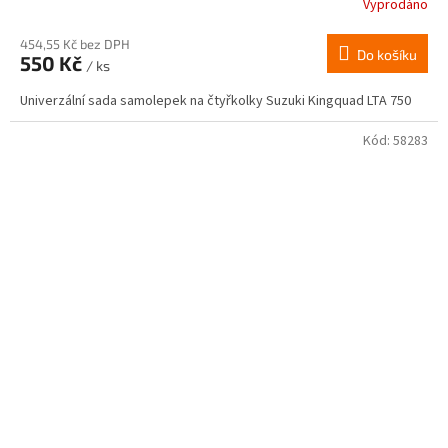
Vyprodáno
454,55 Kč bez DPH
Do košíku
550 Kč
/ ks
Univerzální sada samolepek na čtyřkolky Suzuki Kingquad LTA 750
Kód:
58283