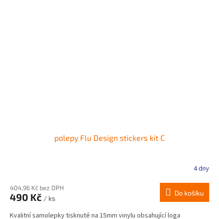
polepy Flu Design stickers kit C
4 dny
404,96 Kč bez DPH
Do košíku
490 Kč
/ ks
Kvalitní samolepky tisknuté na 15mm vinylu obsahující loga