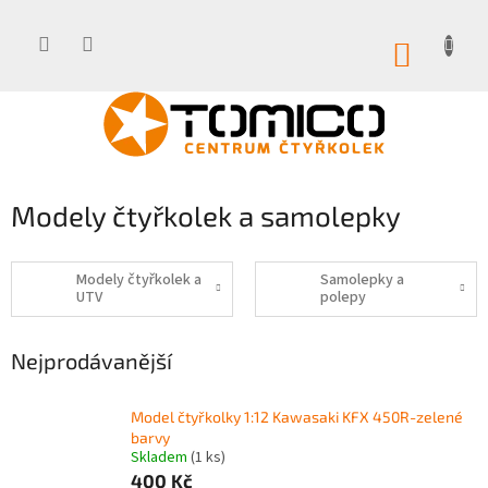
Přejít
na
obsah
NÁKUP
KOŠÍK
Modely čtyřkolek a samolepky
Modely čtyřkolek a
Samolepky a
UTV
polepy
Nejprodávanější
Model čtyřkolky 1:12 Kawasaki KFX 450R-zelené
barvy
Skladem
(1 ks)
400 Kč