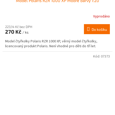
Model Polaris RZR 1000 XP modré barvy 1:20
Vyprodáno
223,14 Kč bez DPH
Do košíku
270 Kč
/ ks
Model čtyřkolky Polaris RZR 1000 XP, věrný model čtyřkolky,
licencovaný produkt Polaris. Není vhodné pro děti do tří let.
Kód:
07373