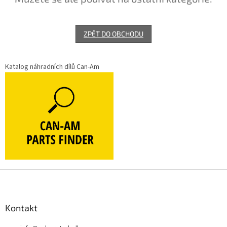
ZPĚT DO OBCHODU
Katalog náhradních dílů Can-Am
Z
á
p
a
Kontakt
t