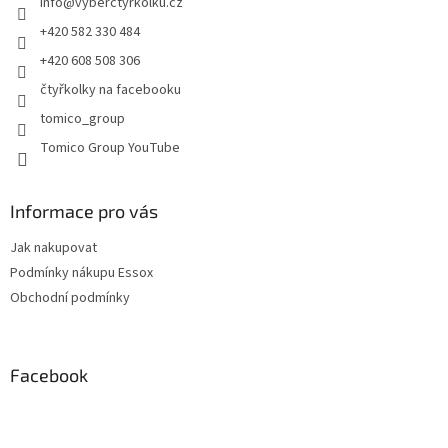
info
@
vyberctyrkolku.cz
í
+420 582 330 484
+420 608 508 306
čtyřkolky na facebooku
tomico_group
Tomico Group YouTube
Informace pro vás
Jak nakupovat
Podmínky nákupu Essox
Obchodní podmínky
Facebook