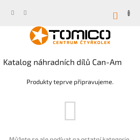
Přejít
na
obsah
NÁKUP
KOŠÍK
Katalog náhradních dílů Can-Am
Produkty teprve připravujeme.
Můžete se ale podívat na ostatní kategorie.