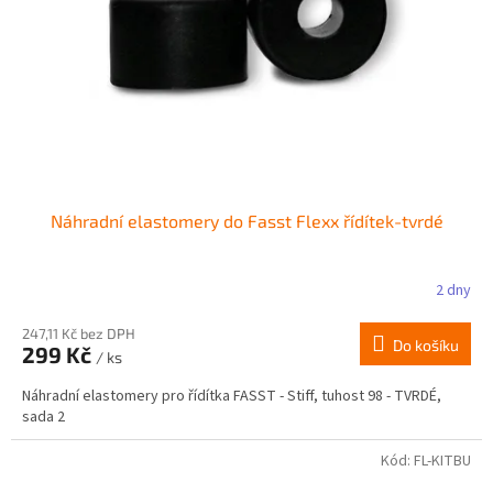
r
ů
o
d
u
k
t
ů
Náhradní elastomery do Fasst Flexx řídítek-tvrdé
2 dny
247,11 Kč bez DPH
Do košíku
299 Kč
/ ks
Náhradní elastomery pro řídítka FASST - Stiff, tuhost 98 - TVRDÉ,
sada 2
Kód:
FL-KITBU