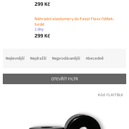
299 Kč
Náhradní elastomery do Fasst Flexx řídítek-
tvrdé
2 dny
299 Kč
Ř
a
Nejlevnější
Nejdražší
Nejprodávanější
Abecedně
z
e
n
OTEVŘÍT FILTR
í
p
V
Kód:
FL-KITBLK
r
ý
o
p
d
i
u
s
k
p
t