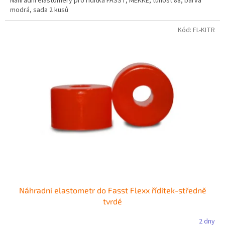
Náhradní elastomery pro řídítka FASST, MĚKKÉ, tuhost 88, barva
modrá, sada 2 kusů
Kód:
FL-KITR
Náhradní elastometr do Fasst Flexx řídítek-středně
tvrdé
2 dny