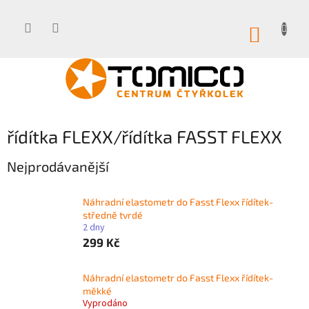
Přejít
na
obsah
NÁKUP
KOŠÍK
řídítka FLEXX/řídítka FASST FLEXX
Nejprodávanější
Náhradní elastometr do Fasst Flexx řídítek-
středně tvrdé
2 dny
299 Kč
Náhradní elastometr do Fasst Flexx řídítek-
měkké
Vyprodáno