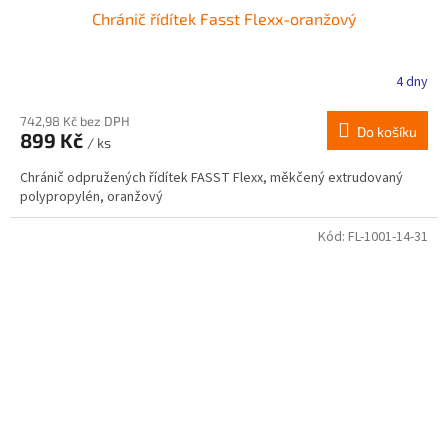
Chránič řídítek Fasst Flexx-oranžový
4 dny
742,98 Kč bez DPH
Do košíku
899 Kč
/ ks
Chránič odpružených řídítek FASST Flexx, měkčený extrudovaný
polypropylén, oranžový
Kód:
FL-1001-14-31