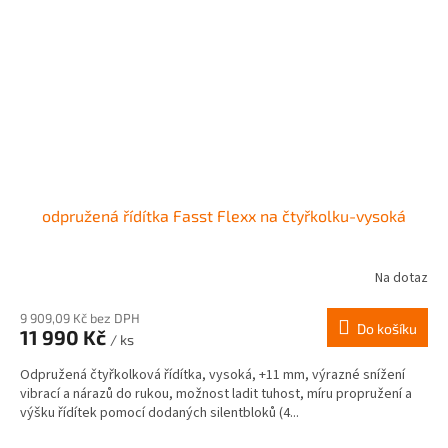
odpružená řídítka Fasst Flexx na čtyřkolku-vysoká
Na dotaz
9 909,09 Kč bez DPH
Do košíku
11 990 Kč
/ ks
Odpružená čtyřkolková řídítka, vysoká, +11 mm, výrazné snížení
vibrací a nárazů do rukou, možnost ladit tuhost, míru propružení a
výšku řídítek pomocí dodaných silentbloků (4...