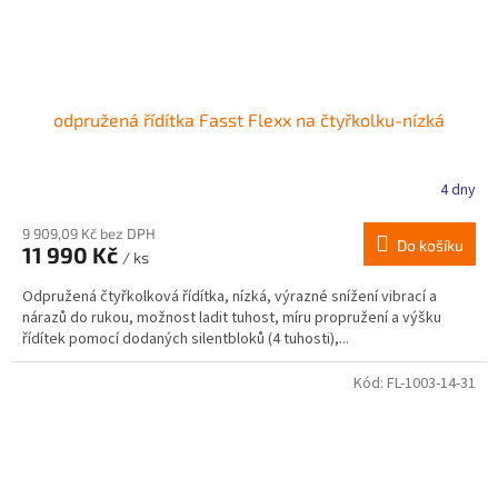
odpružená řídítka Fasst Flexx na čtyřkolku-nízká
4 dny
9 909,09 Kč bez DPH
Do košíku
11 990 Kč
/ ks
Odpružená čtyřkolková řídítka, nízká, výrazné snížení vibrací a
nárazů do rukou, možnost ladit tuhost, míru propružení a výšku
řídítek pomocí dodaných silentbloků (4 tuhosti),...
Kód:
FL-1003-14-31