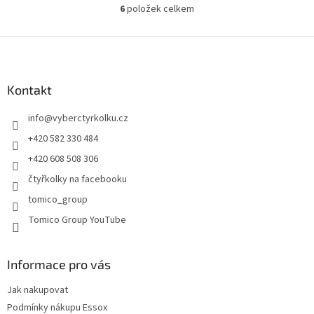
6
položek celkem
O
v
l
Z
á
á
d
p
a
a
Kontakt
c
t
í
info
@
vyberctyrkolku.cz
í
p
r
+420 582 330 484
v
+420 608 508 306
k
y
čtyřkolky na facebooku
v
tomico_group
ý
p
Tomico Group YouTube
i
s
u
Informace pro vás
Jak nakupovat
Podmínky nákupu Essox