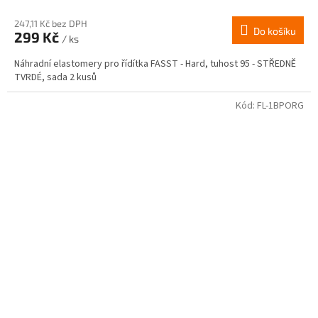
247,11 Kč bez DPH
Do košíku
299 Kč
/ ks
Náhradní elastomery pro řídítka FASST - Hard, tuhost 95 - STŘEDNĚ
TVRDÉ, sada 2 kusů
Kód:
FL-1BPORG