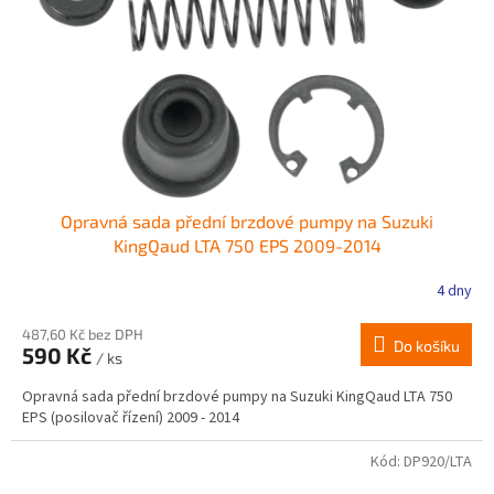
r
ů
o
d
u
k
t
ů
Opravná sada přední brzdové pumpy na Suzuki
KingQaud LTA 750 EPS 2009-2014
4 dny
487,60 Kč bez DPH
Do košíku
590 Kč
/ ks
Opravná sada přední brzdové pumpy na Suzuki KingQaud LTA 750
EPS (posilovač řízení) 2009 - 2014
Kód:
DP920/LTA