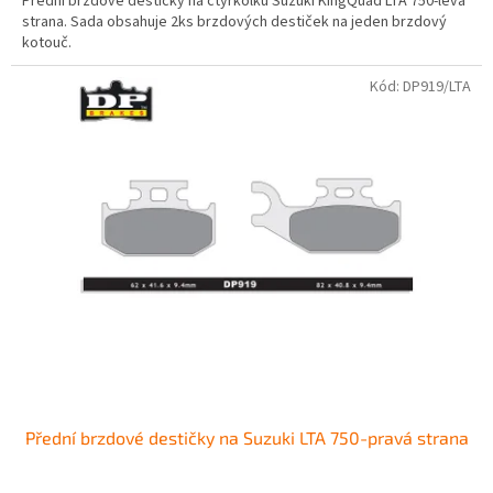
Přední brzdové destičky na čtyřkolku Suzuki KingQuad LTA 750-levá
strana. Sada obsahuje 2ks brzdových destiček na jeden brzdový
kotouč.
Kód:
DP919/LTA
Přední brzdové destičky na Suzuki LTA 750-pravá strana