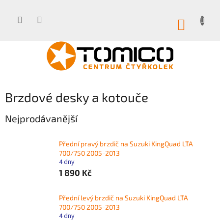
Přejít
na
obsah
NÁKUP
KOŠÍK
Brzdové desky a kotouče
Nejprodávanější
Přední pravý brzdič na Suzuki KingQuad LTA
700/750 2005-2013
4 dny
1 890 Kč
Přední levý brzdič na Suzuki KingQuad LTA
700/750 2005-2013
4 dny