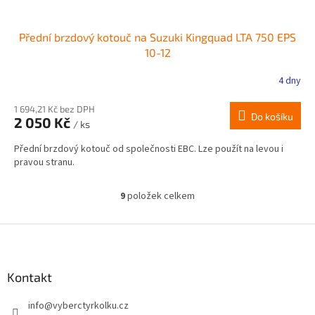
Přední brzdový kotouč na Suzuki Kingquad LTA 750 EPS
10-12
4 dny
1 694,21 Kč bez DPH
Do košíku
2 050 Kč
/ ks
Přední brzdový kotouč od společnosti EBC. Lze použít na levou i
pravou stranu.
9
položek celkem
O
v
l
Z
á
á
d
p
a
a
Kontakt
c
t
í
info
@
vyberctyrkolku.cz
í
p