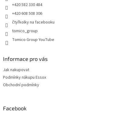
r
+420 582 330 484
v
+420 608 508 306
k
y
čtyřkolky na facebooku
v
tomico_group
ý
p
Tomico Group YouTube
i
s
u
Informace pro vás
Jak nakupovat
Podmínky nákupu Essox
Obchodní podmínky
Facebook