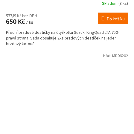
Skladem
(3 ks)
537,19 Kč bez DPH
Do košíku
650 Kč
/ ks
Přední brzdové destičky na čtyřkolku Suzuki KingQuad LTA 750-
pravá strana. Sada obsahuje 2ks brzdových destiček na jeden
brzdový kotouč.
Kód:
MD06202