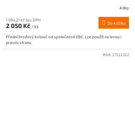
4 dny
1 694,21 Kč bez DPH
Do košíku
2 050 Kč
/ ks
Přední brzdový kotouč od společnosti EBC. Lze použít na levou i
pravou stranu.
Kód:
17111212