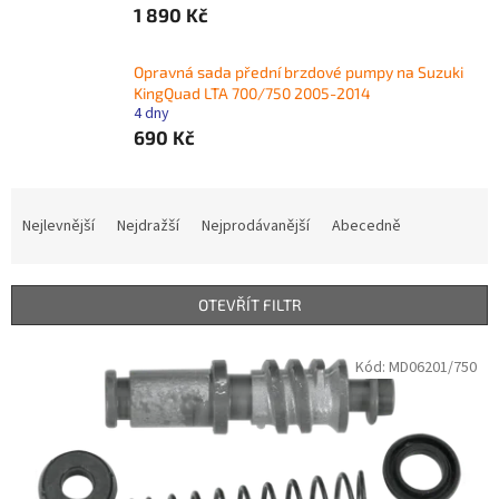
1 890 Kč
Opravná sada přední brzdové pumpy na Suzuki
KingQuad LTA 700/750 2005-2014
4 dny
690 Kč
Ř
a
Nejlevnější
Nejdražší
Nejprodávanější
Abecedně
z
e
n
OTEVŘÍT FILTR
í
p
V
Kód:
MD06201/750
r
ý
o
p
d
i
u
s
k
p
t