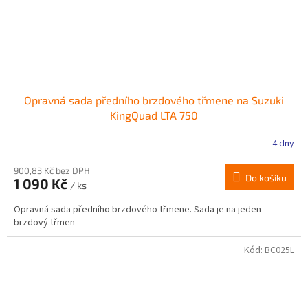
Opravná sada předního brzdového třmene na Suzuki
KingQuad LTA 750
4 dny
900,83 Kč bez DPH
Do košíku
1 090 Kč
/ ks
Opravná sada předního brzdového třmene. Sada je na jeden
brzdový třmen
Kód:
BC025L