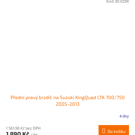
Kód:
BC025R
Přední pravý brzdič na Suzuki KingQuad LTA 700/750
2005-2013
4 dny
1 561,98 Kč bez DPH
Do košíku
1 890 Kč
/ ks