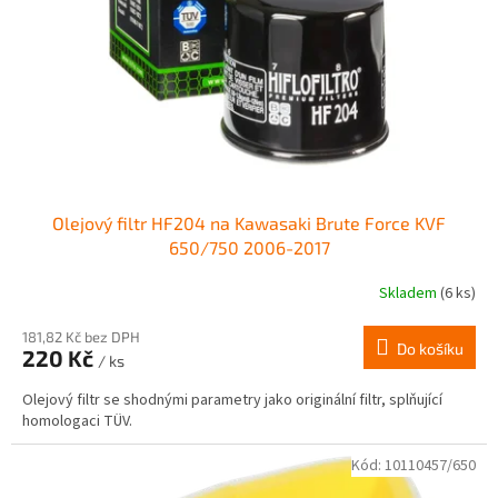
r
ů
o
d
u
k
t
ů
Olejový filtr HF204 na Kawasaki Brute Force KVF
650/750 2006-2017
Skladem
(6 ks)
181,82 Kč bez DPH
Do košíku
220 Kč
/ ks
Olejový filtr se shodnými parametry jako originální filtr, splňující
homologaci TÜV.
Kód:
10110457/650