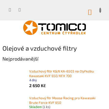
Přejít
na
obsah
NÁKUP
KOŠÍK
Olejové a vzduchové filtry
Nejprodávanější
Vzduchový filtr K&N KA-6503 na čtyřkolku
Kawasaki KVF 650/KFX 700
4 dny
2 650 Kč
Vzduchový fitr Moose Racing pro Kawasaki
Brute Force KVF 650
Skladem
(1 ks)