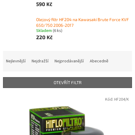
590 Kč
Olejový filtr HF204 na Kawasaki Brute Force KVF
650/750 2006-2017
Skladem
(6 ks)
220 Kč
Ř
a
Nejlevnější
Nejdražší
Nejprodávanější
Abecedně
z
e
n
OTEVŘÍT FILTR
í
p
V
Kód:
HF204/K
r
ý
o
p
d
i
u
s
k
p
t