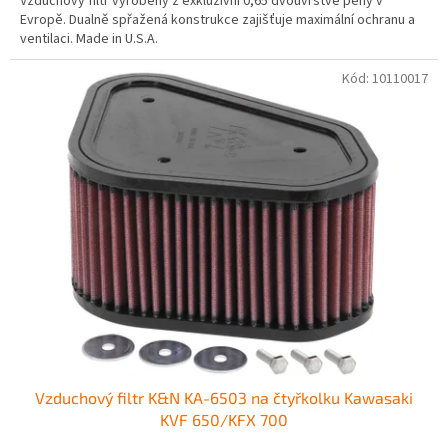
Vzduchový filtr vyrobený z exkluzivní 0,65 dvouvrstvé pěny v
Evropě. Dualně spřažená konstrukce zajišťuje maximální ochranu a
ventilaci. Made in U.S.A.
Kód:
10110017
Vzduchový filtr K&N KA-6503 na čtyřkolku Kawasaki
KVF 650/KFX 700