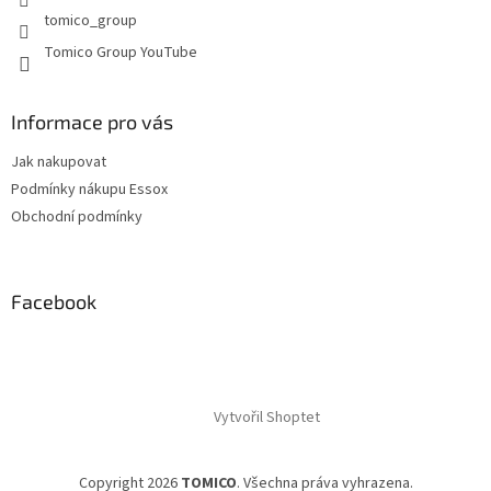
v
tomico_group
ý
p
Tomico Group YouTube
i
s
u
Informace pro vás
Jak nakupovat
Podmínky nákupu Essox
Obchodní podmínky
Facebook
Vytvořil Shoptet
Copyright 2026
TOMICO
. Všechna práva vyhrazena.