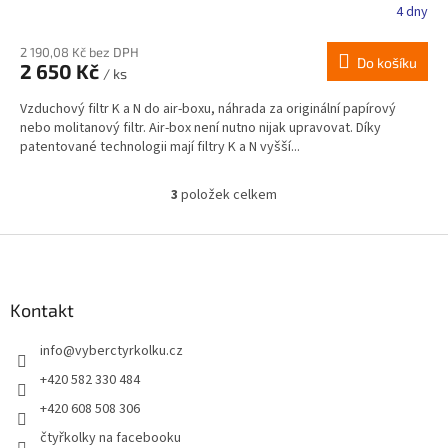
4 dny
2 190,08 Kč bez DPH
Do košíku
2 650 Kč
/ ks
Vzduchový filtr K a N do air-boxu, náhrada za originální papírový
nebo molitanový filtr. Air-box není nutno nijak upravovat. Díky
patentované technologii mají filtry K a N vyšší...
3
položek celkem
O
v
l
Z
á
á
d
p
a
a
Kontakt
c
t
í
info
@
vyberctyrkolku.cz
í
p
r
+420 582 330 484
v
+420 608 508 306
k
y
čtyřkolky na facebooku