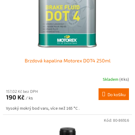
r
ů
o
d
u
k
t
ů
Brzdová kapalina Motorex DOT4 250ml
Skladem
(4 ks)
157,02 Kč bez DPH
Do košíku
190 Kč
/ ks
Vysoký mokrý bod varu, více než 165 °C .
Kód:
80-86916