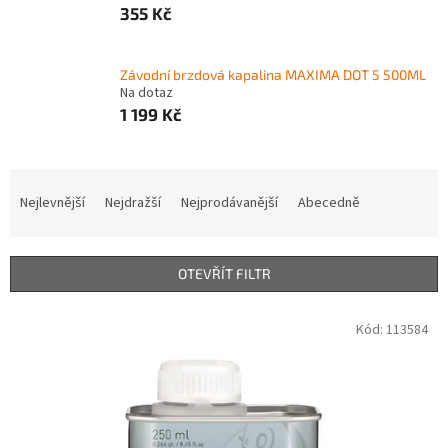
355 Kč
Závodní brzdová kapalina MAXIMA DOT 5 500ML
Na dotaz
1 199 Kč
Ř
a
Nejlevnější
Nejdražší
Nejprodávanější
Abecedně
z
e
n
OTEVŘÍT FILTR
í
p
V
Kód:
113584
r
ý
o
p
d
i
u
s
k
p
t