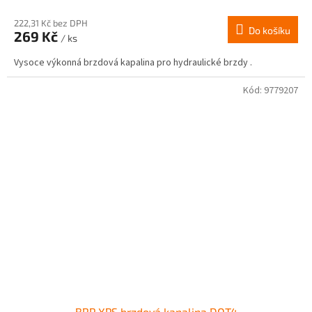
222,31 Kč bez DPH
Do košíku
269 Kč
/ ks
Vysoce výkonná brzdová kapalina pro hydraulické brzdy .
Kód:
9779207
BRP XPS brzdová kapalina DOT4