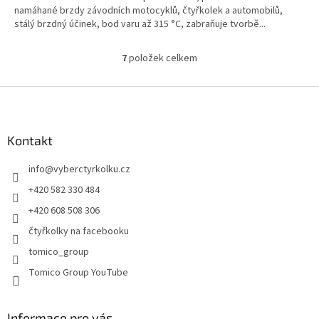
namáhané brzdy závodních motocyklů, čtyřkolek a automobilů,
stálý brzdný účinek, bod varu až 315 °C, zabraňuje tvorbě...
7
položek celkem
O
v
l
Z
á
á
d
p
a
a
Kontakt
c
t
í
info
@
vyberctyrkolku.cz
í
p
r
+420 582 330 484
v
+420 608 508 306
k
y
čtyřkolky na facebooku
v
tomico_group
ý
p
Tomico Group YouTube
i
s
u
Informace pro vás