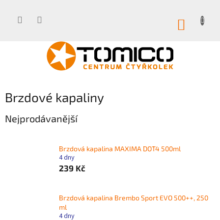
Přejít
na
obsah
NÁKUP
KOŠÍK
Brzdové kapaliny
Nejprodávanější
Brzdová kapalina MAXIMA DOT4 500ml
4 dny
239 Kč
Brzdová kapalina Brembo Sport EVO 500++, 250
ml
4 dny