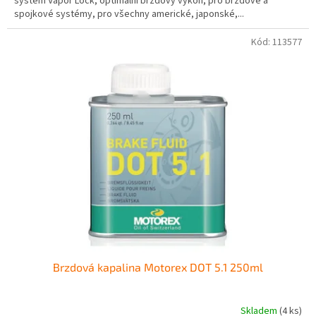
systém Vapor Lock, optimální brzdový výkon, pro brzdové a
spojkové systémy, pro všechny americké, japonské,...
Kód:
113577
Brzdová kapalina Motorex DOT 5.1 250ml
Skladem
(4 ks)