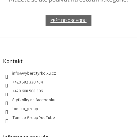
ZPĚT DO OBCHODU
Z
á
p
a
Kontakt
t
info
@
vyberctyrkolku.cz
í
+420 582 330 484
+420 608 508 306
čtyřkolky na facebooku
tomico_group
Tomico Group YouTube