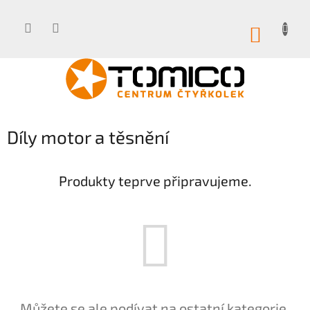
Přejít
na
obsah
NÁKUP
KOŠÍK
Díly motor a těsnění
Produkty teprve připravujeme.
Můžete se ale podívat na ostatní kategorie.