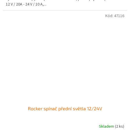
12 V / 20A - 24 V / 10 A,...
Kód:
47116
Rocker spínač přední světla 12/24V
Skladem
(2 ks)