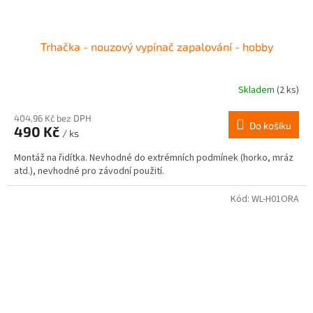
Trhačka - nouzový vypínač zapalování - hobby
Skladem
(2 ks)
404,96 Kč bez DPH
Do košíku
490 Kč
/ ks
Montáž na řidítka. Nevhodné do extrémních podmínek (horko, mráz
atd.), nevhodné pro závodní použití.
Kód:
WL-H01ORA