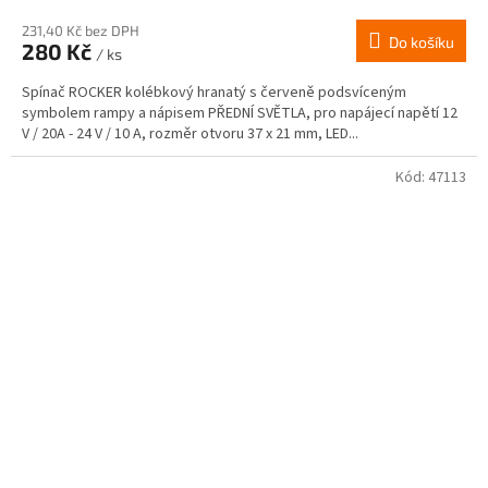
231,40 Kč bez DPH
Do košíku
280 Kč
/ ks
Spínač ROCKER kolébkový hranatý s červeně podsvíceným
symbolem rampy a nápisem PŘEDNÍ SVĚTLA, pro napájecí napětí 12
V / 20A - 24 V / 10 A, rozměr otvoru 37 x 21 mm, LED...
Kód:
47113