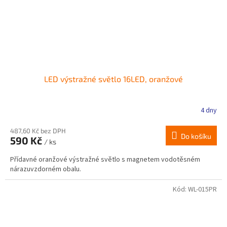
LED výstražné světlo 16LED, oranžové
4 dny
487,60 Kč bez DPH
Do košíku
590 Kč
/ ks
Přídavné oranžové výstražné světlo s magnetem vodotěsném
nárazuvzdorném obalu.
Kód:
WL-015PR