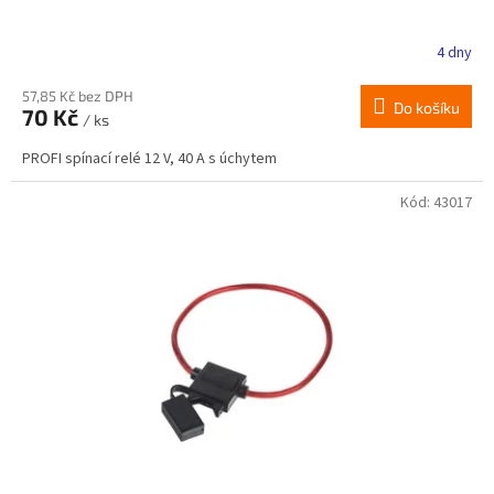
4 dny
57,85 Kč bez DPH
Do košíku
70 Kč
/ ks
PROFI spínací relé 12 V, 40 A s úchytem
Kód:
43017