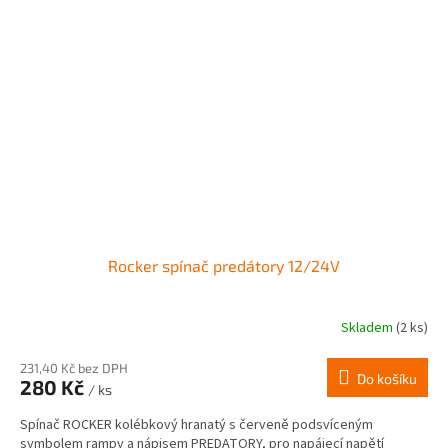
Rocker spínač predátory 12/24V
Skladem
(2 ks)
231,40 Kč bez DPH
Do košíku
280 Kč
/ ks
Spínač ROCKER kolébkový hranatý s červeně podsvíceným
symbolem rampy a nápisem PREDATORY, pro napájecí napětí