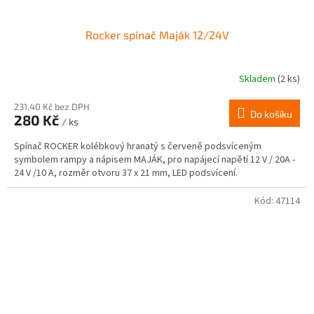
Rocker spínač Maják 12/24V
Skladem
(2 ks)
231,40 Kč bez DPH
Do košíku
280 Kč
/ ks
Spínač ROCKER kolébkový hranatý s červeně podsvíceným
symbolem rampy a nápisem MAJÁK, pro napájecí napětí 12 V / 20A -
24 V /10 A, rozměr otvoru 37 x 21 mm, LED podsvícení.
Kód:
47114