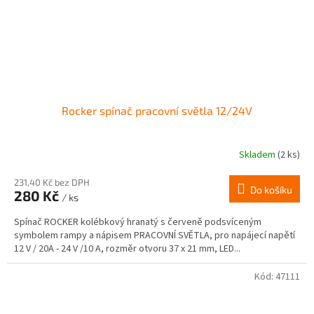
Rocker spínač pracovní světla 12/24V
Skladem
(2 ks)
231,40 Kč bez DPH
Do košíku
280 Kč
/ ks
Spínač ROCKER kolébkový hranatý s červeně podsvíceným
symbolem rampy a nápisem PRACOVNÍ SVĚTLA, pro napájecí napětí
12 V / 20A - 24 V /10 A, rozměr otvoru 37 x 21 mm, LED...
Kód:
47111