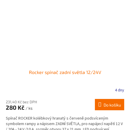
Rocker spínač zadní světla 12/24V
4 dny
231,40 Kč bez DPH
Do košíku
280 Kč
/ ks
Spínač ROCKER kolébkový hranatý s červeně podsvíceným
symbolem rampy a nápisem ZADNÍ SVĚTLA, pro napájecí napětí 12 V
/ 20A - 24 V /10 A, rozměr otvoru 37 x 21 mm, LED podsvícení.