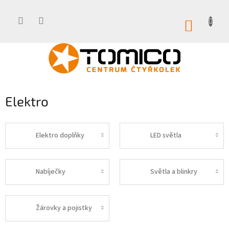
Přejít
na
obsah
NÁKUP
KOŠÍK
Elektro
Elektro doplňky
LED světla
Nabíječky
Světla a blinkry
Žárovky a pojistky