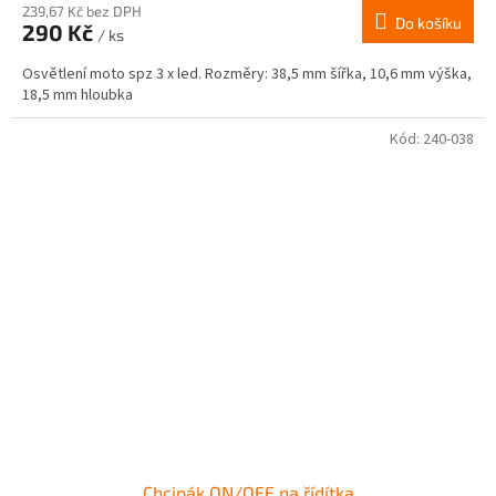
239,67 Kč bez DPH
Do košíku
290 Kč
/ ks
Osvětlení moto spz 3 x led. Rozměry: 38,5 mm šířka, 10,6 mm výška,
18,5 mm hloubka
Kód:
240-038
Chcipák ON/OFF na řídítka