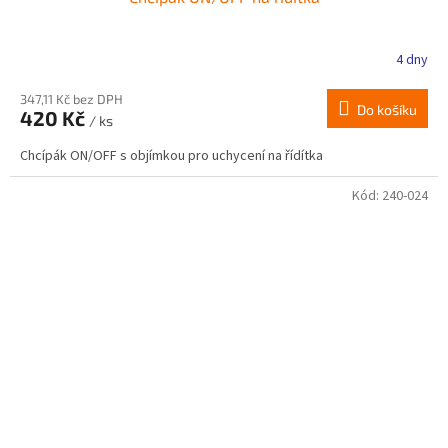
4 dny
347,11 Kč bez DPH
Do košíku
420 Kč
/ ks
Chcípák ON/OFF s objímkou pro uchycení na řídítka
Kód:
240-024