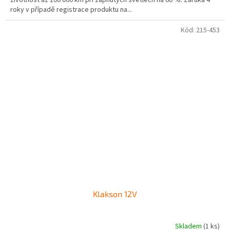
životnost až 100 000 km při zapnutých světlech na 60 %. Záruka 4
roky v případě registrace produktu na...
Kód:
215-453
Klakson 12V
Skladem
(1 ks)