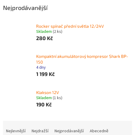
Nejprodávanější
Rocker spínač přední světla 12/24V
Skladem
(2 ks)
280 Kč
Kompaktní akumulátorový kompresor Shark BP-
150
4 dny
1 199 Kč
Klakson 12V
Skladem
(1 ks)
190 Kč
Ř
a
Nejlevnější
Nejdražší
Nejprodávanější
Abecedně