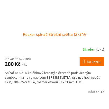
Rocker spínač Střešní světla 12/24V
Skladem
(1 ks)
231,40 Kč bez DPH
Do košíku
280 Kč
/ ks
Spínač ROCKER kolébkový hranatý s červeně podsvíceným
symbolem rampy a nápisem STŘEŠNÍ SVĚTLA, pro napájecí napětí
12 V / 20A - 24 V /10 A, rozměr otvoru 37 x 21 mm, LED...
Kód:
47117