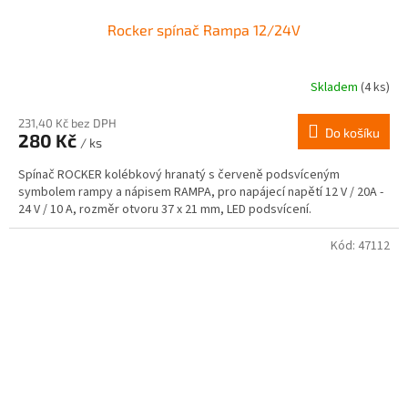
Rocker spínač Rampa 12/24V
Skladem
(4 ks)
231,40 Kč bez DPH
Do košíku
280 Kč
/ ks
Spínač ROCKER kolébkový hranatý s červeně podsvíceným
symbolem rampy a nápisem RAMPA, pro napájecí napětí 12 V / 20A -
24 V / 10 A, rozměr otvoru 37 x 21 mm, LED podsvícení.
Kód:
47112