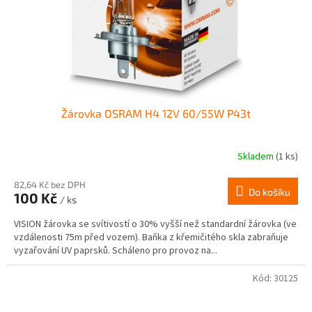
Žárovka OSRAM H4 12V 60/55W P43t
Skladem
(1 ks)
82,64 Kč bez DPH
Do košíku
100 Kč
/ ks
VISION žárovka se svítivostí o 30% vyšší než standardní žárovka (ve
vzdálenosti 75m před vozem). Baňka z křemičitého skla zabraňuje
vyzařování UV paprsků. Scháleno pro provoz na...
Kód:
30125