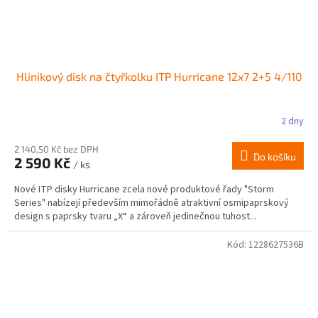
Hlinikový disk na čtyřkolku ITP Hurricane 12x7 2+5 4/110
2 dny
2 140,50 Kč bez DPH
Do košíku
2 590 Kč
/ ks
Nové ITP disky Hurricane zcela nové produktové řady "Storm
Series" nabízejí především mimořádně atraktivní osmipaprskový
design s paprsky tvaru „X“ a zároveň jedinečnou tuhost...
Kód:
1228627536B