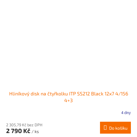
Hliníkový disk na čtyřkolku ITP SS212 Black 12x7 4/156
4+3
4 dny
2 305,79 Kč bez DPH
Do košíku
2 790 Kč
/ ks