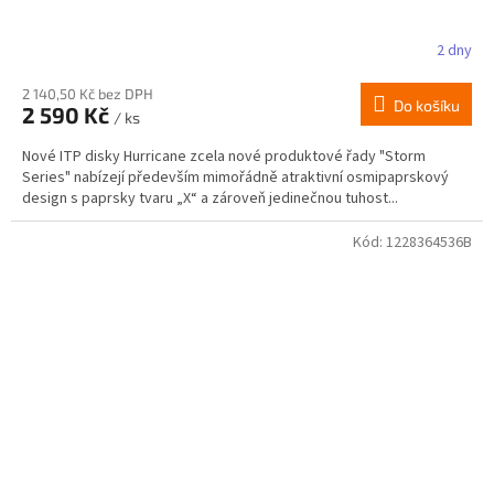
2 dny
2 140,50 Kč bez DPH
Do košíku
2 590 Kč
/ ks
Nové ITP disky Hurricane zcela nové produktové řady "Storm
Series" nabízejí především mimořádně atraktivní osmipaprskový
design s paprsky tvaru „X“ a zároveň jedinečnou tuhost...
Kód:
1228364536B