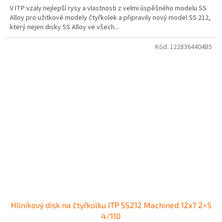
V ITP vzaly nejlepší rysy a vlastnosti z velmi úspěšného modelu SS
Alloy pro užitkové modely čtyřkolek a připravily nový model SS 212,
který nejen disky SS Alloy ve všech...
Kód:
1228364404B5
Hliníkový disk na čtyřkolku ITP SS212 Machined 12x7 2+5
4/110