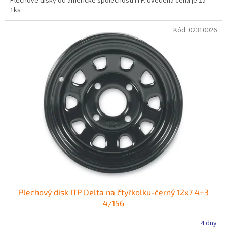
Plechové disky od americké společnosti ITP. Uvedená cena je za
1ks
Kód:
02310026
Plechový disk ITP Delta na čtyřkolku-černý 12x7 4+3
4/156
4 dny