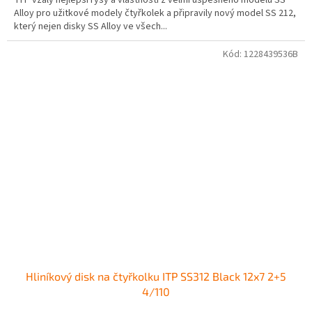
ITP vzaly nejlepší rysy a vlastnosti z velmi úspěšného modelu SS
Alloy pro užitkové modely čtyřkolek a připravily nový model SS 212,
který nejen disky SS Alloy ve všech...
Kód:
1228439536B
Hliníkový disk na čtyřkolku ITP SS312 Black 12x7 2+5
4/110