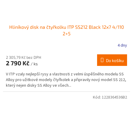
Hliníkový disk na čtyřkolku ITP SS212 Black 12x7 4/110
2+5
4 dny
2 305,79 Kč bez DPH
Do košíku
2 790 Kč
/ ks
V ITP vzaly nejlepší rysy a vlastnosti z velmi úspěšného modelu SS
Alloy pro užitkové modely čtyřkolek a připravily nový model SS 212,
který nejen disky SS Alloy ve všech...
Kód:
1228364536B2