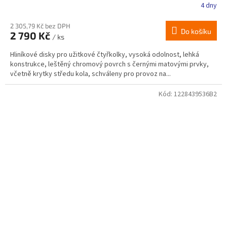
4 dny
2 305,79 Kč bez DPH
Do košíku
2 790 Kč
/ ks
Hliníkové disky pro užitkové čtyřkolky, vysoká odolnost, lehká
konstrukce, leštěný chromový povrch s černými matovými prvky,
včetně krytky středu kola, schváleny pro provoz na...
Kód:
1228439536B2