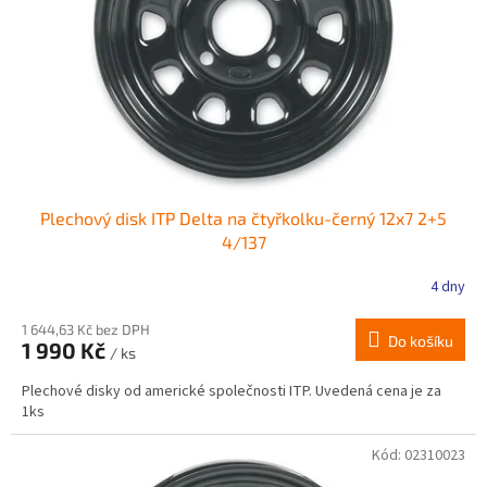
r
ů
o
d
u
k
t
ů
Plechový disk ITP Delta na čtyřkolku-černý 12x7 2+5
4/137
4 dny
Průměrné
hodnocení
produktu
1 644,63 Kč bez DPH
Do košíku
1 990 Kč
je
/ ks
4,0
Plechové disky od americké společnosti ITP. Uvedená cena je za
z
1ks
5
hvězdiček.
Kód:
02310023