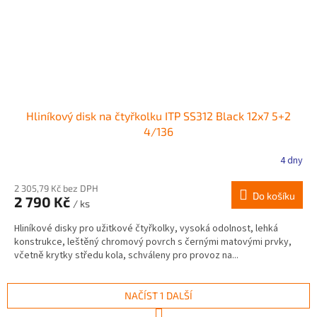
Hliníkový disk na čtyřkolku ITP SS312 Black 12x7 5+2
4/136
4 dny
2 305,79 Kč bez DPH
Do košíku
2 790 Kč
/ ks
Hliníkové disky pro užitkové čtyřkolky, vysoká odolnost, lehká
konstrukce, leštěný chromový povrch s černými matovými prvky,
včetně krytky středu kola, schváleny pro provoz na...
NAČÍST 1 DALŠÍ
S