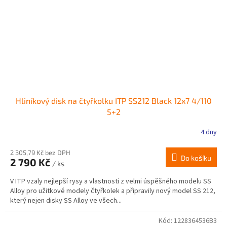
Hliníkový disk na čtyřkolku ITP SS212 Black 12x7 4/110
5+2
4 dny
2 305,79 Kč bez DPH
Do košíku
2 790 Kč
/ ks
V ITP vzaly nejlepší rysy a vlastnosti z velmi úspěšného modelu SS
Alloy pro užitkové modely čtyřkolek a připravily nový model SS 212,
který nejen disky SS Alloy ve všech...
Kód:
1228364536B3