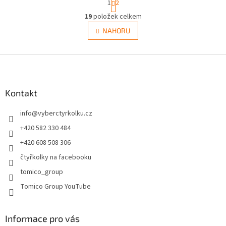
1
2
t
O
r
19
položek celkem
v
á
l
NAHORU
n
á
k
d
o
v
Z
a
á
c
á
n
í
p
í
p
a
Kontakt
r
t
v
info
@
vyberctyrkolku.cz
í
k
y
+420 582 330 484
v
+420 608 508 306
ý
p
čtyřkolky na facebooku
i
tomico_group
s
u
Tomico Group YouTube
Informace pro vás