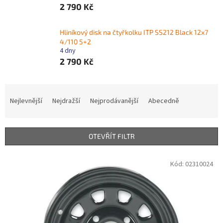
2 790 Kč
Hliníkový disk na čtyřkolku ITP SS212 Black 12x7
4/110 5+2
4 dny
2 790 Kč
Ř
a
Nejlevnější
Nejdražší
Nejprodávanější
Abecedně
z
e
n
OTEVŘÍT FILTR
í
p
V
Kód:
02310024
r
ý
o
p
d
i
u
s
k
p
t