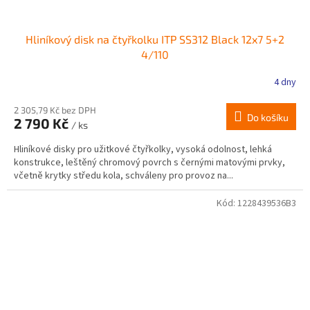
Hliníkový disk na čtyřkolku ITP SS312 Black 12x7 5+2
4/110
4 dny
2 305,79 Kč bez DPH
Do košíku
2 790 Kč
/ ks
Hliníkové disky pro užitkové čtyřkolky, vysoká odolnost, lehká
konstrukce, leštěný chromový povrch s černými matovými prvky,
včetně krytky středu kola, schváleny pro provoz na...
Kód:
1228439536B3