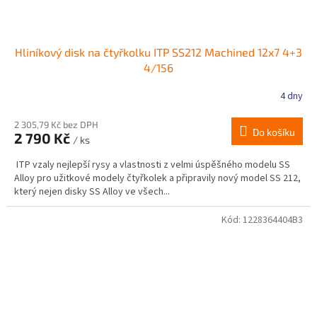
Hliníkový disk na čtyřkolku ITP SS212 Machined 12x7 4+3
4/156
4 dny
2 305,79 Kč bez DPH
Do košíku
2 790 Kč
/ ks
ITP vzaly nejlepší rysy a vlastnosti z velmi úspěšného modelu SS
Alloy pro užitkové modely čtyřkolek a připravily nový model SS 212,
který nejen disky SS Alloy ve všech...
Kód:
1228364404B3