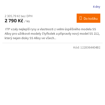
4 dny
2 305,79 Kč bez DPH
Do košíku
2 790 Kč
/ ks
ITP vzaly nejlepší rysy a vlastnosti z velmi úspěšného modelu SS
Alloy pro užitkové modely čtyřkolek a připravily nový model SS 212,
který nejen disky SS Alloy ve všech...
Kód:
1228364404B2