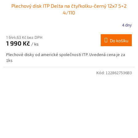
Plechový disk ITP Delta na čtyřkolku-černý 12x7 5+2
4/110
4 dny
1 644,63 Kč bez DPH
Do košíku
1 990 Kč
/ ks
Plechové disky od americké společnosti ITP. Uvedená cena je za
1ks
Kód:
1228627536B3