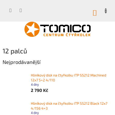
Přejít
na
obsah
NÁKUP
KOŠÍK
12 palců
Nejprodávanější
Hliníkový disk na čtyřkolku ITP SS212 Machined
12x7 5+2 4/110
4 dny
2 790 Kč
Hliníkový disk na čtyřkolku ITP SS212 Black 12x7
4/156 4+3
4 dny