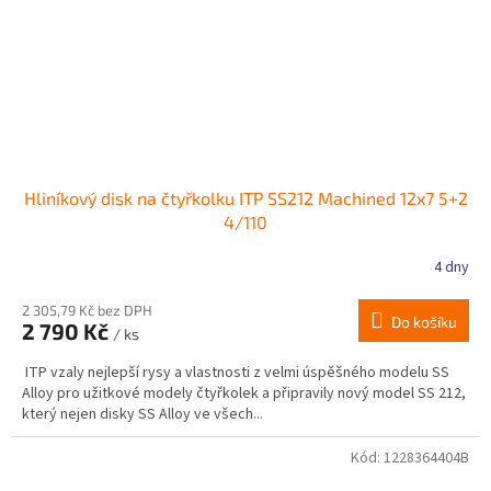
Hliníkový disk na čtyřkolku ITP SS212 Machined 12x7 5+2
4/110
4 dny
2 305,79 Kč bez DPH
Do košíku
2 790 Kč
/ ks
ITP vzaly nejlepší rysy a vlastnosti z velmi úspěšného modelu SS
Alloy pro užitkové modely čtyřkolek a připravily nový model SS 212,
který nejen disky SS Alloy ve všech...
Kód:
1228364404B