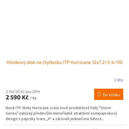
Hlinikový disk na čtyřkolku ITP Hurricane 12x7 2+5 4/110
2 dny
2 140,50 Kč bez DPH
Do košíku
2 590 Kč
/ ks
Nové ITP disky Hurricane zcela nové produktové řady "Storm
Series" nabízejí především mimořádně atraktivní osmipaprskový
design s paprsky tvaru „X“ a zároveň jedinečnou tuhost...