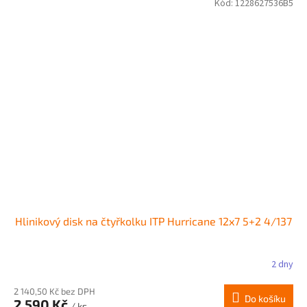
Kód:
1228627536B5
Hlinikový disk na čtyřkolku ITP Hurricane 12x7 5+2 4/137
2 dny
2 140,50 Kč bez DPH
Do košíku
2 590 Kč
/ ks