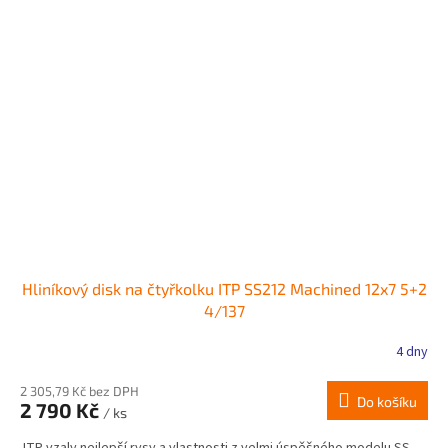
Hliníkový disk na čtyřkolku ITP SS212 Machined 12x7 5+2
4/137
4 dny
2 305,79 Kč bez DPH
Do košíku
2 790 Kč
/ ks