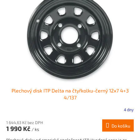
Plechový disk ITP Delta na čtyřkolku-černý 12x7 4+3
4/137
4 dny
1 644,63 Kč bez DPH
Do košíku
1 990 Kč
/ ks