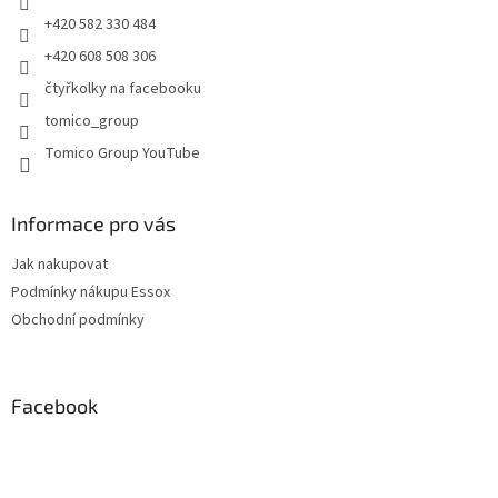
r
+420 582 330 484
v
+420 608 508 306
k
y
čtyřkolky na facebooku
v
tomico_group
ý
p
Tomico Group YouTube
i
s
u
Informace pro vás
Jak nakupovat
Podmínky nákupu Essox
Obchodní podmínky
Facebook