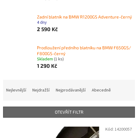
Zadní blatník na BMW R1200GS Adventure-černý
4 dny
2 590 Kč
Prodloužení předního blatníku na BMW F650GS/
F800GS-černý
Skladem
(1 ks)
1 290 Kč
Ř
a
Nejlevnější
Nejdražší
Nejprodávanější
Abecedně
z
e
n
OTEVŘÍT FILTR
í
p
V
Kód:
14200057
r
ý
o