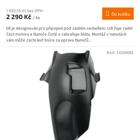
1 892,56 Kč bez DPH
Do košíku
2 290 Kč
/ ks
Díl je designován pro připojení pod zadním sedadlem. Udržuje zadní
část motoru a tlumiče čisté a zabraňuje blátu. Montáž v minutách
vám může zachránit tisíce za opravu tlumičů....
Kód:
14200061