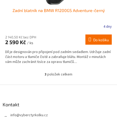
Zadní blatník na BMW R1200GS Adventure-černý
4 dny
2 140,50 Kč bez DPH
Do košíku
2 590 Kč
/ ks
Díl je designován pro připojení pod zadním sedadlem. Udržuje zadní
část motoru a tlumiče čisté a zabraňuje blátu. Montáž v minutách
vám může zachránit tisíce za opravu tlumičů....
3
položek celkem
O
v
l
Z
á
á
d
p
a
a
Kontakt
c
t
í
info
@
vyberctyrkolku.cz
í
p