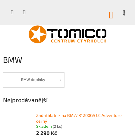
Přejít
na
obsah
NÁKUP
KOŠÍK
BMW
BMW doplňky
Nejprodávanější
Zadní blatník na BMW R1200GS LC Adventure-
černý
Skladem
(2 ks)
2 290 Kč