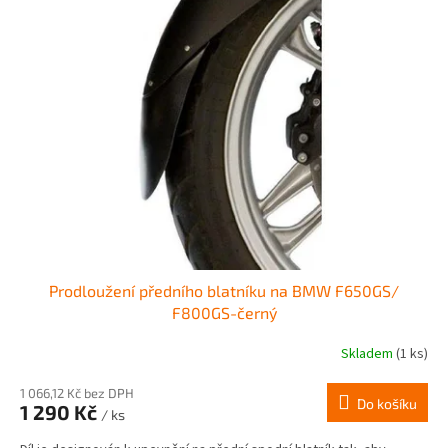
p
d
i
u
s
k
p
t
r
ů
o
d
u
k
t
ů
Prodloužení předního blatníku na BMW F650GS/
F800GS-černý
Skladem
(1 ks)
1 066,12 Kč bez DPH
Do košíku
1 290 Kč
/ ks