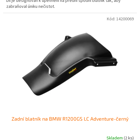
Díl je designován k upevnění na přední spodní blatník tak, aby
zabraňoval úniku nečistot.
Kód:
14200069
Zadní blatník na BMW R1200GS LC Adventure-černý
Skladem
(2 ks)