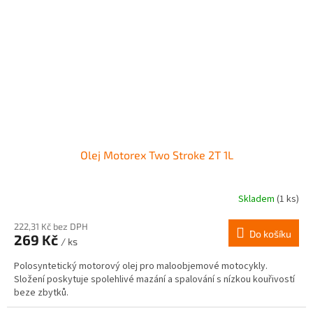
Olej Motorex Two Stroke 2T 1L
Skladem
(1 ks)
222,31 Kč bez DPH
Do košíku
269 Kč
/ ks
Polosyntetický motorový olej pro maloobjemové motocykly.
Složení poskytuje spolehlivé mazání a spalování s nízkou kouřivostí
beze zbytků.