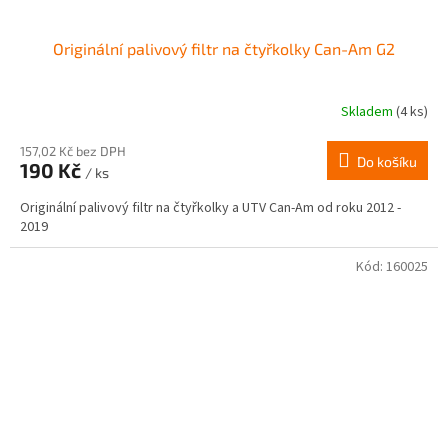
Originální palivový filtr na čtyřkolky Can-Am G2
Skladem
(4 ks)
Průměrné
hodnocení
produktu
157,02 Kč bez DPH
Do košíku
190 Kč
je
/ ks
2,5
Originální palivový filtr na čtyřkolky a UTV Can-Am od roku 2012 -
z
2019
5
hvězdiček.
Kód:
160025