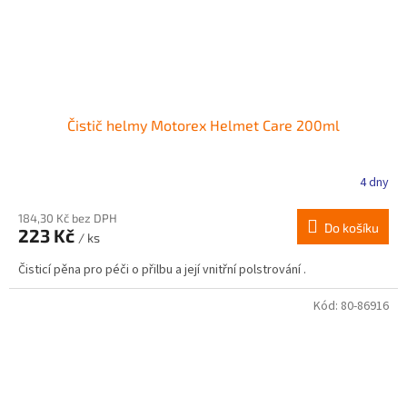
Čistič helmy Motorex Helmet Care 200ml
4 dny
184,30 Kč bez DPH
Do košíku
223 Kč
/ ks
Čisticí pěna pro péči o přilbu a její vnitřní polstrování .
Kód:
80-86916