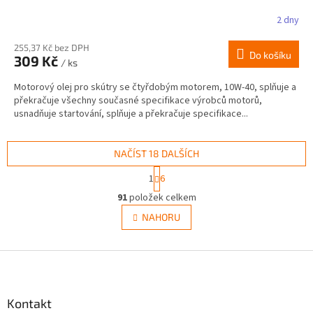
2 dny
255,37 Kč bez DPH
Do košíku
309 Kč
/ ks
Motorový olej pro skútry se čtyřdobým motorem, 10W-40, splňuje a
překračuje všechny současné specifikace výrobců motorů,
usnadňuje startování, splňuje a překračuje specifikace...
NAČÍST 18 DALŠÍCH
S
1
6
t
O
r
91
položek celkem
v
á
l
NAHORU
n
á
k
d
o
v
Z
a
á
c
á
n
í
p
í
p
a
Kontakt
r