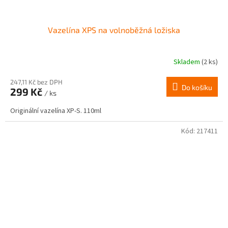
Vazelína XPS na volnoběžná ložiska
Skladem
(2 ks)
247,11 Kč bez DPH
Do košíku
299 Kč
/ ks
Originální vazelína XP-S. 110ml
Kód:
217411