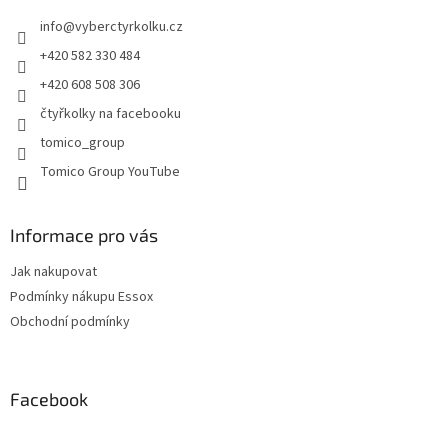
t
v
info
@
vyberctyrkolku.cz
í
k
y
+420 582 330 484
v
+420 608 508 306
ý
p
čtyřkolky na facebooku
i
tomico_group
s
u
Tomico Group YouTube
Informace pro vás
Jak nakupovat
Podmínky nákupu Essox
Obchodní podmínky
Facebook