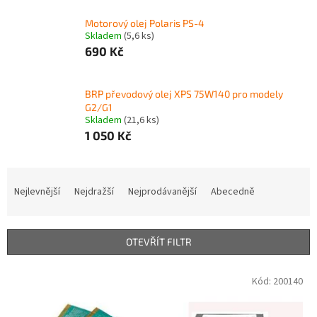
Motorový olej Polaris PS-4
Skladem
(5,6 ks)
690 Kč
BRP převodový olej XPS 75W140 pro modely
G2/G1
Skladem
(21,6 ks)
1 050 Kč
Ř
a
Nejlevnější
Nejdražší
Nejprodávanější
Abecedně
z
e
n
OTEVŘÍT FILTR
í
p
V
Kód:
200140
r
ý
o
p
d