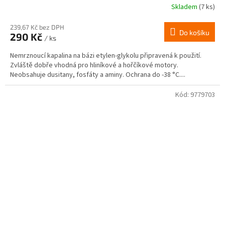
Skladem
(7 ks)
239,67 Kč bez DPH
Do košíku
290 Kč
/ ks
Nemrznoucí kapalina na bázi etylen-glykolu připravená k použití.
Zvláště dobře vhodná pro hliníkové a hořčíkové motory.
Neobsahuje dusitany, fosfáty a aminy. Ochrana do -38 °C....
Kód:
9779703