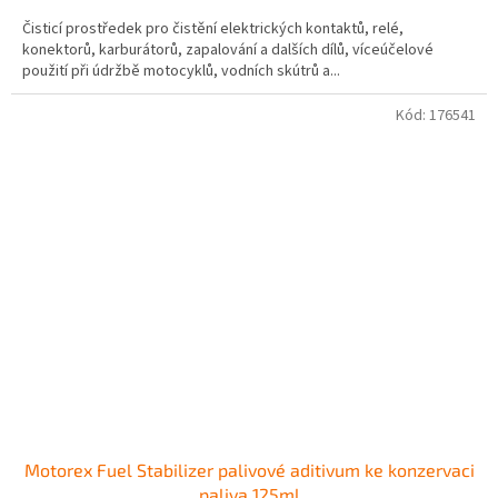
4,8
Čisticí prostředek pro čistění elektrických kontaktů, relé,
z
konektorů, karburátorů, zapalování a dalších dílů, víceúčelové
5
použití při údržbě motocyklů, vodních skútrů a...
hvězdiček.
Kód:
176541
Motorex Fuel Stabilizer palivové aditivum ke konzervaci
paliva 125ml