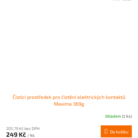
Čisticí prostředek pro čistění elektrických kontaktů
Maxima 369g
Skladem
(1 ks)
Průměrné
hodnocení
produktu
205,79 Kč bez DPH
Do košíku
249 Kč
je
/ ks