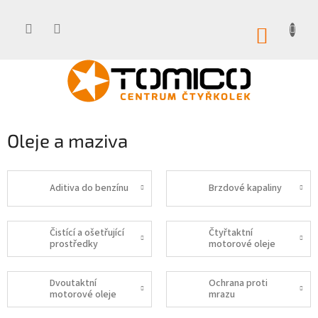
Přejít
na
obsah
NÁKUP
KOŠÍK
Oleje a maziva
Aditiva do benzínu
Brzdové kapaliny
Čistící a ošetřující
Čtyřtaktní
prostředky
motorové oleje
Dvoutaktní
Ochrana proti
motorové oleje
mrazu