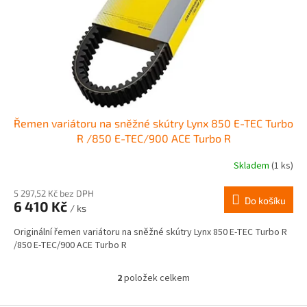
Řemen variátoru na sněžné skútry Lynx 850 E-TEC Turbo
R /850 E-TEC/900 ACE Turbo R
Skladem
(1 ks)
5 297,52 Kč bez DPH
Do košíku
6 410 Kč
/ ks
Originální řemen variátoru na sněžné skútry Lynx 850 E-TEC Turbo R
/850 E-TEC/900 ACE Turbo R
2
položek celkem
O
v