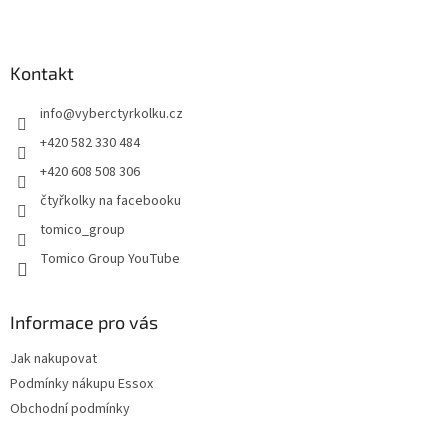
l
Z
á
á
d
p
a
a
Kontakt
c
t
í
info
@
vyberctyrkolku.cz
í
p
r
+420 582 330 484
v
+420 608 508 306
k
y
čtyřkolky na facebooku
v
tomico_group
ý
p
Tomico Group YouTube
i
s
u
Informace pro vás
Jak nakupovat
Podmínky nákupu Essox
Obchodní podmínky