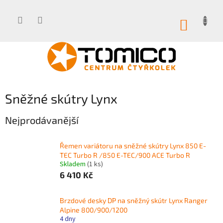
Přejít
na
obsah
NÁKUP
KOŠÍK
Sněžné skútry Lynx
Nejprodávanější
Řemen variátoru na sněžné skútry Lynx 850 E-
TEC Turbo R /850 E-TEC/900 ACE Turbo R
Skladem
(1 ks)
6 410 Kč
Brzdové desky DP na sněžný skútr Lynx Ranger
Alpine 800/900/1200
4 dny