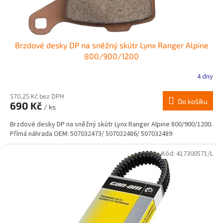
t
ů
Brzdové desky DP na sněžný skútr Lynx Ranger Alpine
800/900/1200
4 dny
570,25 Kč bez DPH
Do košíku
690 Kč
/ ks
Brzdové desky DP na sněžný skútr Lynx Ranger Alpine 800/900/1200.
Přímá náhrada OEM: 507032473/ 507032486/ 507032489
Kód:
417300571/L