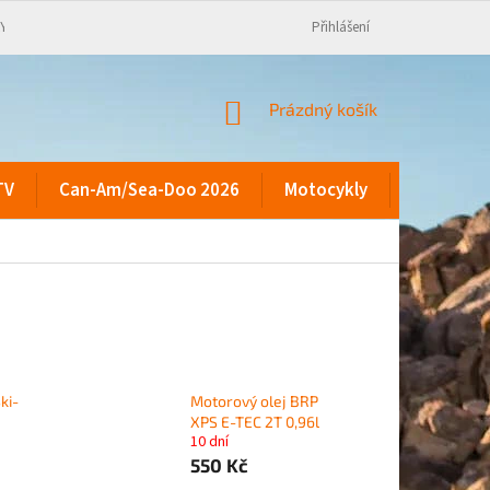
KY
Přihlášení
NÁKUPNÍ
Prázdný košík
KOŠÍK
TV
Can-Am/Sea-Doo 2026
Motocykly
Kontakty
Ski-
Motorový olej BRP
XPS E-TEC 2T 0,96l
10 dní
550 Kč