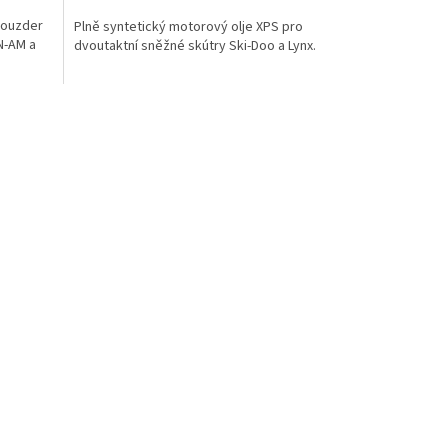
 pouzder
Plně syntetický motorový olje XPS pro
N-AM a
dvoutaktní sněžné skútry Ski-Doo a Lynx.