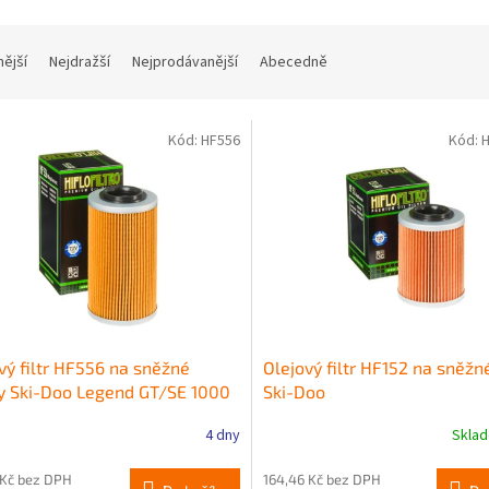
nější
Nejdražší
Nejprodávanější
Abecedně
Kód:
HF556
Kód:
H
vý filtr HF556 na sněžné
Olejový filtr HF152 na sněžn
y Ski-Doo Legend GT/SE 1000
Ski-Doo
-2005
4 dny
Skla
 Kč bez DPH
164,46 Kč bez DPH