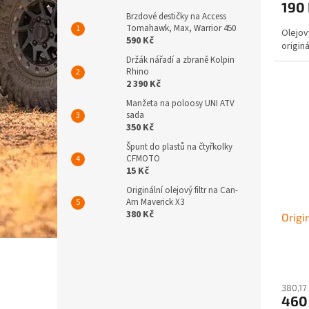
190
Brzdové destičky na Access
Tomahawk, Max, Warrior 450
Olejov
590 Kč
originá
Držák nářadí a zbraně Kolpin
Rhino
2 390 Kč
Manžeta na poloosy UNI ATV
sada
350 Kč
Špunt do plastů na čtyřkolky
CFMOTO
15 Kč
Originální olejový filtr na Can-
Am Maverick X3
380 Kč
Origi
380,17
460