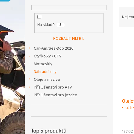
p
a
Ř
n
a
Nejlev
e
z
Na skladě
5
l
e
V
n
ROZBALIT FILTR
ý
í
Can-Am/Sea-Doo 2026
p
p
i
r
Čtyřkolky / UTV
s
o
Motocykly
p
d
Náhradní díly
r
u
Oleje a maziva
o
k
Příslušenství pro ATV
d
t
u
ů
Příslušentsví pro jezdce
Olejo
k
skútr
t
2004
ů
Top 5 produktů
157,02