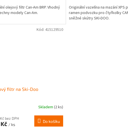
ální olejový filtr Can-Am BRP. Vhodný
Originální vazelína na mazání XPS
echny modely Can-Am.
ramen podvozku pro čtyřkolky CA
sněžné skútry SKI-DOO.
Kód:
415129510
ový filtr na Ski-Doo
Skladem
(2 ks)
 Kč bez DPH
Do košíku
 Kč
/ ks