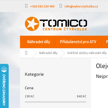
Přejít
na
+420 582 330 484
info@vyberctyrkolku.cz
obsah
Náhradní díly
Příslušenství pro ATV
P
Domů
Náhradní díly
Sněžné skútry náhradní díly
P
Olej
o
Přeskočit
s
Kategorie
kategorie
Nejpr
t
r
a
Cena
n
190
Kč
840
Kč
n
í