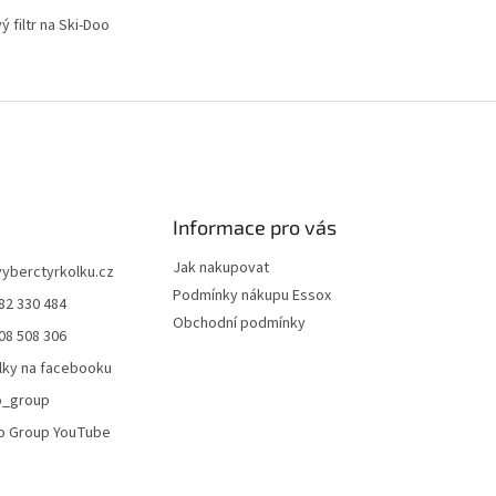
ý filtr na Ski-Doo
O
v
l
á
d
a
c
í
Informace pro vás
p
r
Jak nakupovat
vyberctyrkolku.cz
v
Podmínky nákupu Essox
82 330 484
k
Obchodní podmínky
y
08 508 306
v
lky na facebooku
ý
p
o_group
i
o Group YouTube
s
u