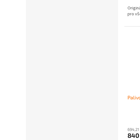
Origin
pro vš
Paliv
694,21
840