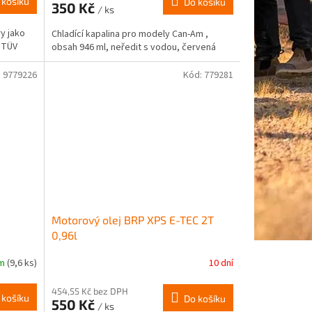
 košíku
Do košíku
350 Kč
/ ks
y jako
Chladící kapalina pro modely Can-Am ,
i TÜV
obsah 946 ml, neředit s vodou, červená
:
9779226
Kód:
779281
Motorový olej BRP XPS E-TEC 2T
0,96l
em
(9,6 ks)
10 dní
454,55 Kč bez DPH
 košíku
Do košíku
550 Kč
/ ks