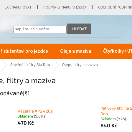
JAK NAKUPOVAT
PODMÍNKY NÁKUPU ESSOX
OBCHODNÍ PODMÍN
HLEDAT
říslušentsví pro jezdce
Oleje a maziva
Čtyřkolky / U
Sněžné skútry Ski-Doo
Oleje, filtry a maziva
e, filtry a maziva
odávanější
Palivový filtr na 
Vazelína XPS 420g
Doo
Skladem
(9,6 ks)
Skladem
(2 ks)
470 Kč
840 Kč