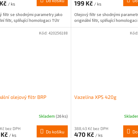
Do košíku
Do
 Kč
199 Kč
/ ks
/ ks
ý filtr se shodnými parametry jako
Olejový filtr se shodnými parametr
lní filtr, splňující homologaci TÜV
originální filtr, splňující homologac
Kód:
420256188
Kód
nální olejový filtr BRP
Vazelína XPS 420g
Skladem
(26 ks)
Sklad
 Kč bez DPH
388,43 Kč bez DPH
Do košíku
Do
 Kč
470 Kč
/ ks
/ ks