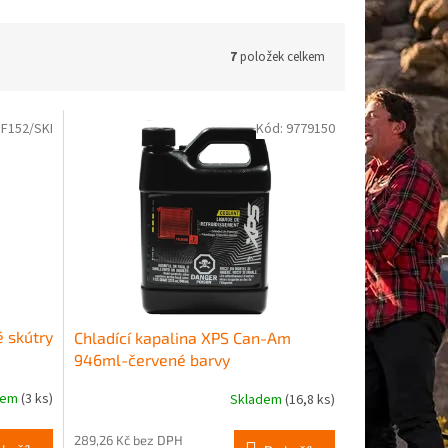
7
položek celkem
F152/SKI
Kód:
9779150
é skútry
Chladící kapalina XPS Can-Am
946ml-červené barvy
dem
(3 ks)
Skladem
(16,8 ks)
289,26 Kč bez DPH