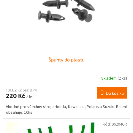
r
ů
o
d
u
k
t
ů
Špunty do plastu
Skladem
(2 ks)
181,82 Kč bez DPH
Do košíku
220 Kč
/ ks
Vhodné pro všechny stroje Honda, Kawasaki, Polaris a Suzuki. Balení
obsahuje: 10ks
Kód:
96204GR