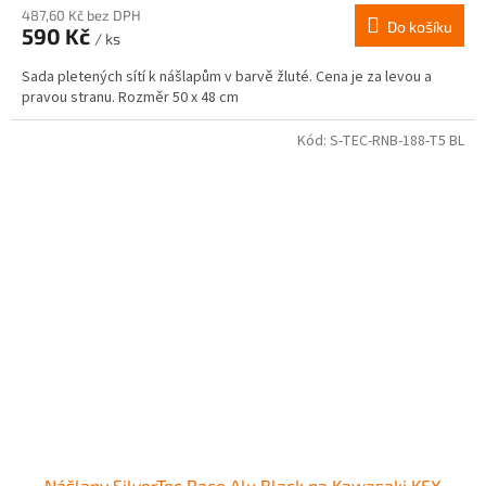
487,60 Kč bez DPH
Do košíku
590 Kč
/ ks
Sada pletených sítí k nášlapům v barvě žluté. Cena je za levou a
pravou stranu. Rozměr 50 x 48 cm
Kód:
S-TEC-RNB-188-T5 BL
Nášlapy SilverTec Race Alu Black na Kawasaki KFX