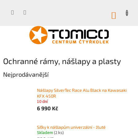
Přejít
na
obsah
NÁKUP
KOŠÍK
Ochranné rámy, nášlapy a plasty
Nejprodávanější
Nášlapy SilverTec Race Alu Black na Kawasaki
KFX 450R
10 dní
6 990 Kč
Síťky k nášlapům univerzální - žluté
Skladem
(2 ks)