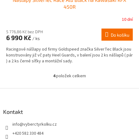
450R
10 dní
5 776,86 Kč bez DPH
Do košíku
6 990 Kč
/ ks
Racingové nášlapy od firmy Goldspeed značka SilverTec Black jsou
konstruovány již vč paty Heel Guards, v balení jsou 2 ks nášlapů ( pár
) a 2 ks černé síťky a montážní sady.
4
položek celkem
O
v
l
Z
á
á
d
p
a
a
Kontakt
c
t
í
info
@
vyberctyrkolku.cz
í
p
r
+420 582 330 484
v