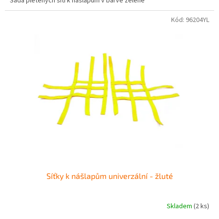
Sada pletených sítí k nášlapům v barvě zelené
Kód:
96204YL
Síťky k nášlapům univerzální - žluté
Skladem
(2 ks)