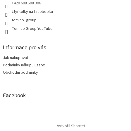
+420 608 508 306
k
y
čtyřkolky na facebooku
v
tomico_group
ý
p
Tomico Group YouTube
i
s
u
Informace pro vás
Jak nakupovat
Podmínky nákupu Essox
Obchodní podmínky
Facebook
Vytvořil Shoptet