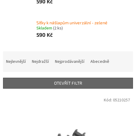
590 Kč
Síťky k nášlapům univerzální - zelené
Skladem
(2 ks)
590 Kč
Ř
a
Nejlevnější
Nejdražší
Nejprodávanější
Abecedně
z
e
n
OTEVŘÍT FILTR
í
p
V
Kód:
05210257
r
ý
o
p
d
i
u
s
k
p
t