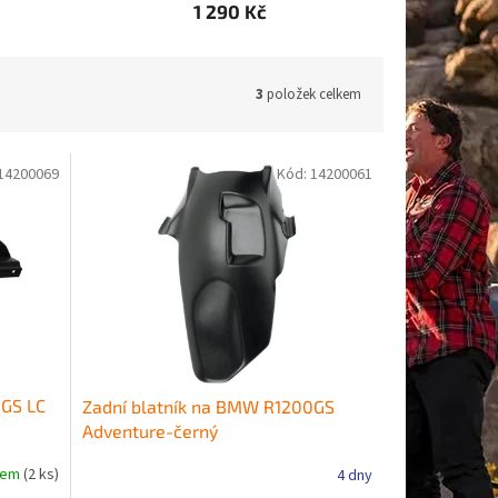
1 290 Kč
3
položek celkem
14200069
Kód:
14200061
0GS LC
Zadní blatník na BMW R1200GS
Adventure-černý
dem
(2 ks)
4 dny