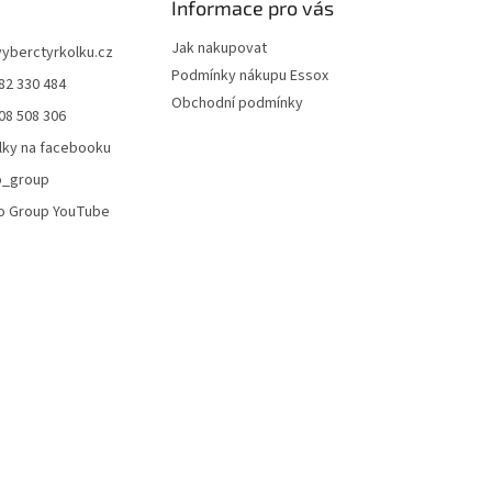
Informace pro vás
p
i
Jak nakupovat
vyberctyrkolku.cz
s
Podmínky nákupu Essox
u
82 330 484
Obchodní podmínky
08 508 306
lky na facebooku
o_group
o Group YouTube