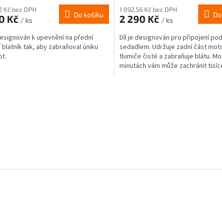
12 Kč bez DPH
1 892,56 Kč bez DPH
Do košíku
Do
90 Kč
2 290 Kč
/ ks
/ ks
 designován k upevnění na přední
Díl je designován pro připojení po
 blatník tak, aby zabraňoval úniku
sedadlem. Udržuje zadní část mot
ot.
tlumiče čisté a zabraňuje blátu. Mo
minutách vám může zachránit tisíc
opravu tlumičů....
O
v
l
á
d
a
c
í
p
r
v
k
y
v
ý