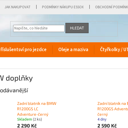
JAK NAKUPOVAT
PODMÍNKY NÁKUPU ESSOX
OBCHODNÍ PODMÍN
HLEDAT
říslušentsví pro jezdce
Oleje a maziva
Čtyřkolky / U
 doplňky
odávanější
Zadní blatník na BMW
Zadní blatník n
R1200GS LC
R1200GS Advent
Adventure-černý
černý
Skladem
(2 ks)
4 dny
2 290 Kč
2 590 Kč