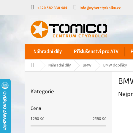
Přejít
na
+420 582 330 484
info@vyberctyrkolku.cz
obsah
Náhradní díly
Příslušenství pro ATV
P
Domů
Náhradní díly
BMW
BMW doplňky
P
BMW
o
Přeskočit
s
Kategorie
kategorie
Nejpr
t
r
a
Cena
n
1290
Kč
2590
Kč
n
í