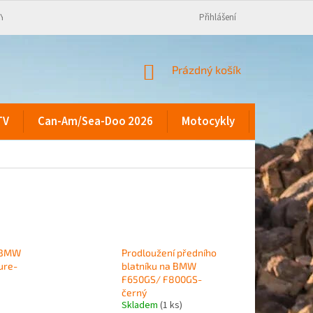
KY
Přihlášení
NÁKUPNÍ
Prázdný košík
KOŠÍK
TV
Can-Am/Sea-Doo 2026
Motocykly
Kontakty
a BMW
Prodloužení předního
ure-
blatníku na BMW
F650GS/ F800GS-
černý
Skladem
(1 ks)