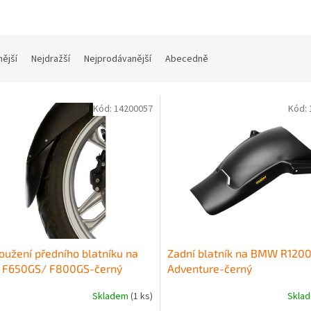
nější
Nejdražší
Nejprodávanější
Abecedně
Kód:
14200057
Kód:
oužení předního blatníku na
Zadní blatník na BMW R120
F650GS/ F800GS-černý
Adventure-černý
Skladem
(1 ks)
Skla