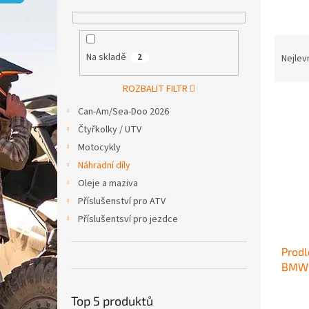
p
a
n
Ř
e
a
Na skladě
2
Nejlev
l
z
e
ROZBALIT FILTR
V
n
Can-Am/Sea-Doo 2026
ý
í
Čtyřkolky / UTV
p
p
i
r
Motocykly
s
o
Náhradní díly
p
d
Oleje a maziva
r
u
Příslušenství pro ATV
o
k
Příslušentsví pro jezdce
d
t
u
ů
Prodl
k
BMW 
t
ů
Top 5 produktů