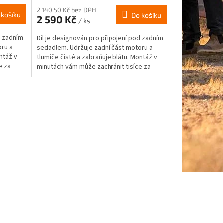
2 140,50 Kč bez DPH
 košíku
Do košíku
2 590 Kč
/ ks
d zadním
Díl je designován pro připojení pod zadním
oru a
sedadlem. Udržuje zadní část motoru a
ntáž v
tlumiče čisté a zabraňuje blátu. Montáž v
e za
minutách vám může zachránit tisíce za
opravu tlumičů....