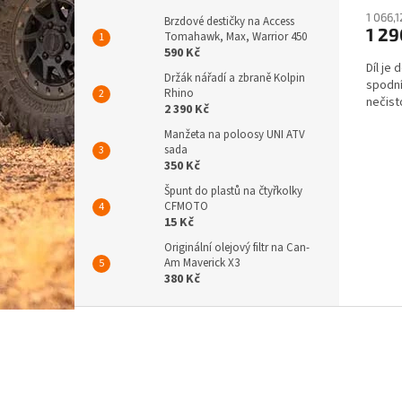
1 066,
Brzdové destičky na Access
1 2
Tomahawk, Max, Warrior 450
590 Kč
Díl je
Držák nářadí a zbraně Kolpin
spodní
Rhino
nečist
2 390 Kč
Manžeta na poloosy UNI ATV
sada
350 Kč
Špunt do plastů na čtyřkolky
CFMOTO
15 Kč
Originální olejový filtr na Can-
Am Maverick X3
380 Kč
Z
á
p
a
t