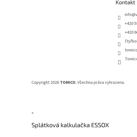
Kontakt
í
info
@
+420 5
+420 6
čtyřko
tomic
Tomic
Copyright 2026
TOMICO
. Všechna práva vyhrazena.
×
Splátková kalkulačka ESSOX