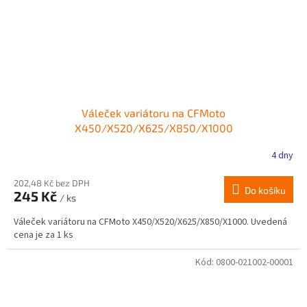
Váleček variátoru na CFMoto
X450/X520/X625/X850/X1000
4 dny
202,48 Kč bez DPH
Do košíku
245 Kč
/ ks
Váleček variátoru na CFMoto X450/X520/X625/X850/X1000. Uvedená
cena je za 1 ks
Kód:
0800-021002-00001