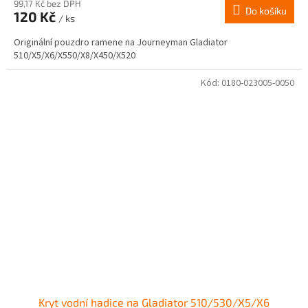
produktu
99,17 Kč bez DPH
Do košíku
120 Kč
je
/ ks
3,0
Originální pouzdro ramene na Journeyman Gladiator
z
510/X5/X6/X550/X8/X450/X520
5
hvězdiček.
Kód:
0180-023005-0050
Kryt vodní hadice na Gladiator 510/530/X5/X6