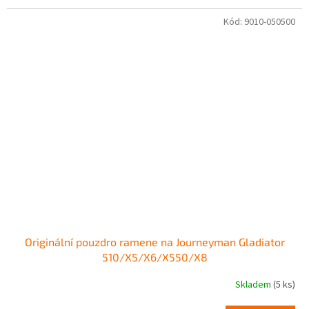
Kód:
9010-050500
Originální pouzdro ramene na Journeyman Gladiator
510/X5/X6/X550/X8
Skladem
(5 ks)
Průměrné
hodnocení