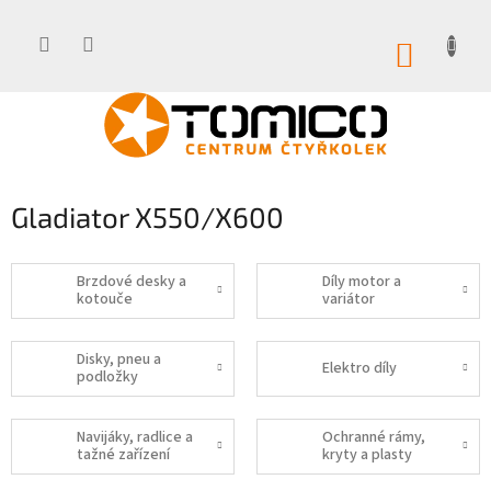
Přejít
na
obsah
NÁKUP
KOŠÍK
Gladiator X550/X600
Brzdové desky a
Díly motor a
kotouče
variátor
Disky, pneu a
Elektro díly
podložky
Navijáky, radlice a
Ochranné rámy,
tažné zařízení
kryty a plasty