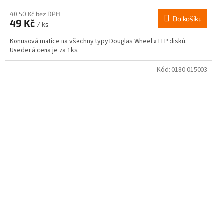
hodnocení
produktu
40,50 Kč bez DPH
Do košíku
49 Kč
je
/ ks
4,0
Konusová matice na všechny typy Douglas Wheel a ITP disků.
z
Uvedená cena je za 1ks.
5
hvězdiček.
Kód:
0180-015003