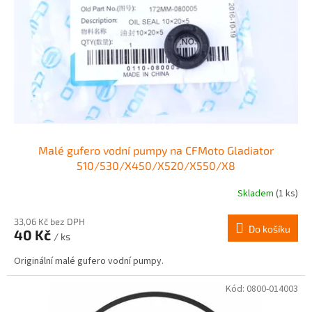
Malé gufero vodní pumpy na CFMoto Gladiator
510/530/X450/X520/X550/X8
Skladem
(1 ks)
33,06 Kč bez DPH
Do košíku
40 Kč
/ ks
Originální malé gufero vodní pumpy.
Kód:
0800-014003