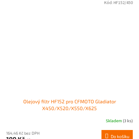
Kód:
HF152/450
Olejový filtr HF152 pro CFMOTO Gladiator
X450/X520/X550/X625
Skladem
(3 ks)
Průměrné
hodnocení
produktu
164,46 Kč bez DPH
Do košíku