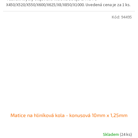
X450/X520/X550/X600/X625/X8/X850/X1000. Uvedená cena je za 1 ks.
Kód:
94495
Matice na hliníková kola - konusová 10mm x 1,25mm
Skladem
(24 ks)
Průměrné