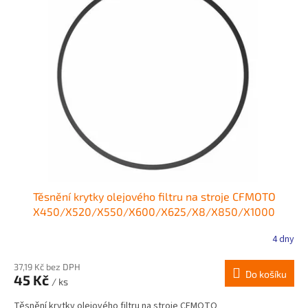
Těsnění krytky olejového filtru na stroje CFMOTO
X450/X520/X550/X600/X625/X8/X850/X1000
4 dny
37,19 Kč bez DPH
Do košíku
45 Kč
/ ks
Těsnění krytky olejového filtru na stroje CFMOTO