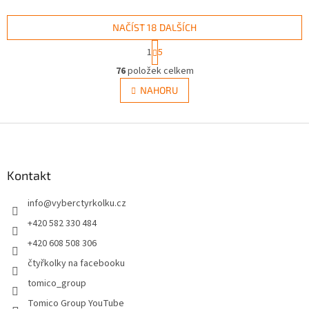
NAČÍST 18 DALŠÍCH
S
1
5
t
O
r
76
položek celkem
v
á
l
NAHORU
n
á
k
d
o
v
Z
a
á
c
á
n
í
p
í
p
a
Kontakt
r
t
v
info
@
vyberctyrkolku.cz
í
k
y
+420 582 330 484
v
+420 608 508 306
ý
p
čtyřkolky na facebooku
i
tomico_group
s
u
Tomico Group YouTube