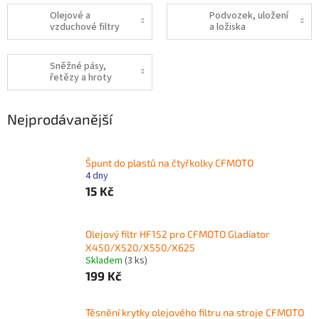
Olejové a
Podvozek, uložení
vzduchové filtry
a ložiska
Sněžné pásy,
řetězy a hroty
Nejprodávanější
Špunt do plastů na čtyřkolky CFMOTO
4 dny
15 Kč
Olejový filtr HF152 pro CFMOTO Gladiator
X450/X520/X550/X625
Skladem
(3 ks)
199 Kč
Těsnění krytky olejového filtru na stroje CFMOTO