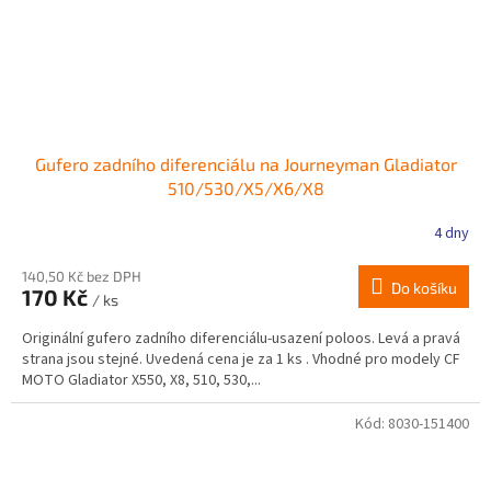
Gufero zadního diferenciálu na Journeyman Gladiator
510/530/X5/X6/X8
4 dny
140,50 Kč bez DPH
Do košíku
170 Kč
/ ks
Originální gufero zadního diferenciálu-usazení poloos. Levá a pravá
strana jsou stejné. Uvedená cena je za 1 ks . Vhodné pro modely CF
MOTO Gladiator X550, X8, 510, 530,...
Kód:
8030-151400