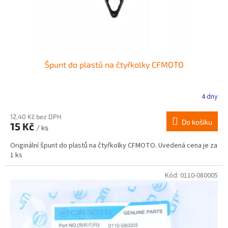
k
t
ů
Špunt do plastů na čtyřkolky CFMOTO
4 dny
12,40 Kč bez DPH
Do košíku
15 Kč
/ ks
Originální špunt do plastů na čtyřkolky CFMOTO. Uvedená cena je za
1 ks
Kód:
0110-080005