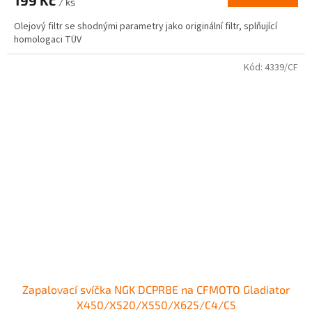
199 Kč
je
/ ks
3,0
Olejový filtr se shodnými parametry jako originální filtr, splňující
z
homologaci TÜV
5
hvězdiček.
Kód:
4339/CF
Zapalovací svíčka NGK DCPR8E na CFMOTO Gladiator
X450/X520/X550/X625/C4/C5