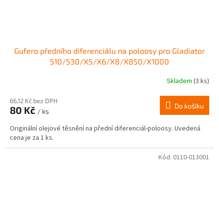
Gufero předního diferenciálu na poloosy pro Gladiator
510/530/X5/X6/X8/X850/X1000
Skladem
(3 ks)
66,12 Kč bez DPH
Do košíku
80 Kč
/ ks
Originální olejové těsnění na přední diferenciál-poloosy. Uvedená
cena je za 1 ks.
Kód:
0110-013001