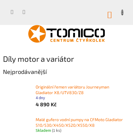
Přejít
na
obsah
NÁKUP
KOŠÍK
Díly motor a variátor
Nejprodávanější
Originální řemen variátoru Journeyman
Gladiator X8/UTV830/Z8
4 dny
4 890 Kč
Malé gufero vodní pumpy na CFMoto Gladiator
510/530/X450/X520/X550/X8
Skladem
(1 ks)