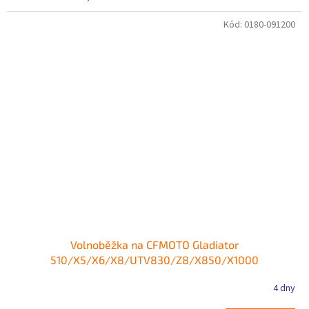
Kód:
0180-091200
Volnoběžka na CFMOTO Gladiator
510/X5/X6/X8/UTV830/Z8/X850/X1000
4 dny
Průměrné
hodnocení