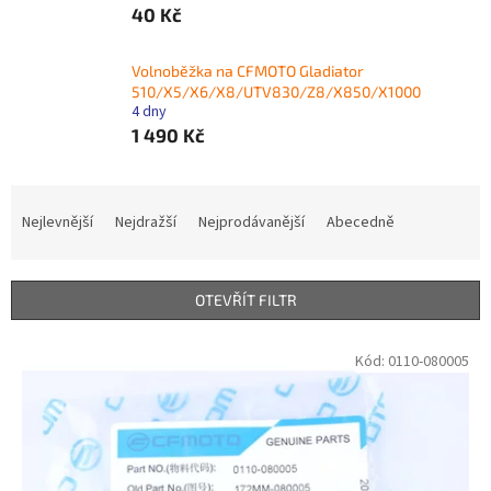
40 Kč
Volnoběžka na CFMOTO Gladiator
510/X5/X6/X8/UTV830/Z8/X850/X1000
4 dny
1 490 Kč
Ř
a
Nejlevnější
Nejdražší
Nejprodávanější
Abecedně
z
e
n
OTEVŘÍT FILTR
í
p
V
Kód:
0110-080005
r
ý
o
p
d
i
u
s
k
p
t