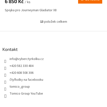
6 850 Kč
/ ks
Spojka pro Journeyman Gladiator X8
13
položek celkem
O
v
l
Z
á
á
d
p
a
a
Kontakt
c
t
í
info
@
vyberctyrkolku.cz
í
p
r
+420 582 330 484
v
+420 608 508 306
k
y
čtyřkolky na facebooku
v
tomico_group
ý
p
Tomico Group YouTube
i
s
u