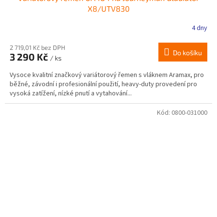
X8/UTV830
4 dny
2 719,01 Kč bez DPH
Do košíku
3 290 Kč
/ ks
Vysoce kvalitní značkový variátorový řemen s vláknem Aramax, pro
běžné, závodní i profesionální použití, heavy-duty provedení pro
vysoká zatížení, nízké pnutí a vytahování...
Kód:
0800-031000