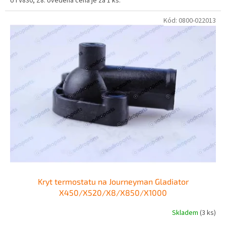
UTV830, Z8. Uvedená cena je za 1 ks.
Kód:
0800-022013
Kryt termostatu na Journeyman Gladiator
X450/X520/X8/X850/X1000
Skladem
(3 ks)