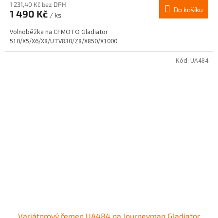
produktu
1 231,40 Kč bez DPH
Do košíku
1 490 Kč
je
/ ks
2,0
Volnoběžka na CFMOTO Gladiator
z
510/X5/X6/X8/UTV830/Z8/X850/X1000
5
hvězdiček.
Kód:
UA484
Variátorový řemen UA484 na Journeyman Gladiator