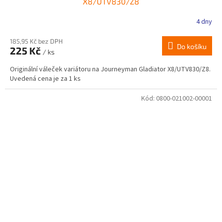
X8/UTV830/Z8
4 dny
185,95 Kč bez DPH
Do košíku
225 Kč
/ ks
Originální váleček variátoru na Journeyman Gladiator X8/UTV830/Z8.
Uvedená cena je za 1 ks
Kód:
0800-021002-00001