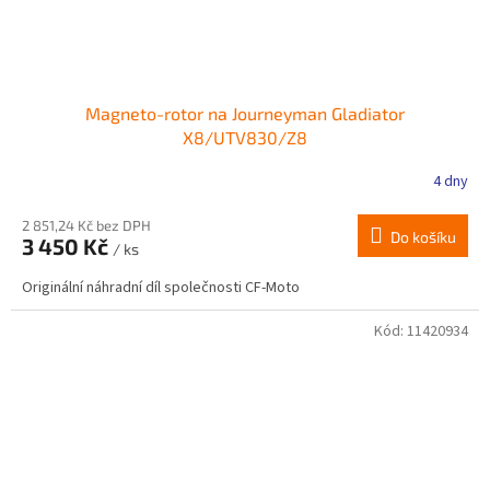
Magneto-rotor na Journeyman Gladiator
X8/UTV830/Z8
4 dny
2 851,24 Kč bez DPH
Do košíku
3 450 Kč
/ ks
Originální náhradní díl společnosti CF-Moto
Kód:
11420934