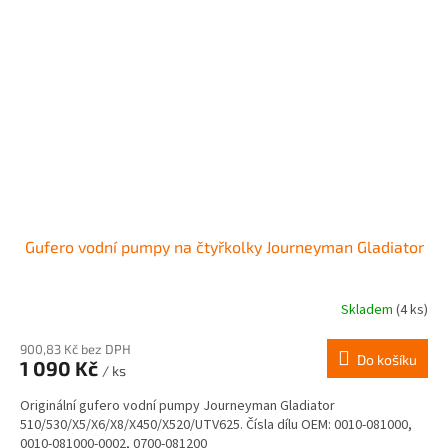
Gufero vodní pumpy na čtyřkolky Journeyman Gladiator
Skladem
(4 ks)
900,83 Kč bez DPH
Do košíku
1 090 Kč
/ ks
Originální gufero vodní pumpy Journeyman Gladiator
510/530/X5/X6/X8/X450/X520/UTV625. Čísla dílu OEM: 0010-081000,
0010-081000-0002, 0700-081200