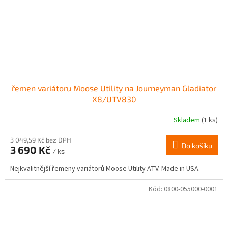
řemen variátoru Moose Utility na Journeyman Gladiator
X8/UTV830
Skladem
(1 ks)
Průměrné
hodnocení
produktu
3 049,59 Kč bez DPH
Do košíku
3 690 Kč
je
/ ks
2,6
Nejkvalitnější řemeny variátorů Moose Utility ATV. Made in USA.
z
5
hvězdiček.
Kód:
0800-055000-0001