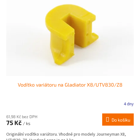
Vodítko variátoru na Gladiator X8/UTV830/Z8
4 dny
61,98 Kč bez DPH
Do košíku
75 Kč
/ ks
Originální vodítko variátoru. Vhodné pro modely Journeyman X8,