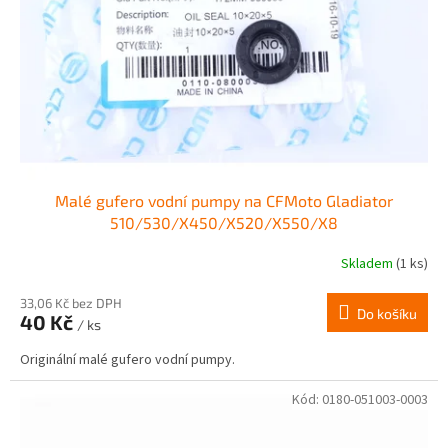
r
ů
o
d
u
k
t
ů
Malé gufero vodní pumpy na CFMoto Gladiator
510/530/X450/X520/X550/X8
Skladem
(1 ks)
33,06 Kč bez DPH
Do košíku
40 Kč
/ ks
Originální malé gufero vodní pumpy.
Kód:
0180-051003-0003