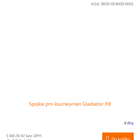
Kód:
0800-054000-0001
Spojka pro Journeyman Gladiator X8
4 dny
5 661,16 Kč bez DPH
Do košíku