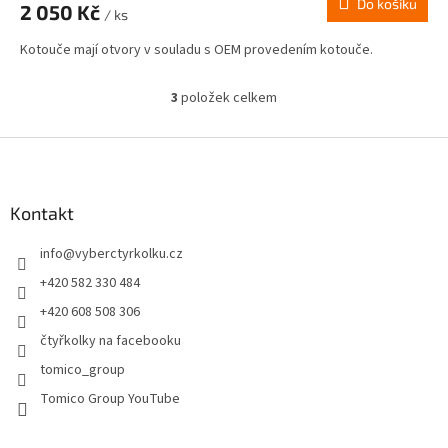
Do košíku
2 050 Kč
/ ks
Kotouče mají otvory v souladu s OEM provedením kotouče.
3
položek celkem
O
v
l
Z
á
á
d
p
a
a
Kontakt
c
t
í
info
@
vyberctyrkolku.cz
í
p
r
+420 582 330 484
v
+420 608 508 306
k
y
čtyřkolky na facebooku
v
tomico_group
ý
p
Tomico Group YouTube
i
s
u