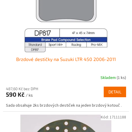
r
ů
o
d
u
k
t
ů
Brzdové destičky na Suzuki LTR 450 2006-2011
Skladem
(1 ks)
487,60 Kč bez DPH
DETAIL
590 Kč
/ ks
Sada obsahuje 2ks brzdových destiček na jeden brzdový kotouč .
Kód:
17111188