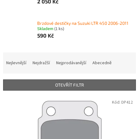
2 050 Kč
Brzdové destičky na Suzuki LTR 450 2006-2011
Skladem
(1 ks)
590 Kč
Ř
a
Nejlevnější
Nejdražší
Nejprodávanější
Abecedně
z
e
n
OTEVŘÍT FILTR
í
p
V
Kód:
DP412
r
ý
o
p
d
i
u
s
k
p
t