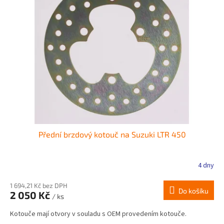
Přední brzdový kotouč na Suzuki LTR 450
4 dny
1 694,21 Kč bez DPH
Do košíku
2 050 Kč
/ ks
Kotouče mají otvory v souladu s OEM provedením kotouče.