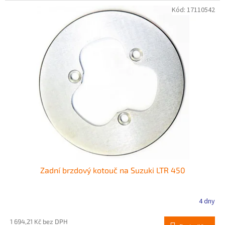
Kód:
17110542
Zadní brzdový kotouč na Suzuki LTR 450
4 dny
1 694,21 Kč bez DPH