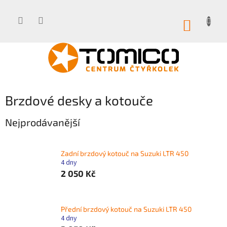
Přejít
na
obsah
NÁKUP
KOŠÍK
Brzdové desky a kotouče
Nejprodávanější
Zadní brzdový kotouč na Suzuki LTR 450
4 dny
2 050 Kč
Přední brzdový kotouč na Suzuki LTR 450
4 dny