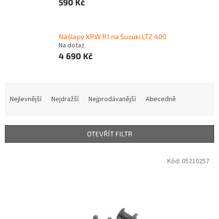
590 Kč
Nášlapy XRW R1 na Suzuki LTZ 400
Na dotaz
4 690 Kč
Ř
a
Nejlevnější
Nejdražší
Nejprodávanější
Abecedně
z
e
n
OTEVŘÍT FILTR
í
p
V
Kód:
05210257
r
ý
o
p
d
i
u
s
k
p
t