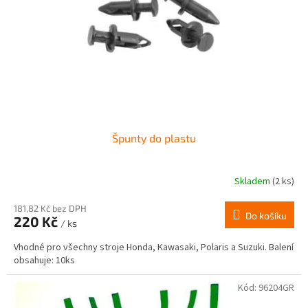
r
ů
o
d
u
k
t
ů
Špunty do plastu
Skladem
(2 ks)
181,82 Kč bez DPH
Do košíku
220 Kč
/ ks
Vhodné pro všechny stroje Honda, Kawasaki, Polaris a Suzuki. Balení
obsahuje: 10ks
Kód:
96204GR