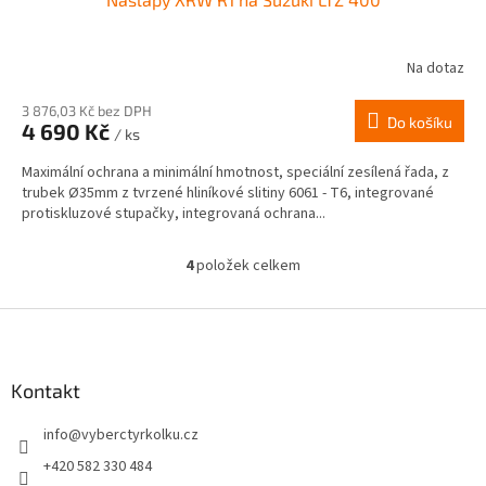
Na dotaz
3 876,03 Kč bez DPH
Do košíku
4 690 Kč
/ ks
Maximální ochrana a minimální hmotnost, speciální zesílená řada, z
trubek Ø35mm z tvrzené hliníkové slitiny 6061 - T6, integrované
protiskluzové stupačky, integrovaná ochrana...
4
položek celkem
O
v
l
Z
á
á
d
p
a
a
Kontakt
c
t
í
info
@
vyberctyrkolku.cz
í
p
r
+420 582 330 484
v