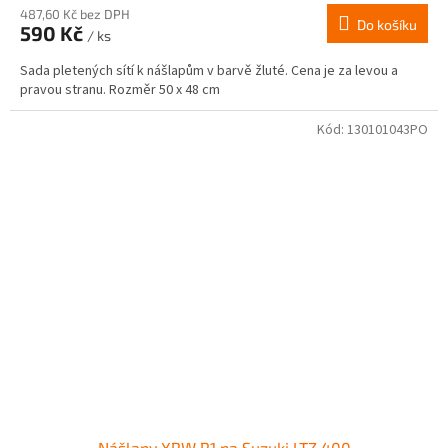
487,60 Kč bez DPH
Do košíku
590 Kč
/ ks
Sada pletených sítí k nášlapům v barvě žluté. Cena je za levou a
pravou stranu. Rozměr 50 x 48 cm
Kód:
130101043PO
Nášlapy XRW R1 na Suzuki LTZ 400