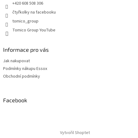
+420 608 508 306
k
y
čtyřkolky na facebooku
v
tomico_group
ý
p
Tomico Group YouTube
i
s
u
Informace pro vás
Jak nakupovat
Podmínky nákupu Essox
Obchodní podmínky
Facebook
Vytvořil Shoptet