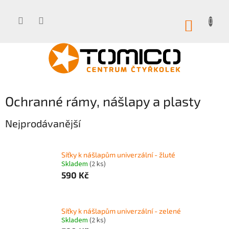
Přejít
na
obsah
NÁKUP
KOŠÍK
Ochranné rámy, nášlapy a plasty
Nejprodávanější
Síťky k nášlapům univerzální - žluté
Skladem
(2 ks)
590 Kč
Síťky k nášlapům univerzální - zelené
Skladem
(2 ks)