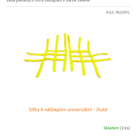
Sada pletených sítí k nášlapům v barvě zelené
Kód:
96204YL
Síťky k nášlapům univerzální - žluté
Skladem
(2 ks)