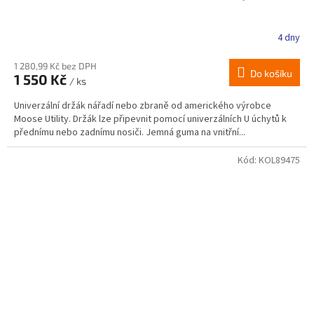
4 dny
1 280,99 Kč bez DPH
Do košíku
1 550 Kč
/ ks
Univerzální držák nářadí nebo zbraně od amerického výrobce
Moose Utility. Držák lze připevnit pomocí univerzálních U úchytů k
přednímu nebo zadnímu nosiči. Jemná guma na vnitřní...
Kód:
KOL89475