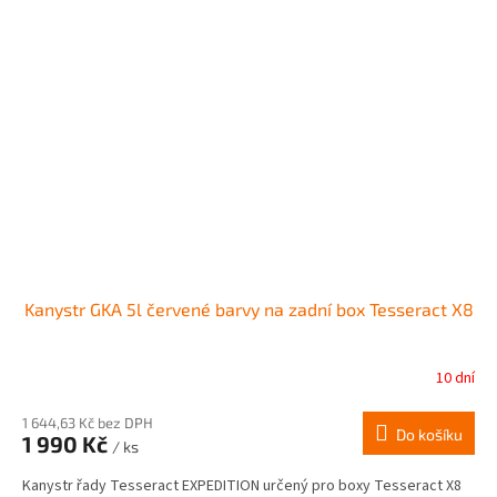
Kanystr GKA 5l červené barvy na zadní box Tesseract X8
10 dní
1 644,63 Kč bez DPH
Do košíku
1 990 Kč
/ ks
Kanystr řady Tesseract EXPEDITION určený pro boxy Tesseract X8