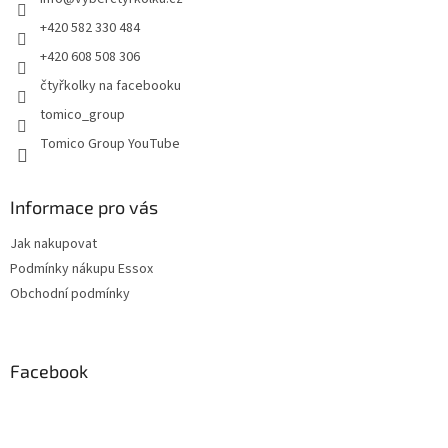
í
k
y
+420 582 330 484
v
+420 608 508 306
ý
p
čtyřkolky na facebooku
i
tomico_group
s
u
Tomico Group YouTube
Informace pro vás
Jak nakupovat
Podmínky nákupu Essox
Obchodní podmínky
Facebook