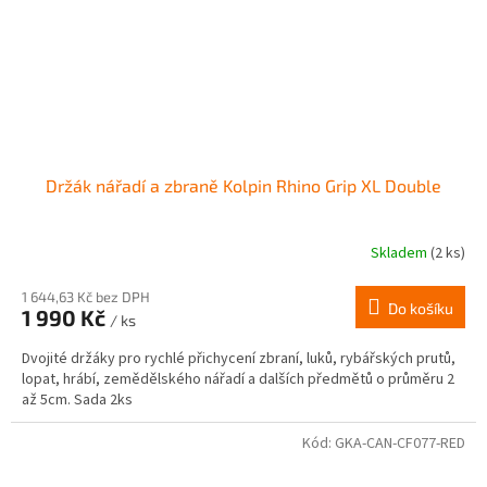
Držák nářadí a zbraně Kolpin Rhino Grip XL Double
Skladem
(2 ks)
1 644,63 Kč bez DPH
Do košíku
1 990 Kč
/ ks
Dvojité držáky pro rychlé přichycení zbraní, luků, rybářských prutů,
lopat, hrábí, zemědělského nářadí a dalších předmětů o průměru 2
až 5cm. Sada 2ks
Kód:
GKA-CAN-CF077-RED