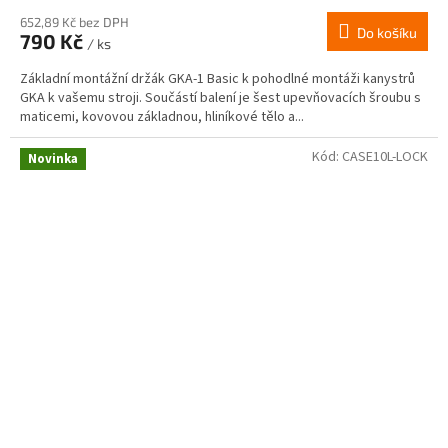
652,89 Kč bez DPH
Do košíku
790 Kč
/ ks
Základní montážní držák GKA-1 Basic k pohodlné montáži kanystrů
GKA k vašemu stroji. Součástí balení je šest upevňovacích šroubu s
maticemi, kovovou základnou, hliníkové tělo a...
Kód:
CASE10L-LOCK
Novinka