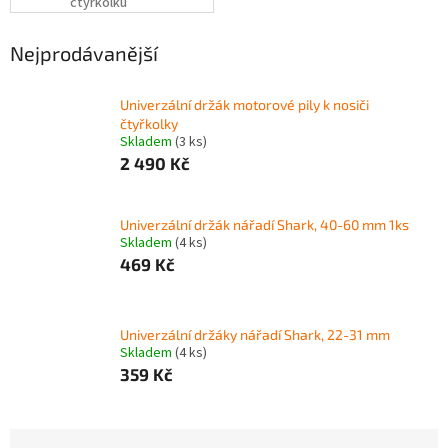
čtyřkolku
Nejprodávanější
Univerzální držák motorové pily k nosiči
čtyřkolky
Skladem
(3 ks)
2 490 Kč
Univerzální držák nářadí Shark, 40-60 mm 1ks
Skladem
(4 ks)
469 Kč
Univerzální držáky nářadí Shark, 22-31 mm
Skladem
(4 ks)
359 Kč
Ř