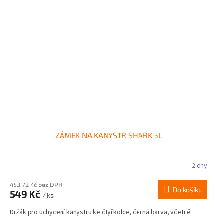
ZÁMEK NA KANYSTR SHARK 5L
2 dny
453,72 Kč bez DPH
Do košíku
549 Kč
/ ks
Držák pro uchycení kanystru ke čtyřkolce, černá barva, včetně