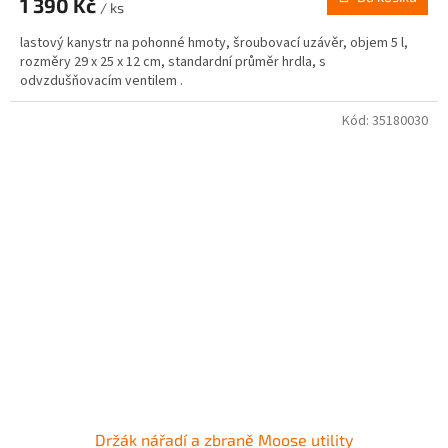
1 390 Kč
/ ks
lastový kanystr na pohonné hmoty, šroubovací uzávěr, objem 5 l,
rozměry 29 x 25 x 12 cm, standardní průměr hrdla, s
odvzdušňovacím ventilem .
Kód:
35180030
Držák nářadí a zbraně Moose utility