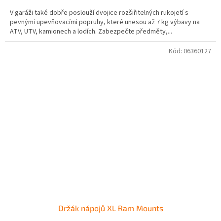
V garáži také dobře poslouží dvojice rozšiřitelných rukojetí s
pevnými upevňovacími popruhy, které unesou až 7 kg výbavy na
ATV, UTV, kamionech a lodích. Zabezpečte předměty,...
Kód:
06360127
Držák nápojů XL Ram Mounts