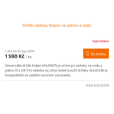
Držák nádoby Kolpin na palivo a vodu
Vyprodáno
1 314,05 Kč bez DPH
Do košíku
1 590 Kč
/ ks
Univerzální držák Kolpin KOL89475 je určen po nádoby na vodu a
palivo 5l a 10l. Pro nádobu na 10l je nutné použít držáky dva.Držák je
kompatibilní se zadním nosičem zavazadel...
Kód:
KOL21535