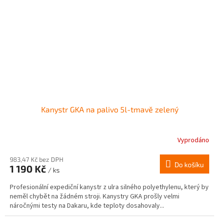
Kanystr GKA na palivo 5l-tmavě zelený
Vyprodáno
983,47 Kč bez DPH
Do košíku
1 190 Kč
/ ks
Profesionální expediční kanystr z ulra silného polyethylenu, který by
neměl chybět na žádném stroji. Kanystry GKA prošly velmi
náročnými testy na Dakaru, kde teploty dosahovaly...