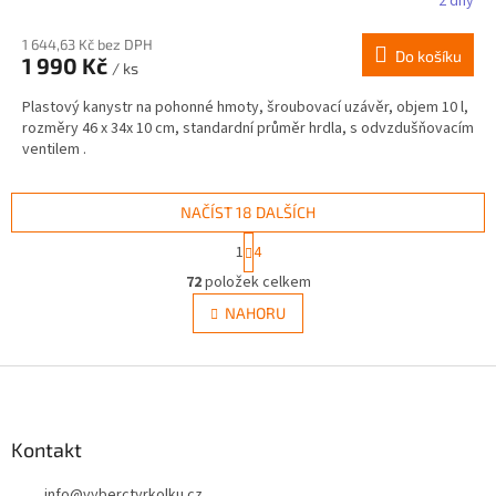
2 dny
1 644,63 Kč bez DPH
Do košíku
1 990 Kč
/ ks
Plastový kanystr na pohonné hmoty, šroubovací uzávěr, objem 10 l,
rozměry 46 x 34x 10 cm, standardní průměr hrdla, s odvzdušňovacím
ventilem .
NAČÍST 18 DALŠÍCH
S
1
4
t
O
r
72
položek celkem
v
á
l
NAHORU
n
á
k
d
o
v
Z
a
á
c
á
n
í
p
í
p
a
Kontakt
r
t
v
info
@
vyberctyrkolku.cz