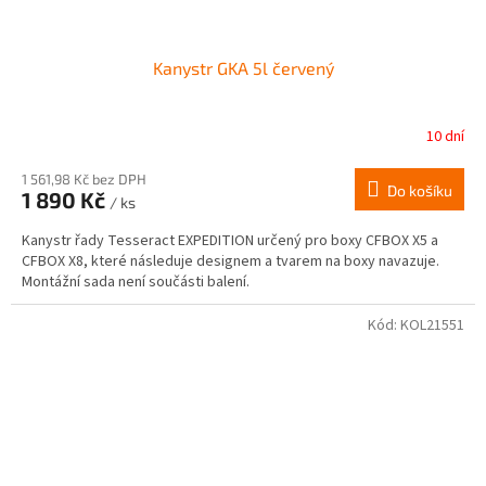
Kanystr GKA 5l červený
10 dní
1 561,98 Kč bez DPH
Do košíku
1 890 Kč
/ ks
Kanystr řady Tesseract EXPEDITION určený pro boxy CFBOX X5 a
CFBOX X8, které následuje designem a tvarem na boxy navazuje.
Montážní sada není součásti balení.
Kód:
KOL21551