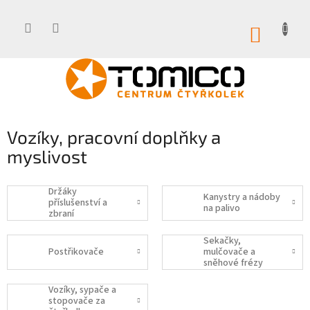
Přejít
na
obsah
NÁKUP
KOŠÍK
Vozíky, pracovní doplňky a
myslivost
Držáky
Kanystry a nádoby
příslušenství a
na palivo
zbraní
Sekačky,
Postřikovače
mulčovače a
sněhové frézy
Vozíky, sypače a
stopovače za