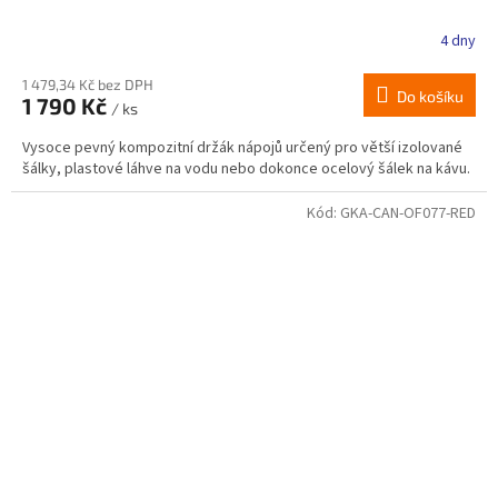
4 dny
Průměrné
hodnocení
produktu
1 479,34 Kč bez DPH
Do košíku
1 790 Kč
je
/ ks
3,0
Vysoce pevný kompozitní držák nápojů určený pro větší izolované
z
šálky, plastové láhve na vodu nebo dokonce ocelový šálek na kávu.
5
hvězdiček.
Kód:
GKA-CAN-OF077-RED