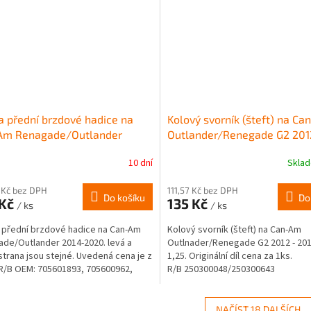
a přední brzdové hadice na
Kolový svorník (šteft) na C
Am Renagade/Outlander
Outlander/Renegade G2 201
-2020
2024
10 dní
Skla
Průměrné
hodnocení
produktu
 Kč bez DPH
111,57 Kč bez DPH
Do košíku
Do
 Kč
135 Kč
je
/ ks
/ ks
5,0
 přední brzdové hadice na Can-Am
Kolový svorník (šteft) na Can-Am
z
de/Outlander 2014-2020. levá a
Outlnader/Renegade G2 2012 - 201
5
strana jsou stejné. Uvedená cena je z
1,25. Originální díl cena za 1ks.
hvězdiček.
 R/B OEM: 705601893, 705600962,
R/B 250300048/250300643
893,...
NAČÍST 18 DALŠÍCH