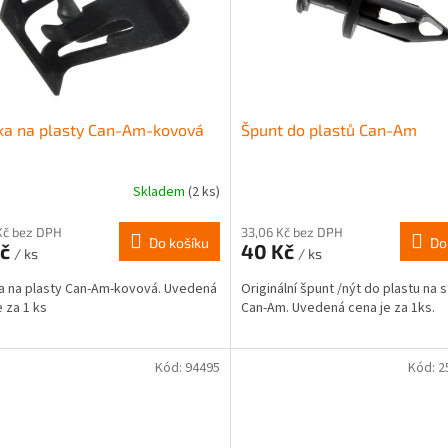
ka na plasty Can-Am-kovová
Špunt do plastů Can-Am
Skladem
(2 ks)
Kč bez DPH
33,06 Kč bez DPH
Do košíku
Do
Kč
40 Kč
/ ks
/ ks
 na plasty Can-Am-kovová. Uvedená
Originální špunt /nýt do plastu na s
e za 1 ks
Can-Am. Uvedená cena je za 1ks.
Kód:
94495
Kód:
2