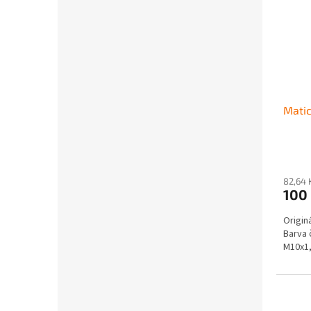
Matic
Průmě
hodno
produ
82,64 
100
je
4,0
Origin
z
Barva 
5
M10x1
hvězdi