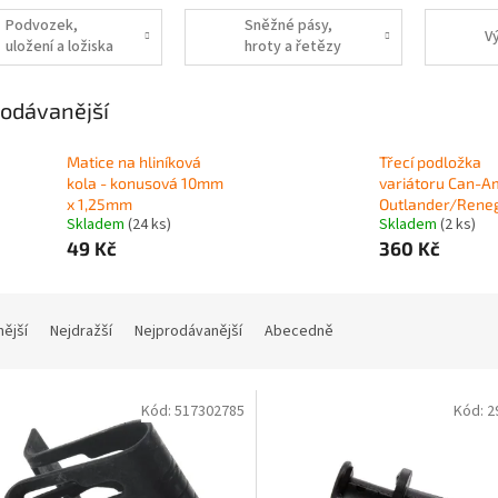
Podvozek,
Sněžné pásy,
V
uložení a ložiska
hroty a řetězy
odávanější
Matice na hliníková
Třecí podložka
kola - konusová 10mm
variátoru Can-A
x 1,25mm
Outlander/Rene
Skladem
(24 ks)
Skladem
(2 ks)
49 Kč
360 Kč
nější
Nejdražší
Nejprodávanější
Abecedně
Kód:
517302785
Kód:
2