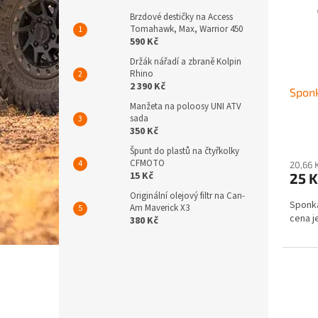
s
o
p
d
Brzdové destičky na Access
Tomahawk, Max, Warrior 450
r
u
590 Kč
o
k
d
Držák nářadí a zbraně Kolpin
t
Rhino
u
ů
2 390 Kč
Spon
k
Manžeta na poloosy UNI ATV
t
sada
ů
350 Kč
Špunt do plastů na čtyřkolky
CFMOTO
20,66 
15 Kč
25 
Originální olejový filtr na Can-
Sponka
Am Maverick X3
cena j
380 Kč