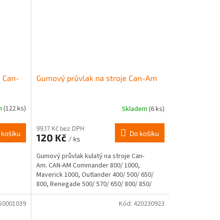
 Can-
Gumový průvlak na stroje Can-Am
m
(122 ks)
Skladem
(6 ks)
99,17 Kč bez DPH
 košíku
Do košíku
120 Kč
/ ks
Gumový průvlak kulatý na stroje Can-
Am. CAN-AM Commander 800/ 1000,
Maverick 1000, Outlander 400/ 500/ 650/
800, Renegade 500/ 570/ 650/ 800/ 850/
1000. Číslo OEM:...
50001039
Kód:
420230923