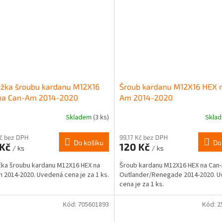
ožka šroubu kardanu M12X16
Šroub kardanu M12X16 HEX 
na Can-Am 2014-2020
Am 2014-2020
Skladem
(3 ks)
Skla
Kč bez DPH
99,17 Kč bez DPH
Do košíku
Do
 Kč
120 Kč
/ ks
/ ks
ka šroubu kardanu M12X16 HEX na
Šroub kardanu M12X16 HEX na Can
 2014-2020. Uvedená cena je za 1 ks.
Outlander/Renegade 2014-2020. 
cena je za 1 ks.
Kód:
705601893
Kód:
2