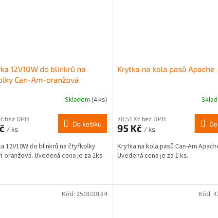
ka 12V10W do blinkrů na
Krytka na kola pasů Apache
kolky Can-Am-oranžová
Skladem
(4 ks)
Skla
Kč bez DPH
78,51 Kč bez DPH
Do košíku
Do
Kč
95 Kč
/ ks
/ ks
a 12V10W do blinkrů na čtyřkolky
Krytka na kola pasů Can-Am Apach
-oranžová. Uvedená cena je za 1ks
Uvedená cena je za 1 ks.
Kód:
250100184
Kód:
4