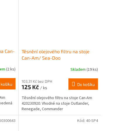
na Can-
Těsnění olejového filtru na stoje
Can-Am/ Sea-Doo
dem
(2 ks)
Skladem
(19 ks)
103,31 Kč bez DPH
 košíku
Do košíku
125 Kč
/ ks
-Am
Těsnění olejového filtru na stoje Can-Am
Uvedená
420230920. Vhodné na stoje Outlander,
Renegade, Commander
50300643
Kód:
40-SP4