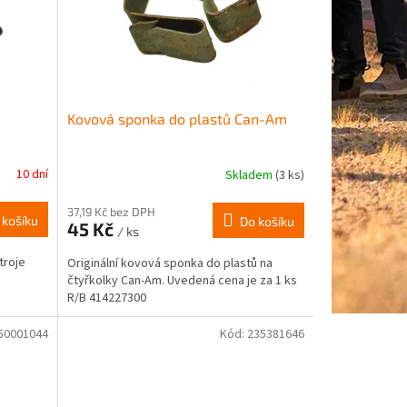
Kovová sponka do plastů Can-Am
10 dní
Skladem
(3 ks)
37,19 Kč bez DPH
 košíku
Do košíku
45 Kč
/ ks
troje
Originální kovová sponka do plastů na
čtyřkolky Can-Am. Uvedená cena je za 1 ks
R/B 414227300
50001044
Kód:
235381646