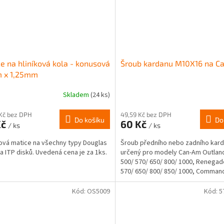
e na hliníková kola - konusová
Šroub kardanu M10X16 na C
 x 1,25mm
Skladem
(24 ks)
rné
cení
ktu
Kč bez DPH
49,59 Kč bez DPH
Do košíku
Do
Kč
60 Kč
/ ks
/ ks
vá matice na všechny typy Douglas
Šroub předního nebo zadního kar
a ITP disků. Uvedená cena je za 1ks.
určený pro modely Can-Am Outlan
500/ 570/ 650/ 800/ 1000, Renegad
ček.
570/ 650/ 800/ 850/ 1000, Comman
1000. OEM...
Kód:
OS5009
Kód:
5