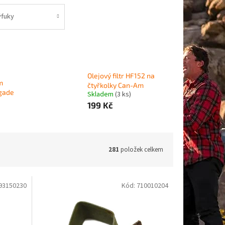
ýfuky
Olejový filtr HF152 na
m
čtyřkolky Can-Am
gade
Skladem
(3 ks)
199 Kč
281
položek celkem
93150230
Kód:
710010204