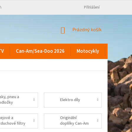
KY
Přihlášení
NÁKUPNÍ
Prázdný košík
KOŠÍK
TV
Can-Am/Sea-Doo 2026
Motocykly
Kontakty
isky, pneu a
Elektro díly
odložky
lejové a
Originální
zduchové filtry
doplňky Can-Am