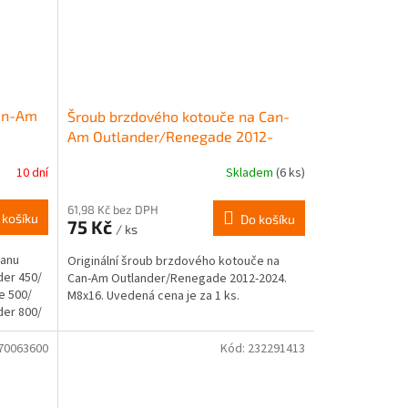
an-Am
Šroub brzdového kotouče na Can-
Am Outlander/Renegade 2012-
2024
10 dní
Skladem
(6 ks)
61,98 Kč bez DPH
 košíku
Do košíku
75 Kč
/ ks
danu
Originální šroub brzdového kotouče na
der 450/
Can-Am Outlander/Renegade 2012-2024.
e 500/
M8x16. Uvedená cena je za 1 ks.
der 800/
70063600
Kód:
232291413