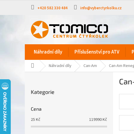
Přejít
na
+420 582 330 484
info@vyberctyrkolku.cz
obsah
Náhradní díly
Příslušenství pro ATV
P
Domů
Náhradní díly
Can-Am
Can-Am Reneg
P
Can
o
Přeskočit
s
Kategorie
kategorie
t
r
a
Cena
n
25
Kč
119990
Kč
n
í