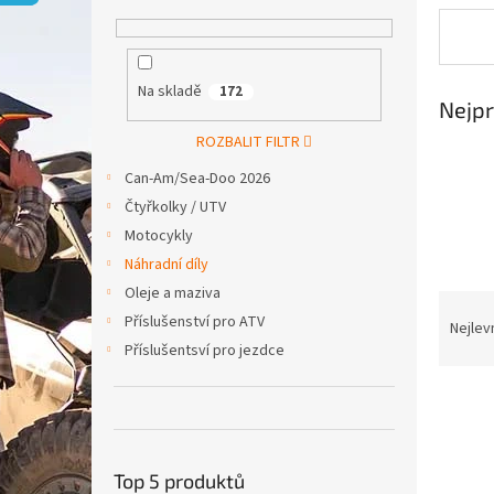
p
a
n
e
Na skladě
172
l
Nejpr
ROZBALIT FILTR
Can-Am/Sea-Doo 2026
Čtyřkolky / UTV
Motocykly
Náhradní díly
Oleje a maziva
Ř
Příslušenství pro ATV
a
Nejlev
z
Příslušentsví pro jezdce
e
V
n
ý
í
p
p
i
r
Top 5 produktů