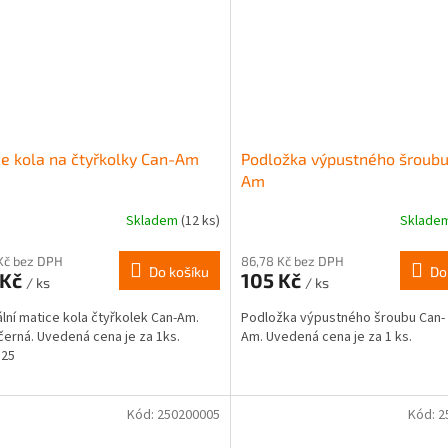
e kola na čtyřkolky Can-Am
Podložka výpustného šroubu
Am
Skladem
(12 ks)
Sklade
rné
cení
ktu
Kč bez DPH
86,78 Kč bez DPH
Do košíku
Do
 Kč
105 Kč
/ ks
/ ks
ální matice kola čtyřkolek Can-Am.
Podložka výpustného šroubu Can-
černá. Uvedená cena je za 1ks.
Am. Uvedená cena je za 1 ks.
,25
ček.
Kód:
250200005
Kód:
2