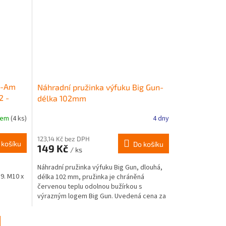
an-Am
Náhradní pružinka výfuku Big Gun-
2 -
délka 102mm
dem
(4 ks)
4 dny
123,14 Kč bez DPH
 košíku
Do košíku
149 Kč
/ ks
Náhradní pružinka výfuku Big Gun, dlouhá,
9. M10 x
délka 102 mm, pružinka je chráněná
červenou teplu odolnou bužírkou s
výrazným logem Big Gun. Uvedená cena za
1ks