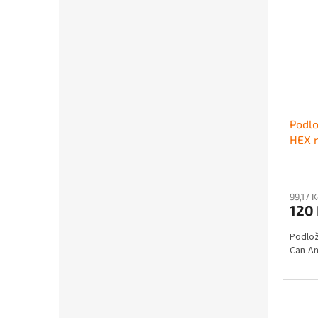
Podl
HEX 
99,17 
120
Podlož
Can-Am