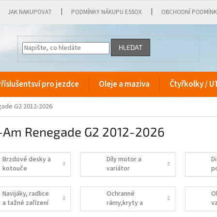
JAK NAKUPOVAT
PODMÍNKY NÁKUPU ESSOX
OBCHODNÍ PODMÍN
HLEDAT
říslušentsví pro jezdce
Oleje a maziva
Čtyřkolky / U
ade G2 2012-2026
-Am Renegade G2 2012-2026
Brzdové desky a
Díly motor a
D
kotouče
variátor
p
Navijáky, radlice
Ochranné
O
a tažné zařízení
rámy,kryty a
v
plasty