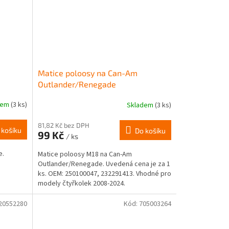
Matice poloosy na Can-Am
Outlander/Renegade
dem
(3 ks)
Skladem
(3 ks)
81,82 Kč bez DPH
 košíku
Do košíku
99 Kč
/ ks
e.
Matice poloosy M18 na Can-Am
Outlander/Renegade. Uvedená cena je za 1
ks. OEM: 250100047, 232291413. Vhodné pro
modely čtyřkolek 2008-2024.
20552280
Kód:
705003264