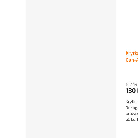
Krytk
Can-
2014
107,44
130
Krytka
Renaga
pravá 
a1 ks.
705601