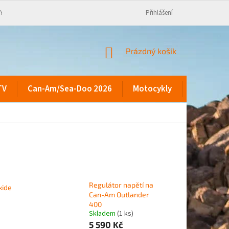
KY
Přihlášení
NÁKUPNÍ
Prázdný košík
KOŠÍK
TV
Can-Am/Sea-Doo 2026
Motocykly
Kontakty
Regulátor napětí na
xide
Can-Am Outlander
400
Skladem
(1 ks)
5 590 Kč