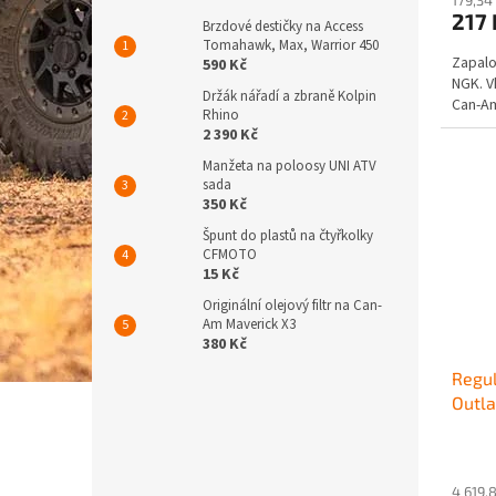
217
Brzdové destičky na Access
Tomahawk, Max, Warrior 450
Zapalo
590 Kč
NGK. V
Držák nářadí a zbraně Kolpin
Can-A
Rhino
2 390 Kč
Manžeta na poloosy UNI ATV
sada
350 Kč
Špunt do plastů na čtyřkolky
CFMOTO
15 Kč
Originální olejový filtr na Can-
Am Maverick X3
380 Kč
Regul
Outl
4 619,