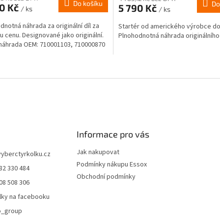
Do košíku
Do
90 Kč
5 790 Kč
/ ks
/ ks
dnotná náhrada za originální díl za
Startér od amerického výrobce do
u cenu. Designované jako originální.
Plnohodnotná náhrada originálního 
náhrada OEM: 710001103, 710000870
O
v
l
á
d
a
c
í
Informace pro vás
p
r
Jak nakupovat
vyberctyrkolku.cz
v
Podmínky nákupu Essox
82 330 484
k
Obchodní podmínky
y
08 508 306
v
lky na facebooku
ý
p
o_group
i