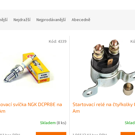
nější
Nejdražší
Nejprodávanější
Abecedně
Kód:
4339
Kó
ovací svíčka NGK DCPR8E na
Startovací relé na čtyřkolky
Am
Am
Skladem
(8 ks)
Skla
 Kč bez DPH
1 066,12 Kč bez DPH