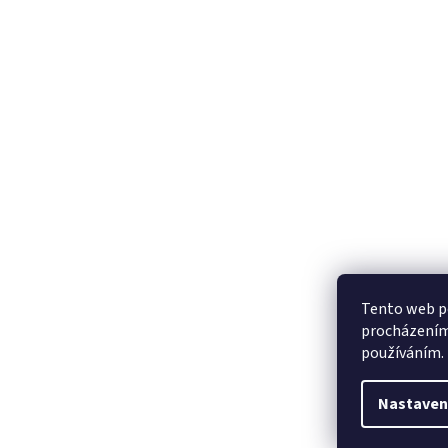
Tento web po
procházením 
používáním.
Nastaven