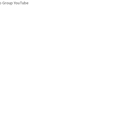
o Group YouTube
s
u