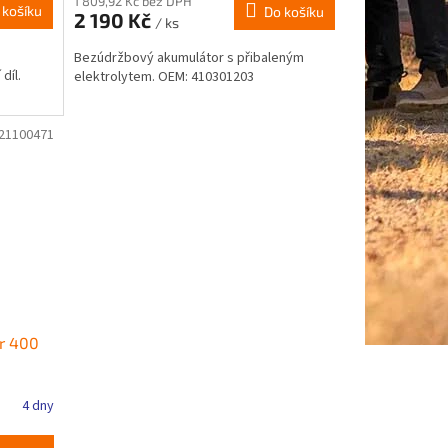
1 809,92 Kč bez DPH
 košíku
Do košíku
2 190 Kč
/ ks
Bezúdržbový akumulátor s přibaleným
díl.
elektrolytem. OEM: 410301203
21100471
r 400
4 dny