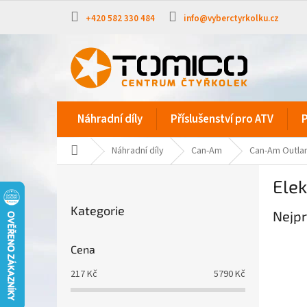
Přejít
na
+420 582 330 484
info@vyberctyrkolku.cz
obsah
Náhradní díly
Příslušenství pro ATV
P
Domů
Náhradní díly
Can-Am
Can-Am Outla
P
Elek
o
Přeskočit
s
Kategorie
kategorie
Nejpr
t
r
a
Cena
n
217
Kč
5790
Kč
n
í