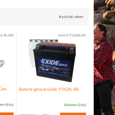
5
položek celkem
d:
RL-065
Kód:
EYTX20HL-BS
 Can-
Baterie gelová Exide YTX20L-BS
dem
(6 ks)
Skladem
(2 ks)