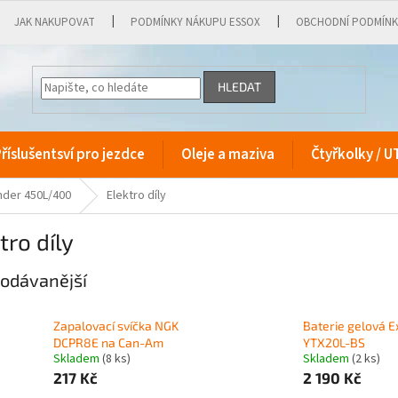
JAK NAKUPOVAT
PODMÍNKY NÁKUPU ESSOX
OBCHODNÍ PODMÍN
HLEDAT
říslušentsví pro jezdce
Oleje a maziva
Čtyřkolky / U
nder 450L/400
Elektro díly
tro díly
odávanější
Zapalovací svíčka NGK
Baterie gelová E
DCPR8E na Can-Am
YTX20L-BS
Skladem
(8 ks)
Skladem
(2 ks)
217 Kč
2 190 Kč