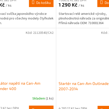
Do košíku
Do
 Kč
1 290 Kč
/ ks
/ ks
vací svíčka japonského výrobce
Startovací relé americké výroby,
hodná pro všechny modely čtyřkolek
plnohodnotná náhrada za originální 
m.
Přímá náhrada OEM: 710001364
Kód:
21120540/CA2
Kód:
átor napětí na Can-Am
Startér na Can-Am Outlnade
ander 400
2007-2014
Skladem
(1 ks)
83 Kč bez DPH
4 785,12 Kč bez DPH