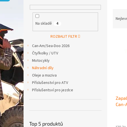
p
a
Ř
n
a
e
Nejlev
Na skladě
4
z
l
e
V
n
ROZBALIT FILTR
ý
í
Can-Am/Sea-Doo 2026
p
p
Čtyřkolky / UTV
i
r
Motocykly
s
o
p
d
Náhradní díly
r
u
Oleje a maziva
o
k
Příslušenství pro ATV
d
t
Příslušentsví pro jezdce
u
ů
Zapal
k
Can-
t
ů
Top 5 produktů
179,34