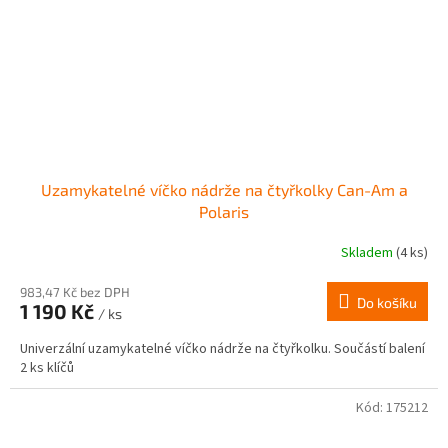
Uzamykatelné víčko nádrže na čtyřkolky Can-Am a
Polaris
Skladem
(4 ks)
983,47 Kč bez DPH
Do košíku
1 190 Kč
/ ks
Univerzální uzamykatelné víčko nádrže na čtyřkolku. Součástí balení
2 ks klíčů
Kód:
175212