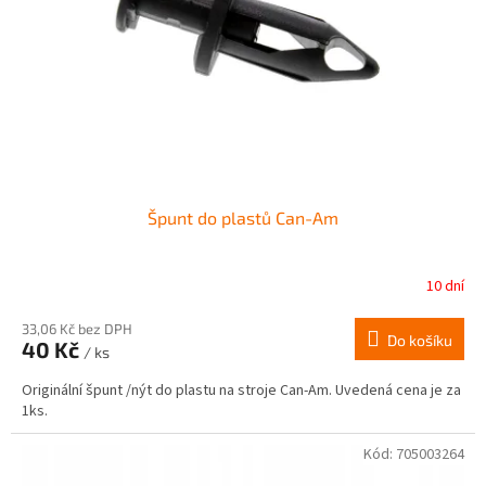
r
ů
o
d
u
k
t
ů
Špunt do plastů Can-Am
10 dní
33,06 Kč bez DPH
Do košíku
40 Kč
/ ks
Originální špunt /nýt do plastu na stroje Can-Am. Uvedená cena je za
1ks.
Kód:
705003264