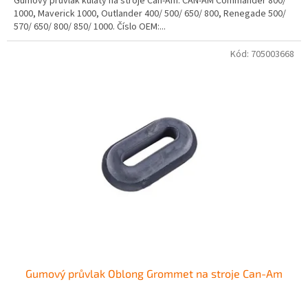
Gumový průvlak kulatý na stroje Can-Am. CAN-AM Commander 800/
1000, Maverick 1000, Outlander 400/ 500/ 650/ 800, Renegade 500/
570/ 650/ 800/ 850/ 1000. Číslo OEM:...
Kód:
705003668
Gumový průvlak Oblong Grommet na stroje Can-Am