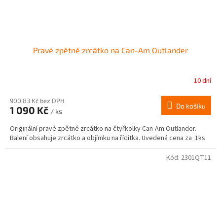
Pravé zpětné zrcátko na Can-Am Outlander
10 dní
900,83 Kč bez DPH
Do košíku
1 090 Kč
/ ks
Originální pravé zpětné zrcátko na čtyřkolky Can-Am Outlander.
Balení obsahuje zrcátko a objímku na řídítka. Uvedená cena za 1ks
Kód:
2301QT11