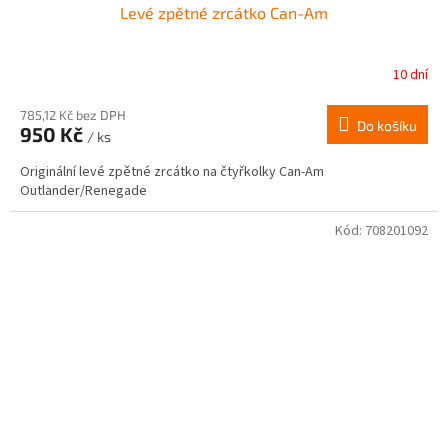
Levé zpětné zrcátko Can-Am
10 dní
785,12 Kč bez DPH
Do košíku
950 Kč
/ ks
Originální levé zpětné zrcátko na čtyřkolky Can-Am
Outlander/Renegade
Kód:
708201092