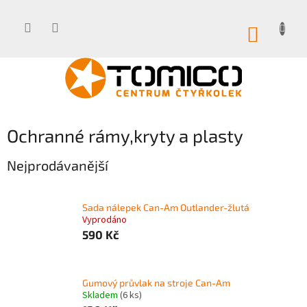
Přejít
na
obsah
NÁKUP
KOŠÍK
Ochranné rámy,kryty a plasty
Nejprodávanější
Sada nálepek Can-Am Outlander-žlutá
Vyprodáno
590 Kč
Gumový průvlak na stroje Can-Am
Skladem
(6 ks)