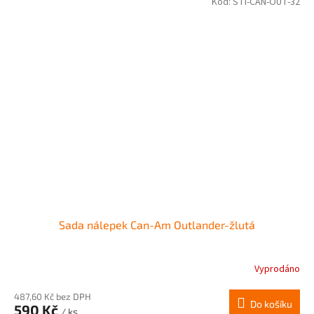
Kód:
STI-CAN-OUT-32
Sada nálepek Can-Am Outlander-žlutá
Vyprodáno
487,60 Kč bez DPH
Do košíku
590 Kč
/ ks