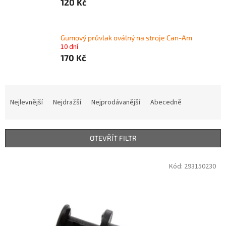
120 Kč
Gumový průvlak oválný na stroje Can-Am
10 dní
170 Kč
Ř
a
Nejlevnější
Nejdražší
Nejprodávanější
Abecedně
z
e
n
OTEVŘÍT FILTR
í
p
V
Kód:
293150230
r
ý
o
p
d
i
u
s
k
p
t