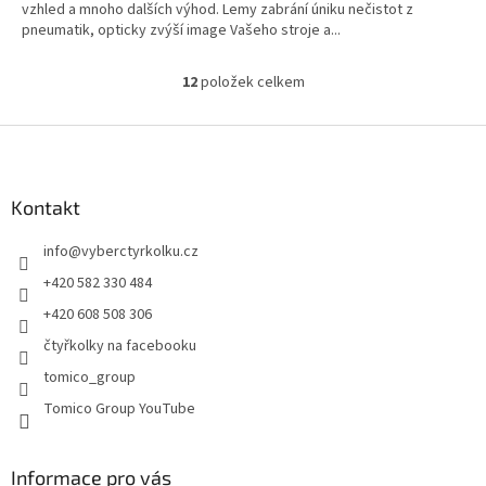
vzhled a mnoho dalších výhod. Lemy zabrání úniku nečistot z
pneumatik, opticky zvýší image Vašeho stroje a...
12
položek celkem
O
v
l
Z
á
á
d
p
a
a
Kontakt
c
t
í
info
@
vyberctyrkolku.cz
í
p
r
+420 582 330 484
v
+420 608 508 306
k
y
čtyřkolky na facebooku
v
tomico_group
ý
p
Tomico Group YouTube
i
s
u
Informace pro vás