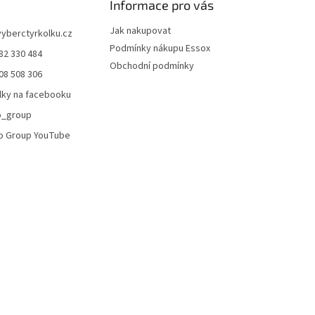
Informace pro vás
p
i
Jak nakupovat
vyberctyrkolku.cz
s
Podmínky nákupu Essox
u
82 330 484
Obchodní podmínky
08 508 306
lky na facebooku
o_group
o Group YouTube