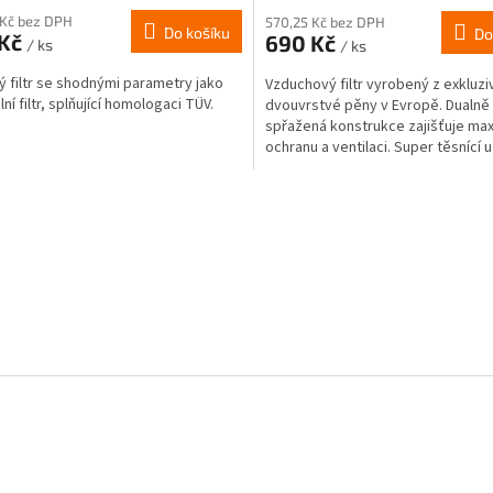
 Kč bez DPH
570,25 Kč bez DPH
Do košíku
Do
 Kč
690 Kč
/ ks
/ ks
ý filtr se shodnými parametry jako
Vzduchový filtr vyrobený z exkluziv
lní filtr, splňující homologaci TÜV.
dvouvrstvé pěny v Evropě. Dualně
spřažená konstrukce zajišťuje max
ochranu a ventilaci. Super těsnící u
prstenec...
O
v
l
á
d
a
c
í
p
r
v
k
y
v
ý