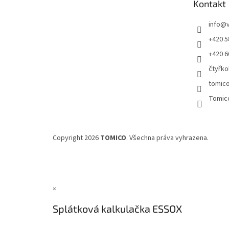
Kontakt
í
info
@
+420 5
+420 6
čtyřko
tomic
Tomic
Copyright 2026
TOMICO
. Všechna práva vyhrazena.
×
Splátková kalkulačka ESSOX