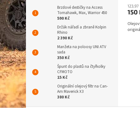
123,97
Brzdové destičky na Access
150
Tomahawk, Max, Warrior 450
590 Kč
Olejov
Držák nářadí a zbraně Kolpin
originá
Rhino
2 390 Kč
Manžeta na poloosy UNI ATV
sada
350 Kč
Špunt do plastů na čtyřkolky
CFMOTO
15 Kč
Originální olejový filtr na Can-
Am Maverick X3
380 Kč
Z
á
p
a
t