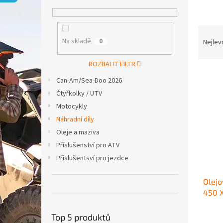
p
a
n
Ř
e
a
Na skladě
0
Nejlev
l
z
e
ROZBALIT FILTR
V
n
Can-Am/Sea-Doo 2026
ý
í
Čtyřkolky / UTV
p
p
i
r
Motocykly
s
o
Náhradní díly
p
d
Oleje a maziva
r
u
Příslušenství pro ATV
o
k
Příslušentsví pro jezdce
d
t
u
ů
Olejo
k
450 
t
ů
Top 5 produktů