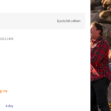
2
položek celkem
10111458
g na
4 dny