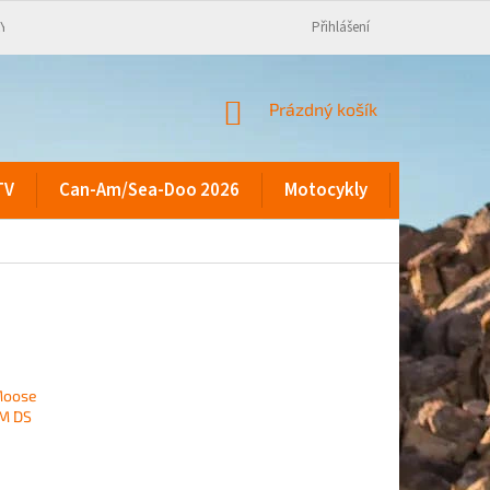
KY
Přihlášení
NÁKUPNÍ
Prázdný košík
KOŠÍK
TV
Can-Am/Sea-Doo 2026
Motocykly
Kontakty
 Moose
AM DS