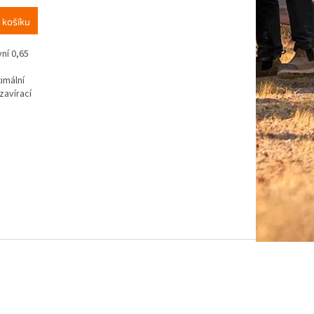
 košíku
ní 0,65
imální
zavírací