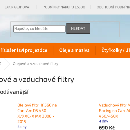
JAK NAKUPOVAT
PODMÍNKY NÁKUPU ESSOX
OBCHODNÍ PODMÍN
HLEDAT
říslušentsví pro jezdce
Oleje a maziva
Čtyřkolky / U
0
Olejové a vzduchové filtry
ové a vzduchové filtry
odávanější
Olejový filtr HF560 na
Vzduchový filtr
Can-Am DS 450
Racing na Can-
X/XXC/X MX 2008 -
450/450X
4 dny
2015
4 dny
690 Kč