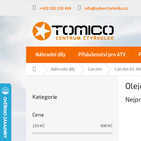
Přejít
na
+420 582 330 484
info@vyberctyrkolku.cz
obsah
Náhradní díly
Příslušenství pro ATV
P
Domů
Náhradní díly
Can-Am
Can-Am DS 45
P
Olej
o
Přeskočit
s
Kategorie
kategorie
Nejpr
t
r
a
Cena
n
150
Kč
690
Kč
n
í