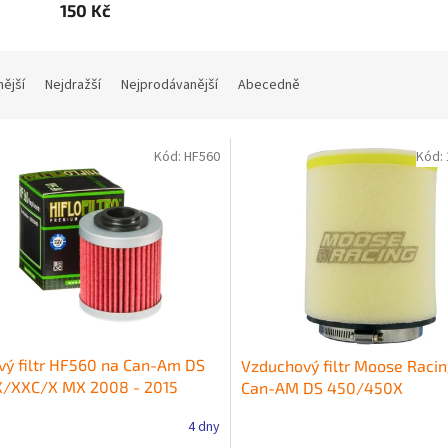
150 Kč
nější
Nejdražší
Nejprodávanější
Abecedně
Kód:
HF560
Kód:
vý filtr HF560 na Can-Am DS
Vzduchový filtr Moose Racin
X/XXC/X MX 2008 - 2015
Can-AM DS 450/450X
4 dny