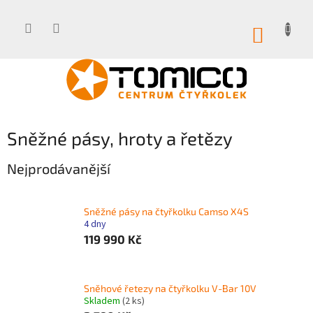
Přejít
na
obsah
NÁKUP
KOŠÍK
Sněžné pásy, hroty a řetězy
Nejprodávanější
Sněžné pásy na čtyřkolku Camso X4S
4 dny
119 990 Kč
Sněhové řetezy na čtyřkolku V-Bar 10V
Skladem
(2 ks)