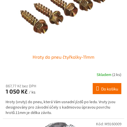
r
ů
o
d
u
k
t
ů
Hroty do pneu čtyřkolky-11mm
Skladem
(2 ks)
867,77 Kč bez DPH
Do košíku
1 050 Kč
/ ks
Hroty (vruty) do pneu, která Vám usnadní jízdů po ledu. Vruty jsou
designovány pro závodní účely s kadmiovou úpravou povrchu
hrotů.11mm je délka závitu.
Kód:
M9160009