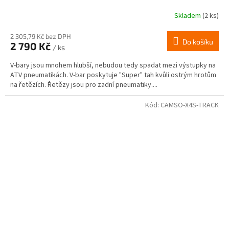
Skladem
(2 ks)
2 305,79 Kč bez DPH
Do košíku
2 790 Kč
/ ks
V-bary jsou mnohem hlubší, nebudou tedy spadat mezi výstupky na
ATV pneumatikách. V-bar poskytuje "Super" tah kvůli ostrým hrotům
na řetězích. Řetězy jsou pro zadní pneumatiky....
Kód:
CAMSO-X4S-TRACK