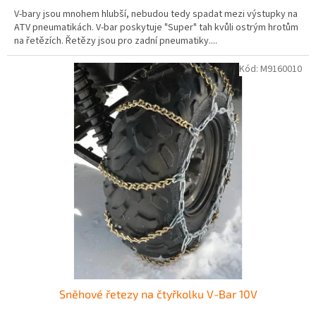
V-bary jsou mnohem hlubší, nebudou tedy spadat mezi výstupky na
ATV pneumatikách. V-bar poskytuje "Super" tah kvůli ostrým hrotům
na řetězích. Řetězy jsou pro zadní pneumatiky....
Kód:
M9160010
Sněhové řetezy na čtyřkolku V-Bar 10V