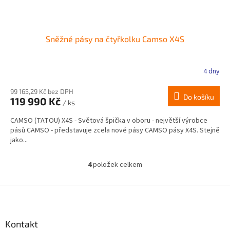
Sněžné pásy na čtyřkolku Camso X4S
4 dny
Průměrné
hodnocení
produktu
99 165,29 Kč bez DPH
Do košíku
119 990 Kč
je
/ ks
5,0
CAMSO (TATOU) X4S - Světová špička v oboru - největší výrobce
z
pásů CAMSO - představuje zcela nové pásy CAMSO pásy X4S. Stejně
5
jako...
hvězdiček.
4
položek celkem
O
v
l
Z
á
á
d
p
a
a
Kontakt
c