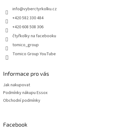
t
í
info
@
vyberctyrkolku.cz
í
p
r
+420 582 330 484
v
+420 608 508 306
k
y
čtyřkolky na facebooku
v
tomico_group
ý
p
Tomico Group YouTube
i
s
u
Informace pro vás
Jak nakupovat
Podmínky nákupu Essox
Obchodní podmínky
Facebook