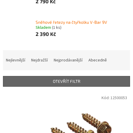
2 790 Kč
Sněhové řetezy na čtyřkolku V-Bar 9V
Skladem
(1 ks)
2 390 Kč
Ř
a
Nejlevnější
Nejdražší
Nejprodávanější
Abecedně
z
e
n
OTEVŘÍT FILTR
í
p
V
Kód:
12500053
r
ý
o
p
d
i
u
s
k
p
t