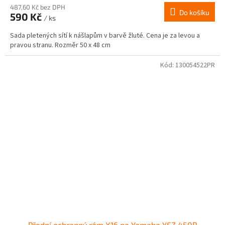
487,60 Kč bez DPH
Do košíku
590 Kč
/ ks
Sada pletených sítí k nášlapům v barvě žluté. Cena je za levou a
pravou stranu. Rozměr 50 x 48 cm
Kód:
130054522PR
Přední ochranný rám X16 na Yamaha YFZ 450R