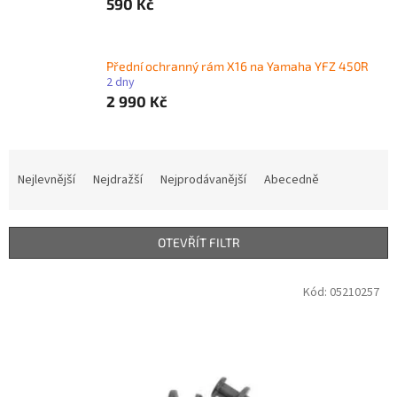
590 Kč
Přední ochranný rám X16 na Yamaha YFZ 450R
2 dny
2 990 Kč
Ř
a
Nejlevnější
Nejdražší
Nejprodávanější
Abecedně
z
e
n
OTEVŘÍT FILTR
í
p
V
Kód:
05210257
r
ý
o
p
d
i
u
s
k
p
t