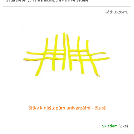
Sada pletených sítí k nášlapům v barvě zelené
Kód:
96204YL
Síťky k nášlapům univerzální - žluté
Skladem
(2 ks)