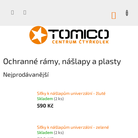
Přejít
na
obsah
NÁKUP
KOŠÍK
Ochranné rámy, nášlapy a plasty
Nejprodávanější
Síťky k nášlapům univerzální - žluté
Skladem
(2 ks)
590 Kč
Síťky k nášlapům univerzální - zelené
Skladem
(2 ks)