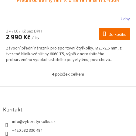
2 dny
2 471,07 Kč bez DPH
Do košíku
2 990 Kč
/ ks
Závodní přední nárazník pro sportovní čtyřkolky, Ø25x2,5 mm, z
tvrzené hliníkové slitiny 6060-T5, výplň z nerozbitného
probarveného vysokohustotního polyetylénu, povrchová...
4
položek celkem
O
v
l
Z
á
á
d
p
a
a
Kontakt
c
t
í
info
@
vyberctyrkolku.cz
í
p
r
+420 582 330 484
v