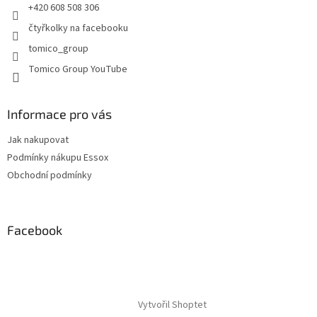
+420 608 508 306
k
y
čtyřkolky na facebooku
v
tomico_group
ý
p
Tomico Group YouTube
i
s
u
Informace pro vás
Jak nakupovat
Podmínky nákupu Essox
Obchodní podmínky
Facebook
Vytvořil Shoptet