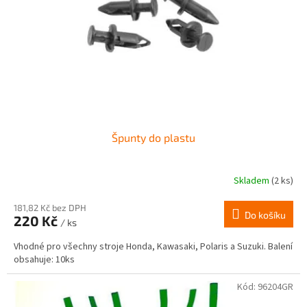
r
ů
o
d
u
k
t
ů
Špunty do plastu
Skladem
(2 ks)
181,82 Kč bez DPH
Do košíku
220 Kč
/ ks
Vhodné pro všechny stroje Honda, Kawasaki, Polaris a Suzuki. Balení
obsahuje: 10ks
Kód:
96204GR