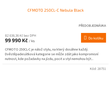
CFMOTO 250CL-C Nebula Black
PŘEDOBJEDNÁVKA
82 636,36 Kč bez DPH
Do košíku
99 990 Kč
/ ks
CFMOTO 250CL-C je nálož stylu, na který dosáhne každý.
Dvěstěpadesátková kategorie se může zdát jako kompromisní
nutnost, kde požadavky na jízdu, pocit a styl nemohou být...
Kód:
28751