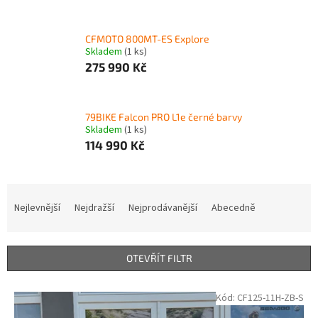
CFMOTO 800MT-ES Explore
Skladem
(1 ks)
275 990 Kč
79BIKE Falcon PRO L1e černé barvy
Skladem
(1 ks)
114 990 Kč
Ř
a
Nejlevnější
Nejdražší
Nejprodávanější
Abecedně
z
e
n
OTEVŘÍT FILTR
í
p
V
Kód:
CF125-11H-ZB-S
r
ý
o