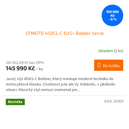
159 990
Kč
–8 %
CFMOTO 450CL-C EU5+ Bobber černá
Skladem
(1 ks)
120 652,89 Kč bez DPH
Do košíku
145 990 Kč
/ ks
Jasný styl 450CL-C Bobber, který maskuje moderní techniku do
motocyklové klasiky. Osobnost jste ale Vy. Kdekoliv, v jakékoliv
situaci. Klasický styl nemusí znamenat jen...
Kód:
25459
Novinka