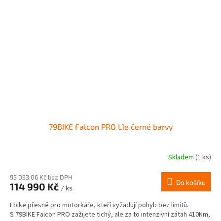
79BIKE Falcon PRO L1e černé barvy
Skladem
(1 ks)
95 033,06 Kč bez DPH
Do košíku
114 990 Kč
/ ks
Ebike přesně pro motorkáře, kteří vyžadují pohyb bez limitů.
S 79BIKE Falcon PRO zažijete tichý, ale za to intenzivní zátah 410Nm,