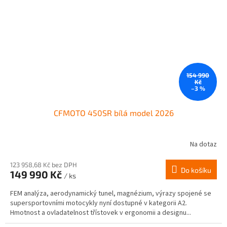
154 990
Kč
–3 %
CFMOTO 450SR bílá model 2026
Na dotaz
123 958,68 Kč bez DPH
Do košíku
149 990 Kč
/ ks
FEM analýza, aerodynamický tunel, magnézium, výrazy spojené se
supersportovními motocykly nyní dostupné v kategorii A2.
Hmotnost a ovladatelnost třístovek v ergonomii a designu...