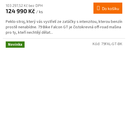
103 297,52 Kč bez DPH
Do košíku
124 990 Kč
/ ks
Peklo-stroj, který vás vystřelí ze zatáčky s intenzitou, kterou benzín
prostě nenabídne. 79 Bike Falcon GT je čistokrevná off-road mašina
pro ty, kteří nechtějí dělat...
Kód:
79FAL-GT-BK
Novinka