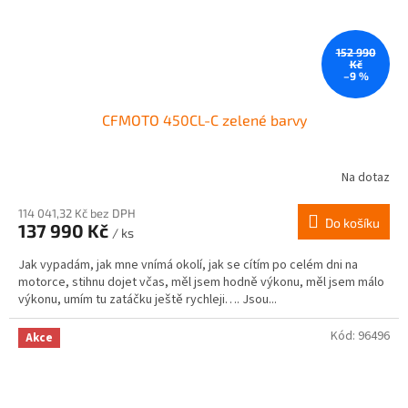
152 990
Kč
–9 %
CFMOTO 450CL-C zelené barvy
Na dotaz
Průměrné
hodnocení
produktu
114 041,32 Kč bez DPH
Do košíku
137 990 Kč
je
/ ks
3,4
Jak vypadám, jak mne vnímá okolí, jak se cítím po celém dni na
z
motorce, stihnu dojet včas, měl jsem hodně výkonu, měl jsem málo
5
výkonu, umím tu zatáčku ještě rychleji…. Jsou...
hvězdiček.
Kód:
96496
Akce