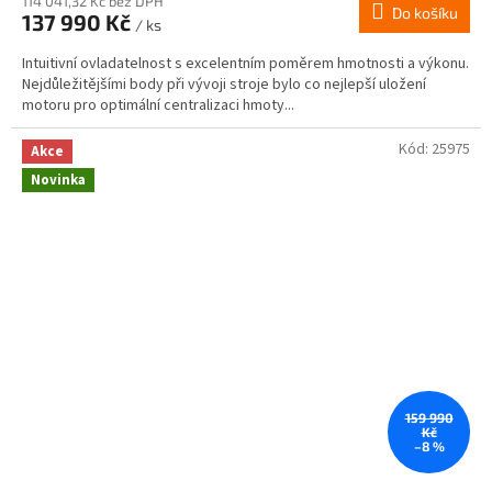
114 041,32 Kč bez DPH
Do košíku
137 990 Kč
/ ks
Intuitivní ovladatelnost s excelentním poměrem hmotnosti a výkonu.
Nejdůležitějšími body při vývoji stroje bylo co nejlepší uložení
motoru pro optimální centralizaci hmoty...
Kód:
25975
Akce
Novinka
159 990
Kč
–8 %