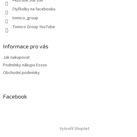
+420 608 508 306
ý
p
čtyřkolky na facebooku
i
tomico_group
s
u
Tomico Group YouTube
Informace pro vás
Jak nakupovat
Podmínky nákupu Essox
Obchodní podmínky
Facebook
Vytvořil Shoptet