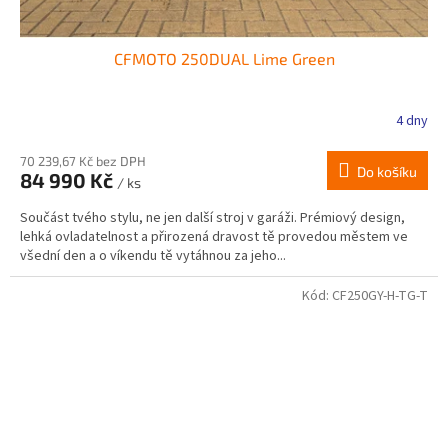
CFMOTO 250DUAL Lime Green
4 dny
70 239,67 Kč bez DPH
Do košíku
84 990 Kč
/ ks
Součást tvého stylu, ne jen další stroj v garáži. Prémiový design,
lehká ovladatelnost a přirozená dravost tě provedou městem ve
všední den a o víkendu tě vytáhnou za jeho...
Kód:
CF250GY-H-TG-T