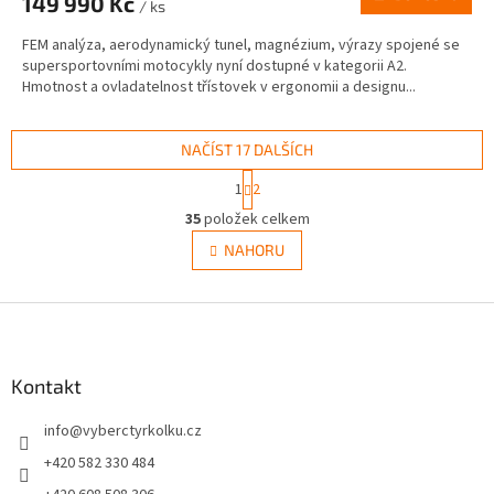
149 990 Kč
/ ks
FEM analýza, aerodynamický tunel, magnézium, výrazy spojené se
supersportovními motocykly nyní dostupné v kategorii A2.
Hmotnost a ovladatelnost třístovek v ergonomii a designu...
NAČÍST 17 DALŠÍCH
S
1
2
t
O
r
35
položek celkem
v
á
l
NAHORU
n
á
k
d
o
v
Z
a
á
c
á
n
í
p
í
p
a
Kontakt
r
t
v
info
@
vyberctyrkolku.cz
í
k
y
+420 582 330 484
v