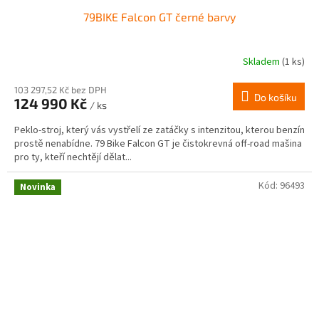
79BIKE Falcon GT černé barvy
Skladem
(1 ks)
103 297,52 Kč bez DPH
Do košíku
124 990 Kč
/ ks
Peklo-stroj, který vás vystřelí ze zatáčky s intenzitou, kterou benzín
prostě nenabídne. 79 Bike Falcon GT je čistokrevná off-road mašina
pro ty, kteří nechtějí dělat...
Kód:
96493
Novinka