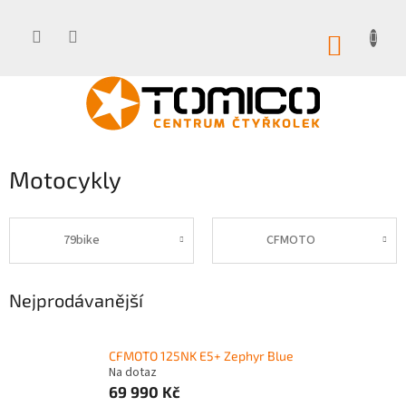
Přejít
na
obsah
NÁKUP
KOŠÍK
Motocykly
79bike
CFMOTO
Nejprodávanější
CFMOTO 125NK E5+ Zephyr Blue
Na dotaz
69 990 Kč