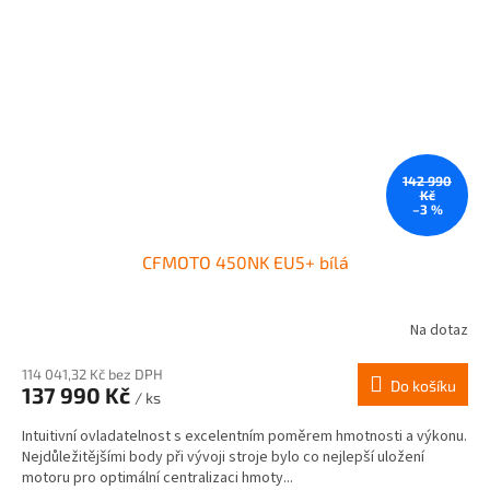
142 990
Kč
–3 %
CFMOTO 450NK EU5+ bílá
Na dotaz
114 041,32 Kč bez DPH
Do košíku
137 990 Kč
/ ks
Intuitivní ovladatelnost s excelentním poměrem hmotnosti a výkonu.
Nejdůležitějšími body při vývoji stroje bylo co nejlepší uložení
motoru pro optimální centralizaci hmoty...