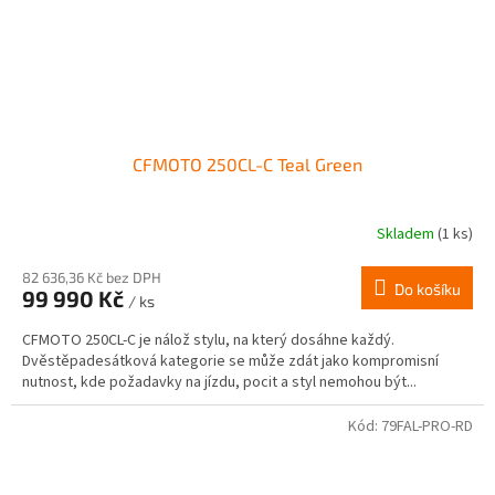
CFMOTO 250CL-C Teal Green
Skladem
(1 ks)
82 636,36 Kč bez DPH
Do košíku
99 990 Kč
/ ks
CFMOTO 250CL-C je nálož stylu, na který dosáhne každý.
Dvěstěpadesátková kategorie se může zdát jako kompromisní
nutnost, kde požadavky na jízdu, pocit a styl nemohou být...
Kód:
79FAL-PRO-RD