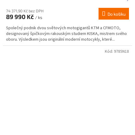
74 371,90 Kč bez DPH
Do košíku
89 990 Kč
/ ks
Společný podnik dvou světových motogigantů KTM a CFMOTO,
designovaný špičkovým rakouským studiem KISKA, mistrem svého
oboru. Výsledkem jsou originální moderní motocykly, které...
Kód:
9785N18