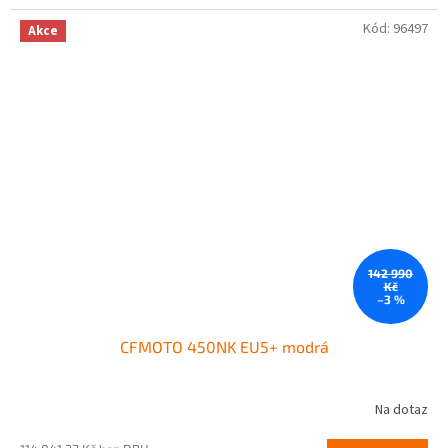
Kód:
96497
Akce
142 990
Kč
–3 %
CFMOTO 450NK EU5+ modrá
Na dotaz