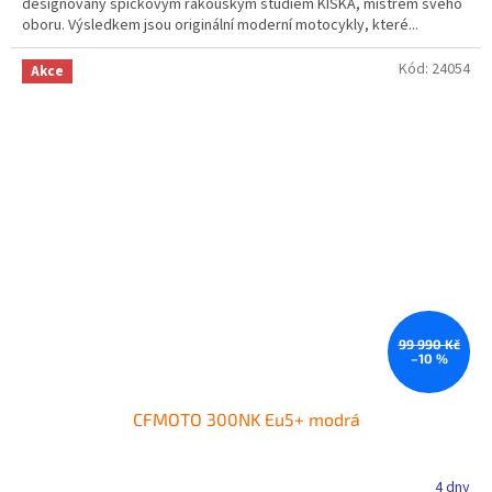
designovaný špičkovým rakouským studiem KISKA, mistrem svého
oboru. Výsledkem jsou originální moderní motocykly, které...
Kód:
24054
Akce
99 990 Kč
–10 %
CFMOTO 300NK Eu5+ modrá
4 dny