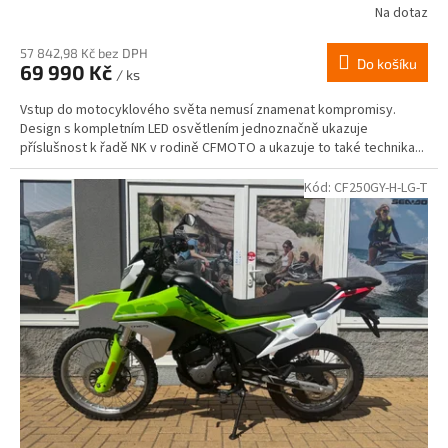
Na dotaz
57 842,98 Kč bez DPH
Do košíku
69 990 Kč
/ ks
Vstup do motocyklového světa nemusí znamenat kompromisy.
Design s kompletním LED osvětlením jednoznačně ukazuje
příslušnost k řadě NK v rodině CFMOTO a ukazuje to také technika...
Kód:
CF250GY-H-LG-T