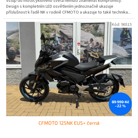
Vstup do motocyklového světa nemusí znamenat kompromisy.
Design s kompletním LED osvětlením jednoznačně ukazuje
příslušnost k řadě NK v rodině CFMOTO a ukazuje to také technika...
Kód:
96515
89 990 Kč
–22 %
CFMOTO 125NK EU5+ černá