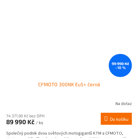
99 990 Kč
–10 %
CFMOTO 300NK Eu5+ černá
Na dotaz
74 371,90 Kč bez DPH
Do košíku
89 990 Kč
/ ks
Společný podnik dvou světových motogigantů KTM a CFMOTO,