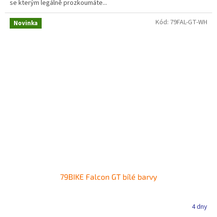
se kterým legálně prozkoumáte...
Kód:
79FAL-GT-WH
Novinka
79BIKE Falcon GT bílé barvy
4 dny