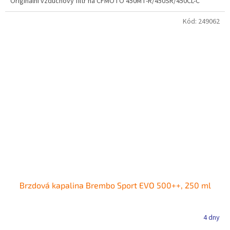
Originální vzduchový filtr na CFMOTO 450MT-R/450SR/450CL-C
Kód:
249062
Brzdová kapalina Brembo Sport EVO 500++, 250 ml
4 dny