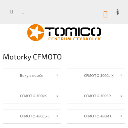
Přejít
na
obsah
NÁKUP
KOŠÍK
Motorky CFMOTO
Boxy a nosiče
CFMOTO 300CL-X
CFMOTO 300NK
CFMOTO 300SR
CFMOTO 450CL-C
CFMOTO 450MT