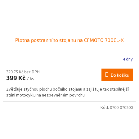
Plotna postranního stojanu na CFMOTO 700CL-X
4 dny
329,75 Kč bez DPH
Do košíku
399 Kč
/ ks
Zvětšuje styčnou plochu bočního stojanu a zajišťuje tak stabilnější
stání motocyklu na nezpevněném povrchu.
Kód:
0700-070200