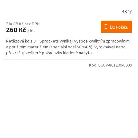
4 dny
214,88 Kč bez DPH
Do košíku
260 Kč
/ ks
Řetězová kola JT Sprockets vynikají vysoce kvalitním zpracováním
a použitým materiálem (speciální ocel SCM415). Vyrovnávají nebo
překračují veškeré požadavky kladené na tyto...
Kód:
6GUV-801200-6000