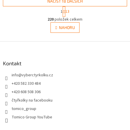
NAČÍST 18 DALŠÍCH
S
1
13
t
O
r
220
položek celkem
v
á
l
NAHORU
n
á
k
d
o
v
Z
a
á
c
á
n
í
p
í
p
a
Kontakt
r
t
v
info
@
vyberctyrkolku.cz
í
k
y
+420 582 330 484
v
+420 608 508 306
ý
p
čtyřkolky na facebooku
i
tomico_group
s
u
Tomico Group YouTube