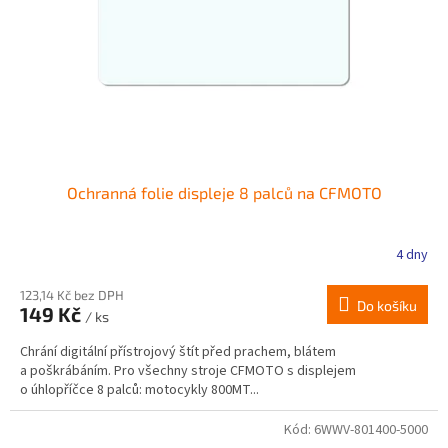
Ochranná folie displeje 8 palců na CFMOTO
4 dny
123,14 Kč bez DPH
Do košíku
149 Kč
/ ks
Chrání digitální přístrojový štít před prachem, blátem
a poškrábáním. Pro všechny stroje CFMOTO s displejem
o úhlopříčce 8 palců: motocykly 800MT...
Kód:
6WWV-801400-5000