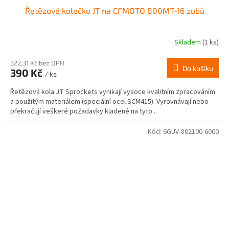
Řetězové kolečko JT na CFMOTO 800MT-16 zubů
Skladem
(1 ks)
322,31 Kč bez DPH
Do košíku
390 Kč
/ ks
Řetězová kola JT Sprockets vynikají vysoce kvalitním zpracováním
a použitým materiálem (speciální ocel SCM415). Vyrovnávají nebo
překračují veškeré požadavky kladené na tyto...
Kód:
6GUV-802100-6000