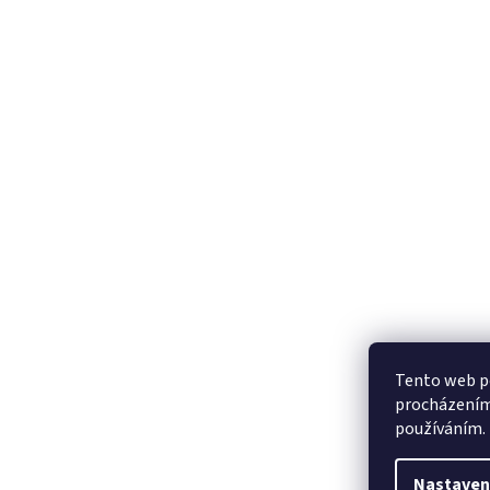
Tento web po
procházením 
používáním.
Nastaven