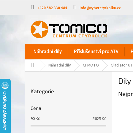
Přejít
na
+420 582 330 484
info@vyberctyrkolku.cz
obsah
Náhradní díly
Příslušenství pro ATV
P
Domů
Náhradní díly
CFMOTO
Gladiator U
P
Díly
o
Přeskočit
s
Kategorie
kategorie
Nejpr
t
r
a
Cena
n
90
Kč
5625
Kč
n
í