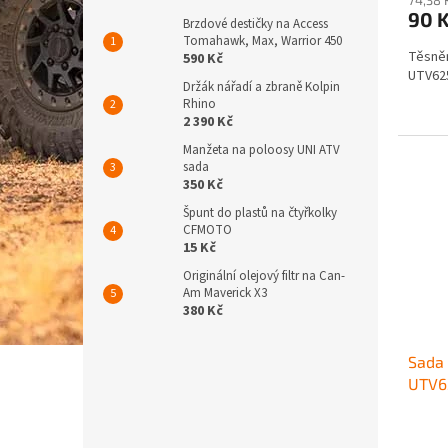
90 
Brzdové destičky na Access
Tomahawk, Max, Warrior 450
Těsně
590 Kč
UTV62
Držák nářadí a zbraně Kolpin
Rhino
2 390 Kč
Manžeta na poloosy UNI ATV
sada
350 Kč
Špunt do plastů na čtyřkolky
CFMOTO
15 Kč
Originální olejový filtr na Can-
Am Maverick X3
380 Kč
Sada
UTV6