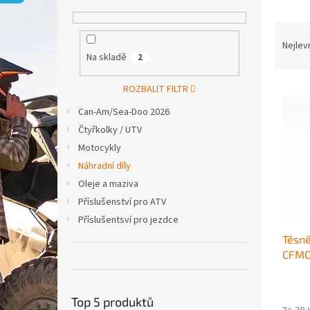
p
a
Ř
n
a
e
Nejlev
Na skladě
2
z
l
e
V
n
ROZBALIT FILTR
ý
í
Can-Am/Sea-Doo 2026
p
p
Čtyřkolky / UTV
i
r
Motocykly
s
o
p
d
Náhradní díly
r
u
Oleje a maziva
o
k
Příslušenství pro ATV
d
t
Příslušentsví pro jezdce
u
ů
Těsně
k
CFMO
t
ů
Top 5 produktů
74,38 