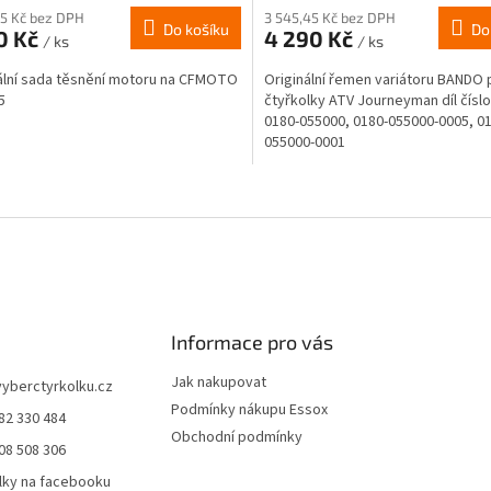
75 Kč bez DPH
3 545,45 Kč bez DPH
Do košíku
Do
0 Kč
4 290 Kč
/ ks
/ ks
ální sada těsnění motoru na CFMOTO
Originální řemen variátoru BANDO 
5
čtyřkolky ATV Journeyman díl číslo
0180-055000, 0180-055000-0005, 0
055000-0001
O
v
l
á
d
a
c
í
Informace pro vás
p
r
Jak nakupovat
vyberctyrkolku.cz
v
Podmínky nákupu Essox
82 330 484
k
Obchodní podmínky
y
08 508 306
v
lky na facebooku
ý