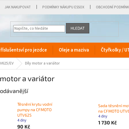
JAK NAKUPOVAT
PODMÍNKY NÁKUPU ESSOX
OBCHODNÍ PODMÍN
HLEDAT
říslušentsví pro jezdce
Oleje a maziva
Čtyřkolky / U
TV625/EV
Díly motor a variátor
 motor a variátor
odávanější
Těsnění krytu vodní
Sada těsnění mo
pumpy na CFMOTO
na CFMOTO UTV
UTV625
4 dny
4 dny
1 730 Kč
90 Kč