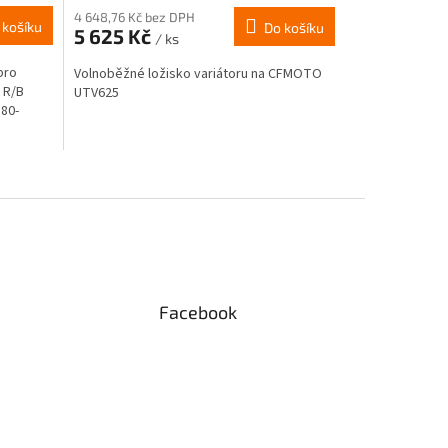
4 648,76 Kč bez DPH
 košíku
Do košíku
5 625 Kč
/ ks
pro
Volnoběžné ložisko variátoru na CFMOTO
 R/B
UTV625
180-
Facebook