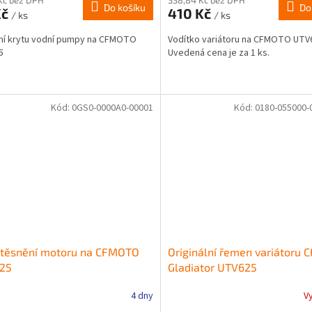
Do košíku
Do
Kč
410 Kč
/ ks
/ ks
ní krytu vodní pumpy na CFMOTO
Vodítko variátoru na CFMOTO UTV
5
Uvedená cena je za 1 ks.
Kód:
0GS0-0000A0-00001
Kód:
0180-055000-
 těsnění motoru na CFMOTO
Originální řemen variátoru
25
Gladiator UTV625
4 dny
V