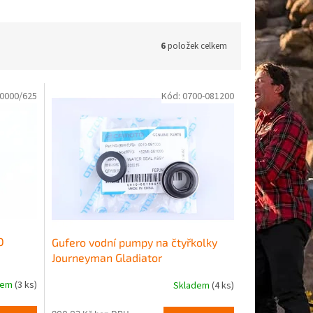
6
položek celkem
0000/625
Kód:
0700-081200
O
Gufero vodní pumpy na čtyřkolky
Journeyman Gladiator
dem
(3 ks)
Skladem
(4 ks)