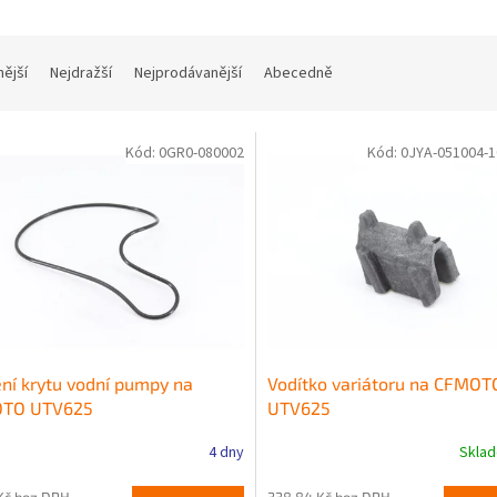
nější
Nejdražší
Nejprodávanější
Abecedně
Kód:
0GR0-080002
Kód:
0JYA-051004-1
ní krytu vodní pumpy na
Vodítko variátoru na CFMOT
TO UTV625
UTV625
4 dny
Skla
Kč bez DPH
338,84 Kč bez DPH