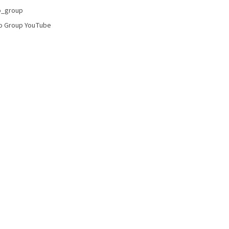
p
o_group
i
o Group YouTube
s
u