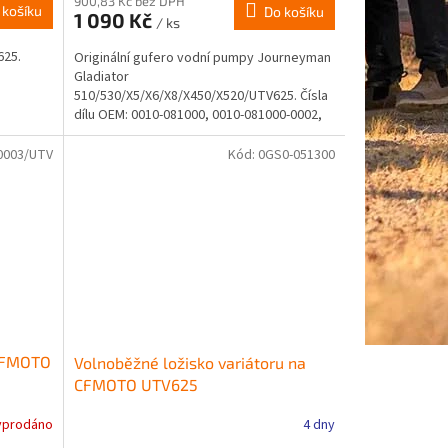
900,83 Kč bez DPH
 košíku
Do košíku
1 090 Kč
/ ks
625.
Originální gufero vodní pumpy Journeyman
Gladiator
510/530/X5/X6/X8/X450/X520/UTV625. Čísla
dílu OEM: 0010-081000, 0010-081000-0002,
0700-081200
0003/UTV
Kód:
0GS0-051300
 CFMOTO
Volnoběžné ložisko variátoru na
CFMOTO UTV625
yprodáno
4 dny