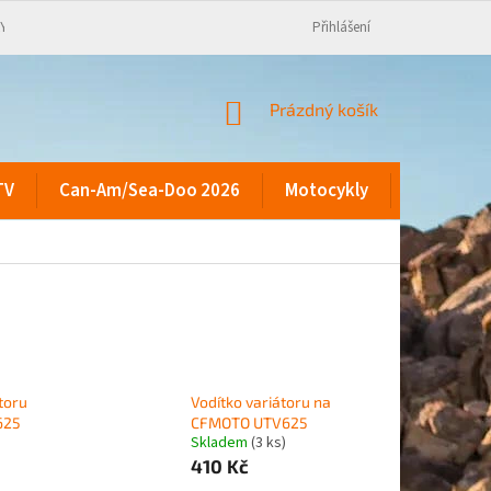
KY
Přihlášení
NÁKUPNÍ
Prázdný košík
KOŠÍK
TV
Can-Am/Sea-Doo 2026
Motocykly
Kontakty
toru
Vodítko variátoru na
625
CFMOTO UTV625
Skladem
(3 ks)
410 Kč