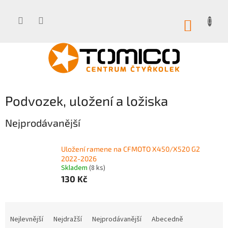
Přejít
na
obsah
NÁKUP
KOŠÍK
Podvozek, uložení a ložiska
Nejprodávanější
Uložení ramene na CFMOTO X450/X520 G2
2022-2026
Skladem
(8 ks)
130 Kč
Ř
a
Nejlevnější
Nejdražší
Nejprodávanější
Abecedně