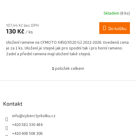
Skladem
(8 ks)
107,44 Kč bez DPH
Do košíku
130 Kč
/ ks
Uložení ramene na CFMOTO X450/X520 G2 2022-2026. Uvedená cena
je za 1 ks. Uložení je stejné jak pro spodní tak i pro horní rameno.
Zadní a přední ramena mají uložení také stejná.
1
položek celkem
O
v
l
Z
á
á
d
p
a
a
Kontakt
c
t
í
info
@
vyberctyrkolku.cz
í
p
r
+420 582 330 484
v
+420 608 508 306
k