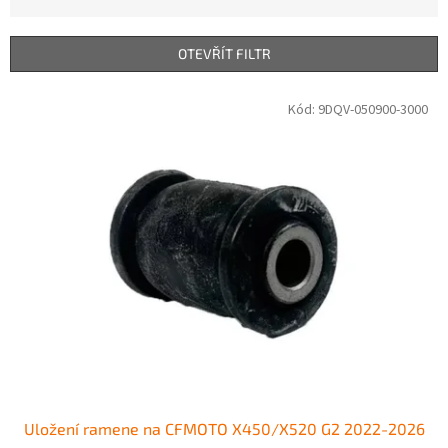
z
e
n
OTEVŘÍT FILTR
í
p
V
Kód:
9DQV-050900-3000
r
ý
o
p
d
i
u
s
k
p
t
r
ů
o
d
u
k
t
ů
Uložení ramene na CFMOTO X450/X520 G2 2022-2026