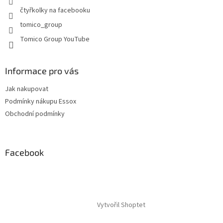
y
čtyřkolky na facebooku
v
tomico_group
ý
p
Tomico Group YouTube
i
s
u
Informace pro vás
Jak nakupovat
Podmínky nákupu Essox
Obchodní podmínky
Facebook
Vytvořil Shoptet