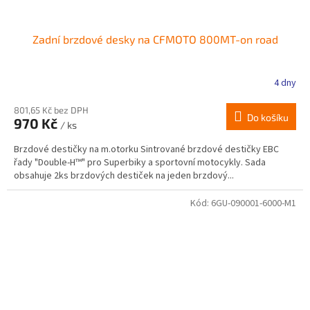
Zadní brzdové desky na CFMOTO 800MT-on road
4 dny
801,65 Kč bez DPH
Do košíku
970 Kč
/ ks
Brzdové destičky na m.otorku Sintrované brzdové destičky EBC
řady "Double-H™" pro Superbiky a sportovní motocykly. Sada
obsahuje 2ks brzdových destiček na jeden brzdový...
Kód:
6GU-090001-6000-M1