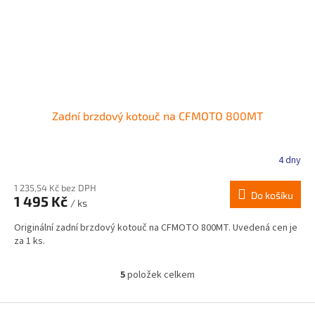
Zadní brzdový kotouč na CFMOTO 800MT
4 dny
1 235,54 Kč bez DPH
Do košíku
1 495 Kč
/ ks
Originální zadní brzdový kotouč na CFMOTO 800MT. Uvedená cen je
za 1 ks.
5
položek celkem
O
v
l
Z