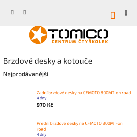
Přejít
na
obsah
NÁKUP
KOŠÍK
Brzdové desky a kotouče
Nejprodávanější
Zadní brzdové desky na CFMOTO 800MT-on road
4 dny
970 Kč
Přední brzdové desky na CFMOTO 800MT-on
road
4 dny