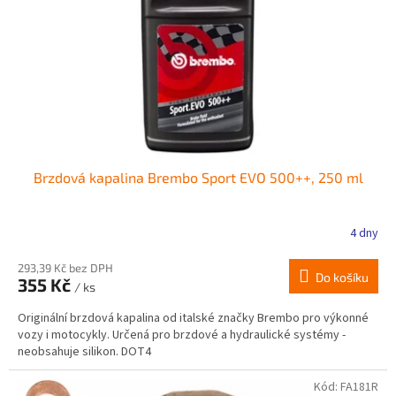
r
ů
o
d
u
k
t
ů
Brzdová kapalina Brembo Sport EVO 500++, 250 ml
4 dny
293,39 Kč bez DPH
Do košíku
355 Kč
/ ks
Originální brzdová kapalina od italské značky Brembo pro výkonné
vozy i motocykly. Určená pro brzdové a hydraulické systémy -
neobsahuje silikon. DOT4
Kód:
FA181R