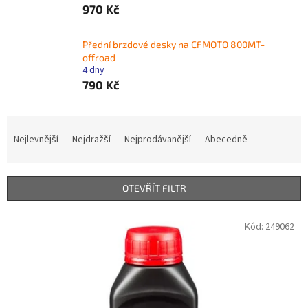
970 Kč
Přední brzdové desky na CFMOTO 800MT-
offroad
4 dny
790 Kč
Ř
a
Nejlevnější
Nejdražší
Nejprodávanější
Abecedně
z
e
n
OTEVŘÍT FILTR
í
p
V
Kód:
249062
r
ý
o
p
d
i
u
s
k
p
t