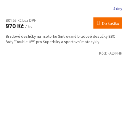
4 dny
801,65 Kč bez DPH
Do košíku
970 Kč
/ ks
Brzdové destičky na m.otorku Sintrované brzdové destičky EBC
řady "Double-H™" pro Superbiky a sportovní motocykly.
Kód:
FA244HH