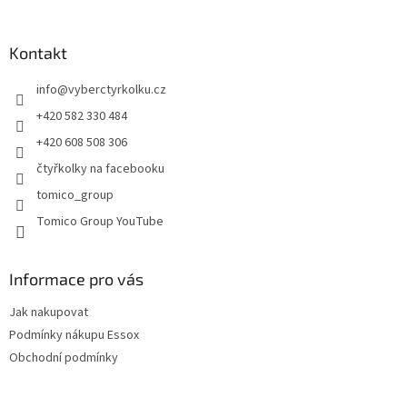
á
á
d
p
a
a
Kontakt
c
t
í
info
@
vyberctyrkolku.cz
í
p
r
+420 582 330 484
v
+420 608 508 306
k
y
čtyřkolky na facebooku
v
tomico_group
ý
p
Tomico Group YouTube
i
s
u
Informace pro vás
Jak nakupovat
Podmínky nákupu Essox
Obchodní podmínky