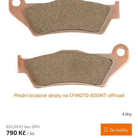
Přední brzdové desky na CFMOTO 800MT-offroad
4 dny
652,89 Kč bez DPH
Do košíku
790 Kč
/ ks