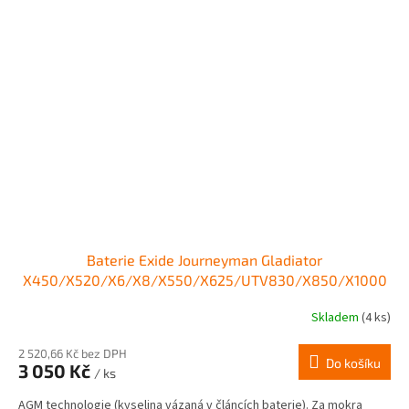
Baterie Exide Journeyman Gladiator
X450/X520/X6/X8/X550/X625/UTV830/X850/X1000
Skladem
(4 ks)
Průměrné
hodnocení
produktu
2 520,66 Kč bez DPH
Do košíku
3 050 Kč
je
/ ks
4,2
AGM technologie (kyselina vázaná v článcích baterie). Za mokra
z