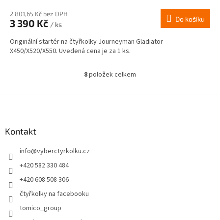
2 801,65 Kč bez DPH
Do košíku
3 390 Kč
/ ks
Originální startér na čtyřkolky Journeyman Gladiator
X450/X520/X550. Uvedená cena je za 1 ks.
8
položek celkem
O
v
l
Z
á
á
d
p
a
a
Kontakt
c
t
í
info
@
vyberctyrkolku.cz
í
p
r
+420 582 330 484
v
+420 608 508 306
k
y
čtyřkolky na facebooku
v
tomico_group
ý
p