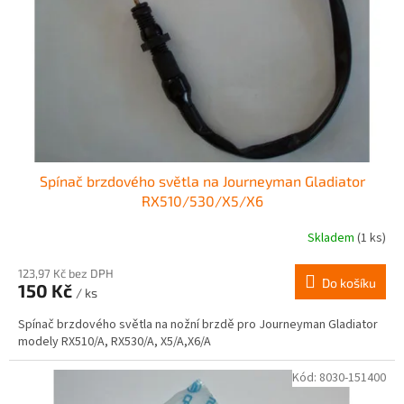
r
ů
o
d
u
k
t
ů
Spínač brzdového světla na Journeyman Gladiator
RX510/530/X5/X6
Skladem
(1 ks)
123,97 Kč bez DPH
Do košíku
150 Kč
/ ks
Spínač brzdového světla na nožní brzdě pro Journeyman Gladiator
modely RX510/A, RX530/A, X5/A,X6/A
Kód:
8030-151400