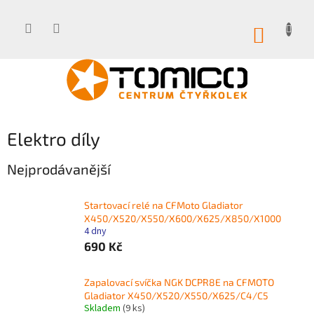
Přejít
na
obsah
NÁKUP
KOŠÍK
Elektro díly
Nejprodávanější
Startovací relé na CFMoto Gladiator
X450/X520/X550/X600/X625/X850/X1000
4 dny
690 Kč
Zapalovací svíčka NGK DCPR8E na CFMOTO
Gladiator X450/X520/X550/X625/C4/C5
Skladem
(9 ks)