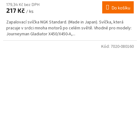
179,34 Kč bez DPH
Do košíku
217 Kč
/ ks
Zapalovací svíčka NGK Standard. (Made in Japan). Svíčka, která
pracuje v srdci mnoha motorů po celém světě. Vhodné pro modely:
Journeyman Gladiator X450/X450-A,...
Kód:
7020-080160