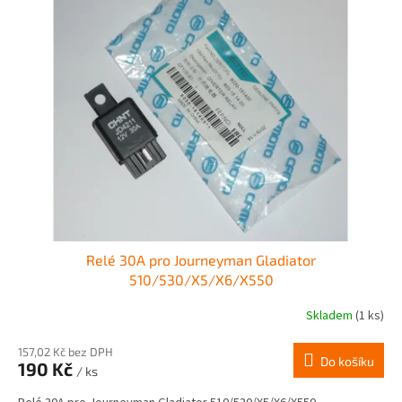
Relé 30A pro Journeyman Gladiator
510/530/X5/X6/X550
Skladem
(1 ks)
157,02 Kč bez DPH
Do košíku
190 Kč
/ ks