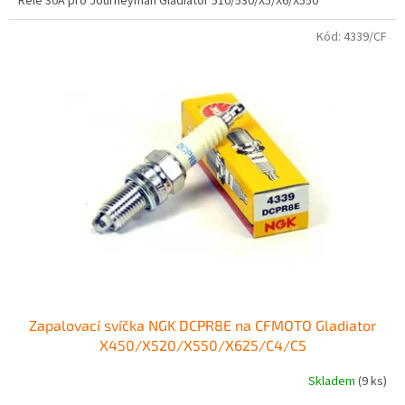
Relé 30A pro Journeyman Gladiator 510/530/X5/X6/X550
Kód:
4339/CF
Zapalovací svíčka NGK DCPR8E na CFMOTO Gladiator
X450/X520/X550/X625/C4/C5
Skladem
(9 ks)