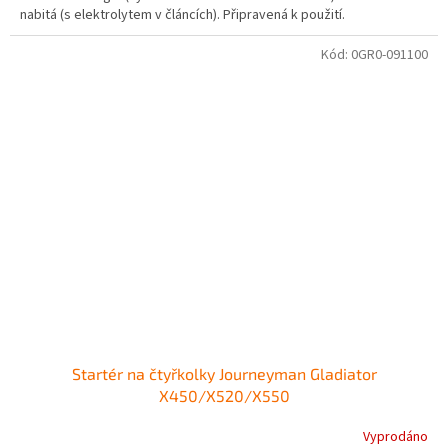
nabitá (s elektrolytem v článcích). Připravená k použití.
5
hvězdiček.
Kód:
0GR0-091100
Startér na čtyřkolky Journeyman Gladiator
X450/X520/X550
Vyprodáno