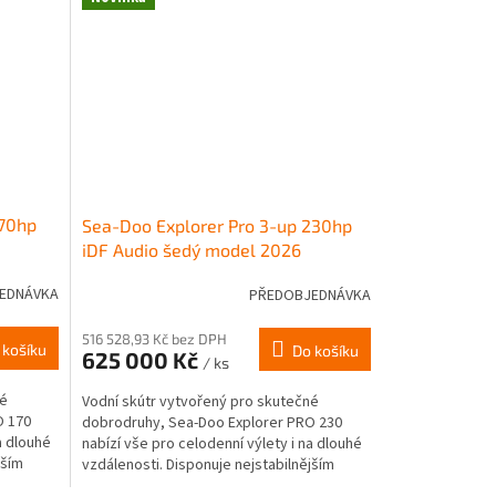
170hp
Sea-Doo Explorer Pro 3-up 230hp
iDF Audio šedý model 2026
EDNÁVKA
PŘEDOBJEDNÁVKA
516 528,93 Kč bez DPH
 košíku
Do košíku
625 000 Kč
/ ks
né
Vodní skútr vytvořený pro skutečné
O 170
dobrodruhy, Sea-Doo Explorer PRO 230
a dlouhé
nabízí vše pro celodenní výlety i na dlouhé
jším
vzdálenosti. Disponuje nejstabilnějším
trupem na trhu...