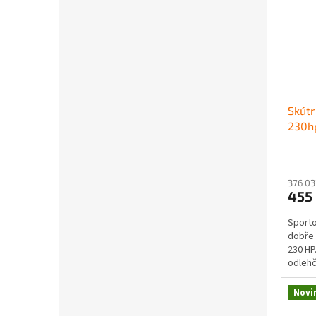
Skútr
230h
376 03
455
Sporto
dobře 
230 HP
odlehč
stabilit
Novi