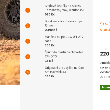
r
u
Brzdové destičky na Access
o
k
Tomahawk, Max, Warrior 450
d
t
590 Kč
u
ů
Držák nářadí a zbraně Kolpin
Sea-
k
Rhino
oran
t
2 390 Kč
ů
Manžeta na poloosy UNI ATV
sada
350 Kč
181 81
Špunt do plastů na čtyřkolky
220
CFMOTO
15 Kč
Zmode
série 
Originální olejový filtr na Can-
Am Maverick X3
dostan
380 Kč
za roz
techno
Novi