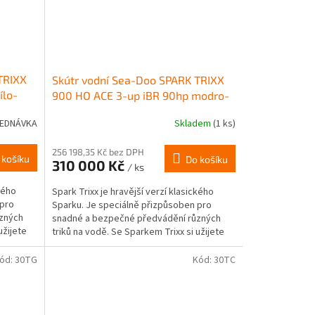
TRIXX
Skútr vodní Sea-Doo SPARK TRIXX
ílo-
900 HO ACE 3-up iBR 90hp modro-
oranžový 2026
EDNÁVKA
Skladem
(1 ks)
256 198,35 Kč bez DPH
 košíku
Do košíku
310 000 Kč
/ ks
kého
Spark Trixx je hravější verzí klasického
 pro
Sparku. Je speciálně přizpůsoben pro
zných
snadné a bezpečné předvádění různých
užijete
triků na vodě. Se Sparkem Trixx si užijete
spoustu zábavy a...
ód:
30TG
Kód:
30TC