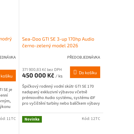
modrý
Sea-Doo GTI SE 3-up 170hp Audio
černo-zelený model 2026
EDNÁVKA
PŘEDOBJEDNÁVKA
371 900,83 Kč bez DPH
Do košíku
450 000 Kč
/ ks
 košíku
Špičkový rodinný vodní skútr GTI SE 170
I SE je
nadupaný exkluzivní výbavou včetně
denní
prémiového Audio systému, systému iDF
orným,
pro vyčištění turbíny nebo balíčkem výbavy
výkonu
SE, který zahrnuje...
ód:
11TC
Kód:
12TC
Novinka