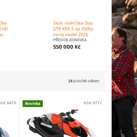
-Doo
Skútr vodní Sea-Doo
0 HO
GTR XRS 3-up 300hp
hp
černý model 2026
PŘEDOBJEDNÁVKA
550 000 Kč
24
položek celkem
ód:
64TD
Kód:
67TC
Novinka