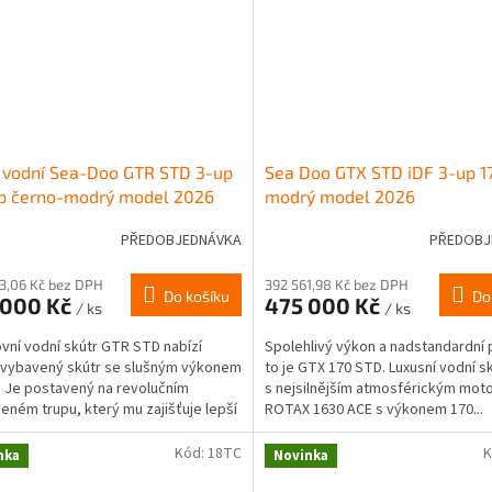
 vodní Sea-Doo GTR STD 3-up
Sea Doo GTX STD iDF 3-up 1
p černo-modrý model 2026
modrý model 2026
PŘEDOBJEDNÁVKA
PŘEDOBJ
3,06 Kč bez DPH
392 561,98 Kč bez DPH
Do košíku
Do
 000 Kč
475 000 Kč
/ ks
/ ks
vní vodní skútr GTR STD nabízí
Spolehlivý výkon a nadstandardní 
vybavený skútr se slušným výkonem
to je GTX 170 STD. Luxusní vodní s
. Je postavený na revolučním
s nejsilnějším atmosférickým mo
eném trupu, který mu zajišťuje lepší
ROTAX 1630 ACE s výkonem 170...
u, nižší...
Kód:
18TC
K
nka
Novinka