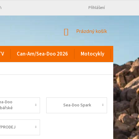
KY
Přihlášení
NÁKUPNÍ
Prázdný košík
KOŠÍK
TV
Can-Am/Sea-Doo 2026
Motocykly
Kontakty
ea-Doo
Sea-Doo Spark
ybářské
ÝPRODEJ