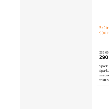
Skútr
900 
oran
239 66
290
Spark 
Sparku
snadné
triků 
spoust