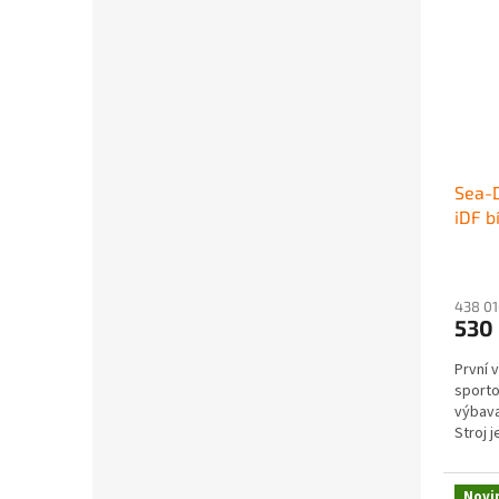
Sea-
iDF b
438 01
530
První 
sporto
výbava
Stroj 
na odst
Novi