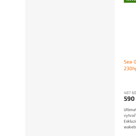
Sea-
230h
487 60
590
Ultima
vytvoř
Exkluz
wakebo
Stroj 