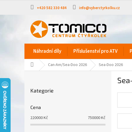
Přejít
na
+420 582 330 484
info@vyberctyrkolku.cz
obsah
Náhradní díly
Příslušenství pro ATV
P
Domů
Can-Am/Sea-Doo 2026
Sea-Doo 2026
P
Sea
o
Přeskočit
s
Kategorie
kategorie
t
r
a
Cena
n
220000
Kč
750000
Kč
n
í