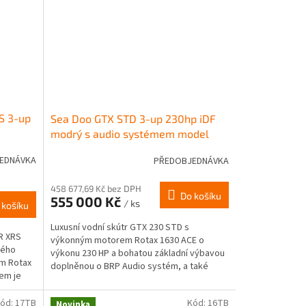
S 3-up
Sea Doo GTX STD 3-up 230hp iDF
modrý s audio systémem model
2026
EDNÁVKA
PŘEDOBJEDNÁVKA
458 677,69 Kč bez DPH
Do košíku
555 000 Kč
/ ks
 košíku
Luxusní vodní skútr GTX 230 STD s
R XRS
výkonným motorem Rotax 1630 ACE o
ného
výkonu 230 HP a bohatou základní výbavou
em Rotax
doplněnou o BRP Audio systém, a také
em je
barevný 7,8" široký LCD...
ód:
17TB
Kód:
16TB
Novinka