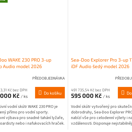
Doo WAKE 230 PRO 3-up
Sea-Doo Explorer Pro 3-up 
p Audio model 2026
iDF Audio šedý model 2026
PŘEDOBJEDNÁVKA
PŘEDOBJ
3,31 Kč bez DPH
491 735,54 Kč bez DPH
Do košíku
Do
 000 Kč
595 000 Kč
/ ks
/ ks
tivní vodní skútr WAKE 230 PRO je
Vodní skútr vytvořený pro skuteč
ený přímo pro vodní sporty.
dobrodruhy, Sea-Doo Explorer PR
ivní výbava pro snadné tahání lyžaře,
nabízí vše pro celodenní výlety i n
ardisty nebo i nafukovacích hraček.
vzdálenosti. Disponuje nejstabilně
vybavený...
trupem na trhu...