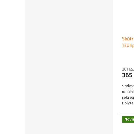
Skútr
130hp
301 65
365
Stylov
ideáln
rekrea
Polyte
předví
Novi