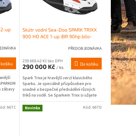
 2-up
Skútr vodní Sea-Doo SPARK TRIXX
900 HO ACE 1-up iBR 90hp bílo-
červený model 2026
EDNÁVKA
PŘEDOBJEDNÁVKA
239 669,42 Kč bez DPH
 košíku
Do košíku
290 000 Kč
/ ks
anější
Spark Trixx je hravější verzí klasického
e SPARKEM
Sparku. Je speciálně přizpůsoben pro
m zábavy
snadné a bezpečné předvádění různých
triků na vodě. Se Sparkem Trixx si užijete
spoustu zábavy a...
ód:
66TC
Kód:
66TD
Novinka