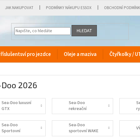
JAK NAKUPOVAT
PODMÍNKY NÁKUPU ESSOX
OBCHODNÍ PODMÍN
HLEDAT
říslušentsví pro jezdce
Oleje a maziva
Čtyřkolky / U
-Doo 2026
Sea-Doo luxusní
Sea-Doo
S
GTX
rekreační
r
GTS/GTI
Sea-Doo
Sea-Doo
V
Sportovní
sportovní WAKE
RXP/RXT/GTR