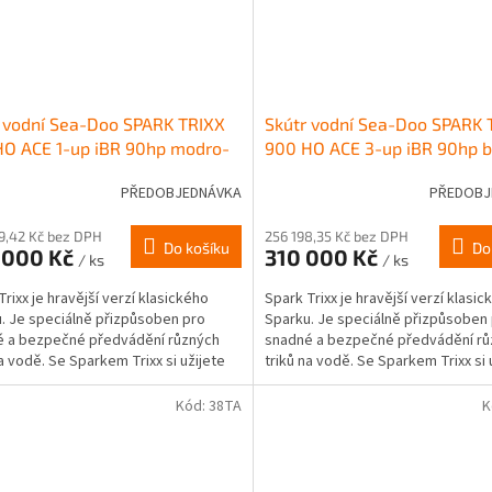
 vodní Sea-Doo SPARK TRIXX
Skútr vodní Sea-Doo SPARK 
HO ACE 1-up iBR 90hp modro-
900 HO ACE 3-up iBR 90hp b
žový model 2026
červený model 2026
PŘEDOBJEDNÁVKA
PŘEDOBJ
9,42 Kč bez DPH
256 198,35 Kč bez DPH
Do košíku
Do
 000 Kč
310 000 Kč
/ ks
/ ks
Trixx je hravější verzí klasického
Spark Trixx je hravější verzí klasic
. Je speciálně přizpůsoben pro
Sparku. Je speciálně přizpůsoben
 a bezpečné předvádění různých
snadné a bezpečné předvádění rů
na vodě. Se Sparkem Trixx si užijete
triků na vodě. Se Sparkem Trixx si 
u zábavy a...
spoustu zábavy a...
Kód:
38TA
K