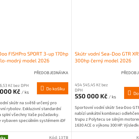
Doo FISHPro SPORT 3-up 170hp
Skútr vodní Sea-Doo GTR XR
ílo-modrý model 2026
300hp černý model 2026
PŘEDOBJEDNÁVKA
PŘEDOBJ
454 545,45 Kč bez
6,53 Kč bez DPH
Do košíku
 000 Kč
DPH
/ ks
Do
550 000 Kč
/ ks
vodní skútr na světě určený pro
Sportovní vodní skútr Sea-Doo GT
vní rybolov. Exkluzivní standardní
nabízí unikátní kombinaci odlehče
 splní všechny Vaše požadavky.
trupu z Polytecu se silným motor
je vybaven speciálním systémem iDF
1630 ACE o výkonu 300 HP. Výsledk
ranění...
úžasně dynamický a...
Kód:
13TB
K
nka