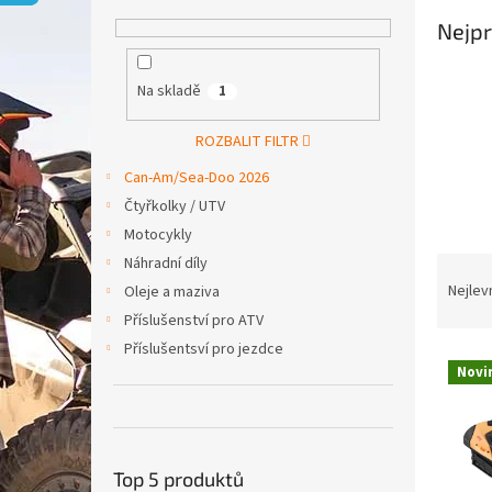
p
a
Nejpr
n
e
Na skladě
1
l
ROZBALIT FILTR
Can-Am/Sea-Doo 2026
Čtyřkolky / UTV
Motocykly
Ř
Náhradní díly
a
Nejlev
Oleje a maziva
z
Příslušenství pro ATV
e
Příslušentsví pro jezdce
V
n
Novi
ý
í
p
p
i
r
s
o
Top 5 produktů
p
d