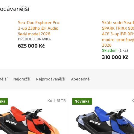
odávanější
Sea-Doo Explorer Pro
Skútr vodní Sea
3-up 230hp iDF Audio
SPARK TRIXX 90
šedý model 2026
ACE 3-up iBR 90
PŘEDOBJEDNÁVKA
modro-oranžový
625 000 Kč
2026
Skladem
(1 ks)
310 000 Kč
nější
Nejdražší
Nejprodávanější
Abecedně
Kód:
61TB
K
nka
Novinka