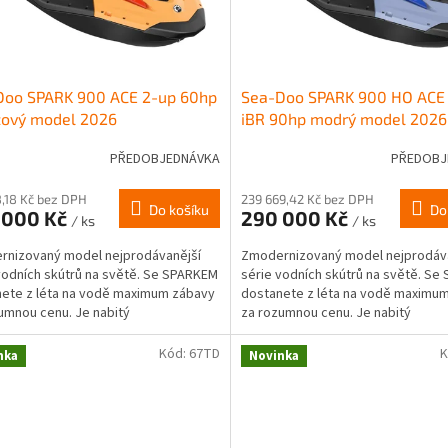
Doo SPARK 900 ACE 2-up 60hp
Sea-Doo SPARK 900 HO ACE
žový model 2026
iBR 90hp modrý model 2026
PŘEDOBJEDNÁVKA
PŘEDOBJ
8,18 Kč bez DPH
239 669,42 Kč bez DPH
Do košíku
Do
 000 Kč
290 000 Kč
/ ks
/ ks
rnizovaný model nejprodávanější
Zmodernizovaný model nejprodáv
vodních skútrů na světě. Se SPARKEM
série vodních skútrů na světě. S
ete z léta na vodě maximum zábavy
dostanete z léta na vodě maximu
umnou cenu. Je nabitý
za rozumnou cenu. Je nabitý
logickými inovacemi,...
technologickými inovacemi,...
Kód:
67TD
K
nka
Novinka