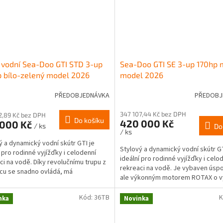
 vodní Sea-Doo GTI STD 3-up
Sea-Doo GTI SE 3-up 170hp 
 bílo-zelený model 2026
model 2026
PŘEDOBJEDNÁVKA
PŘEDOBJ
347 107,44 Kč bez DPH
2,89 Kč bez DPH
Do košíku
420 000 Kč
 000 Kč
/ ks
Do
/ ks
ý a dynamický vodní skútr GTI je
Stylový a dynamický vodní skútr GT
í pro rodinné vyjížďky i celodenní
ideální pro rodinné vyjížďky i celo
ci na vodě. Díky revolučnímu trupu z
rekreaci na vodě. Je vybaven úsp
cu se snadno ovládá, má
ale výkonným motorem ROTAX o 
datelné chování a...
170 HP, a také...
Kód:
36TB
K
nka
Novinka