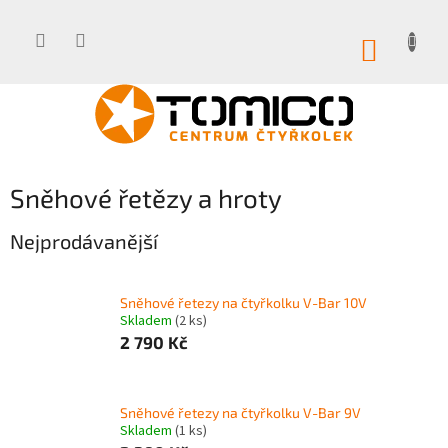
Přejít
na
obsah
NÁKUP
KOŠÍK
Sněhové řetězy a hroty
Nejprodávanější
Sněhové řetezy na čtyřkolku V-Bar 10V
Skladem
(2 ks)
2 790 Kč
Sněhové řetezy na čtyřkolku V-Bar 9V
Skladem
(1 ks)