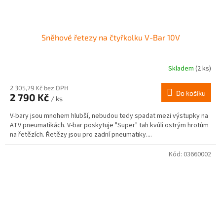
Sněhové řetezy na čtyřkolku V-Bar 10V
Skladem
(2 ks)
2 305,79 Kč bez DPH
Do košíku
2 790 Kč
/ ks
V-bary jsou mnohem hlubší, nebudou tedy spadat mezi výstupky na
ATV pneumatikách. V-bar poskytuje "Super" tah kvůli ostrým hrotům
na řetězích. Řetězy jsou pro zadní pneumatiky....
Kód:
03660002