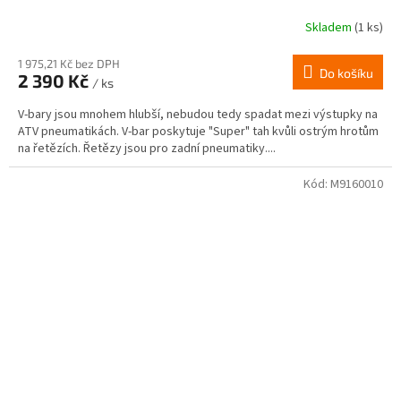
Skladem
(1 ks)
1 975,21 Kč bez DPH
Do košíku
2 390 Kč
/ ks
V-bary jsou mnohem hlubší, nebudou tedy spadat mezi výstupky na
ATV pneumatikách. V-bar poskytuje "Super" tah kvůli ostrým hrotům
na řetězích. Řetězy jsou pro zadní pneumatiky....
Kód:
M9160010