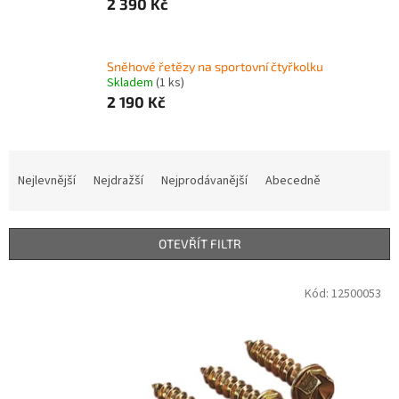
2 390 Kč
Sněhové řetězy na sportovní čtyřkolku
Skladem
(1 ks)
2 190 Kč
Ř
a
Nejlevnější
Nejdražší
Nejprodávanější
Abecedně
z
e
n
OTEVŘÍT FILTR
í
p
V
Kód:
12500053
r
ý
o
p
d
i
u
s
k
p
t