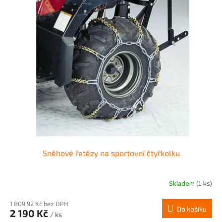
Sněhové řetězy na sportovní čtyřkolku
Skladem
(1 ks)
1 809,92 Kč bez DPH
Do košíku
2 190 Kč
/ ks