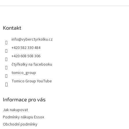
v
l
Z
á
á
d
p
a
a
Kontakt
c
t
í
info
@
vyberctyrkolku.cz
í
p
r
+420 582 330 484
v
+420 608 508 306
k
y
čtyřkolky na facebooku
v
tomico_group
ý
p
Tomico Group YouTube
i
s
u
Informace pro vás
Jak nakupovat
Podmínky nákupu Essox
Obchodní podmínky