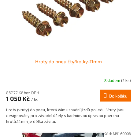
r
ů
o
d
u
k
t
ů
Hroty do pneu čtyřkolky-11mm
Skladem
(2 ks)
867,77 Kč bez DPH
Do košíku
1 050 Kč
/ ks
Hroty (vruty) do pneu, která Vám usnadní jízdů po ledu. Vruty jsou
designovány pro závodní účely s kadmiovou úpravou povrchu
hrotů.11mm je délka závitu.
Kód:
M9160008