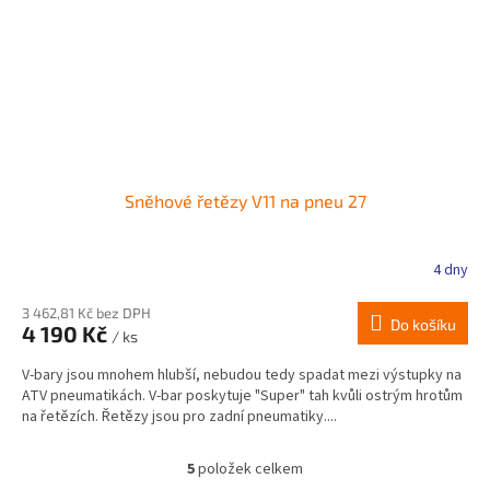
Sněhové řetězy V11 na pneu 27
4 dny
3 462,81 Kč bez DPH
Do košíku
4 190 Kč
/ ks
V-bary jsou mnohem hlubší, nebudou tedy spadat mezi výstupky na
ATV pneumatikách. V-bar poskytuje "Super" tah kvůli ostrým hrotům
na řetězích. Řetězy jsou pro zadní pneumatiky....
5
položek celkem
O