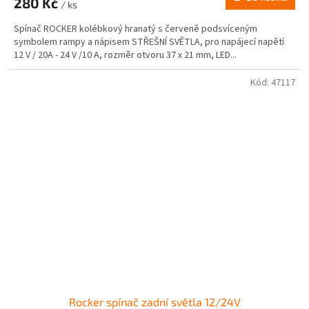
280 Kč
/ ks
Spínač ROCKER kolébkový hranatý s červeně podsvíceným
symbolem rampy a nápisem STŘEŠNÍ SVĚTLA, pro napájecí napětí
12 V / 20A - 24 V /10 A, rozměr otvoru 37 x 21 mm, LED...
Kód:
47117
Rocker spínač zadní světla 12/24V