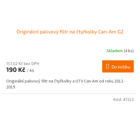
Originální palivový filtr na čtyřkolky Can-Am G2
Skladem
(4 ks)
Průměrné
hodnocení
produktu
157,02 Kč bez DPH
Do košíku
190 Kč
je
/ ks
2,5
Originální palivový filtr na čtyřkolky a UTV Can-Am od roku 2012 -
z
2019
5
hvězdiček.
Kód:
47213