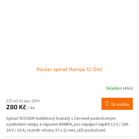
Rocker spínač Rampa 12/24V
Skladem
(4 ks)
231,40 Kč bez DPH
Do košíku
280 Kč
/ ks
Spínač ROCKER kolébkový hranatý s červeně podsvíceným
symbolem rampy a nápisem RAMPA, pro napájecí napětí 12 V / 20A -
24 V / 10 A, rozměr otvoru 37 x 21 mm, LED podsvícení.