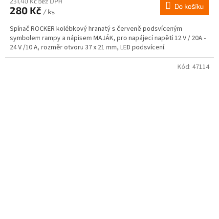
231,40 Kč bez DPH
Do košíku
280 Kč
/ ks
Spínač ROCKER kolébkový hranatý s červeně podsvíceným
symbolem rampy a nápisem MAJÁK, pro napájecí napětí 12 V / 20A -
24 V /10 A, rozměr otvoru 37 x 21 mm, LED podsvícení.
Kód:
47114