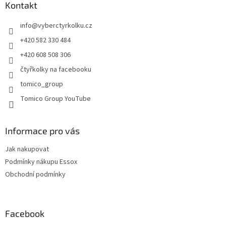
p
a
Kontakt
r
t
v
info
@
vyberctyrkolku.cz
í
k
y
+420 582 330 484
v
+420 608 508 306
ý
p
čtyřkolky na facebooku
i
tomico_group
s
u
Tomico Group YouTube
Informace pro vás
Jak nakupovat
Podmínky nákupu Essox
Obchodní podmínky
Facebook