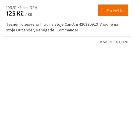
103,31 Kč bez DPH
Do košíku
125 Kč
/ ks
Těsnění olejového filtru na stoje Can-Am 420230920. Vhodné na
stoje Outlander, Renegade, Commander
Kód:
705403020