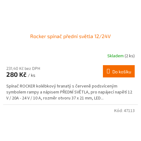
Rocker spínač přední světla 12/24V
Skladem
(2 ks)
231,40 Kč bez DPH
Do košíku
280 Kč
/ ks
Spínač ROCKER kolébkový hranatý s červeně podsvíceným
symbolem rampy a nápisem PŘEDNÍ SVĚTLA, pro napájecí napětí 12
V / 20A - 24 V / 10 A, rozměr otvoru 37 x 21 mm, LED...
Kód:
47113