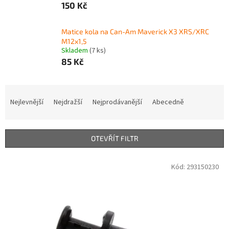
150 Kč
Matice kola na Can-Am Maverick X3 XRS/XRC
M12x1,5
Skladem
(7 ks)
85 Kč
Ř
a
Nejlevnější
Nejdražší
Nejprodávanější
Abecedně
z
e
n
OTEVŘÍT FILTR
í
p
V
Kód:
293150230
r
ý
o
p
d
i
u
s
k
p
t