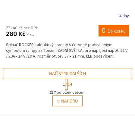
4 dny
231,40 Kč bez DPH
Do košíku
280 Kč
/ ks
Spínač ROCKER kolébkový hranatý s červeně podsvíceným
symbolem rampy a nápisem ZADNÍ SVĚTLA, pro napájecí napětí 12 V
/ 20A - 24 V /10 A, rozměr otvoru 37 x 21 mm, LED podsvícení.
NAČÍST 18 DALŠÍCH
S
1
14
t
O
r
237
položek celkem
v
á
l
NAHORU
n
á
k
d
o
v
Z
a
á
c
á
n
í
p
í