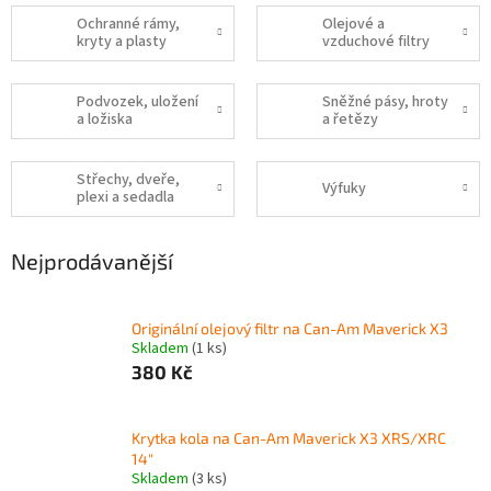
Ochranné rámy,
Olejové a
kryty a plasty
vzduchové filtry
Podvozek, uložení
Sněžné pásy, hroty
a ložiska
a řetězy
Střechy, dveře,
Výfuky
plexi a sedadla
Nejprodávanější
Originální olejový filtr na Can-Am Maverick X3
Skladem
(1 ks)
380 Kč
Krytka kola na Can-Am Maverick X3 XRS/XRC
14"
Skladem
(3 ks)