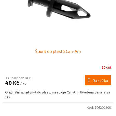
r
ů
o
d
u
k
t
ů
Špunt do plastů Can-Am
10 dní
33,06 Kč bez DPH
Do košíku
40 Kč
/ ks
Originální špunt /nýt do plastu na stroje Can-Am. Uvedená cena je za
1ks.
Kód:
706202300