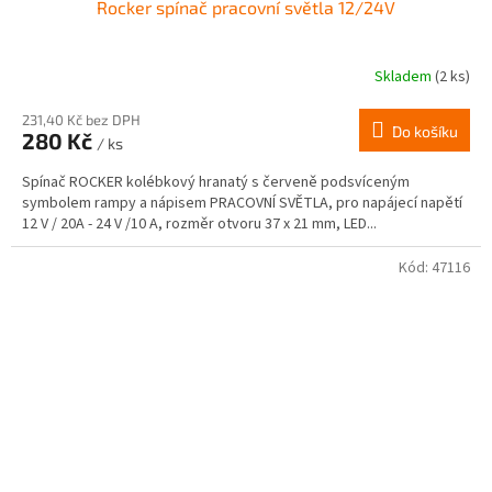
Rocker spínač pracovní světla 12/24V
Skladem
(2 ks)
231,40 Kč bez DPH
Do košíku
280 Kč
/ ks
Spínač ROCKER kolébkový hranatý s červeně podsvíceným
symbolem rampy a nápisem PRACOVNÍ SVĚTLA, pro napájecí napětí
12 V / 20A - 24 V /10 A, rozměr otvoru 37 x 21 mm, LED...
Kód:
47116