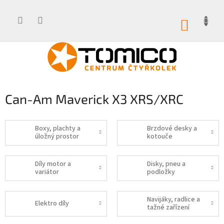
Přejít
na
obsah
NÁKUP
KOŠÍK
Can-Am Maverick X3 XRS/XRC
Boxy, plachty a
Brzdové desky a
úložný prostor
kotouče
Díly motor a
Disky, pneu a
variátor
podložky
Navijáky, radlice a
Elektro díly
tažné zařízení