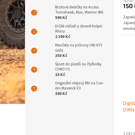
150
Brzdové destičky na Access
Tomahawk, Max, Warrior 450
Zapalo
590 Kč
Japan)
Držák nářadí a zbraně Kolpin
mnoha
Rhino
2 390 Kč
Manžeta na poloosy UNI ATV
sada
350 Kč
Špunt do plastů na čtyřkolky
CFMOTO
15 Kč
Originální olejový filtr na Can-
Am Maverick X3
380 Kč
Digit
01RN-
3 297,