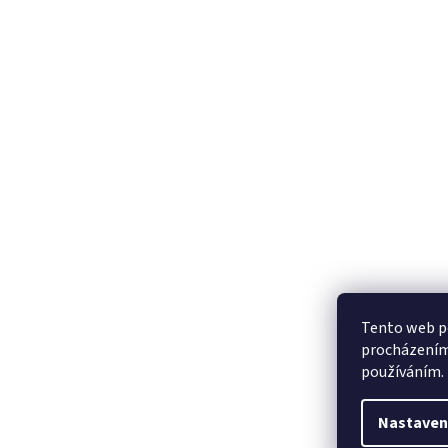
Tento web po
procházením 
používáním.
Nastaven