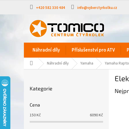
Přejít
na
+420 582 330 484
info@vyberctyrkolku.cz
obsah
Náhradní díly
Příslušenství pro ATV
P
Domů
Náhradní díly
Yamaha
Yamaha Rapto
P
Elek
o
Přeskočit
s
Kategorie
kategorie
Nejpr
t
r
a
Cena
n
150
Kč
6090
Kč
n
í