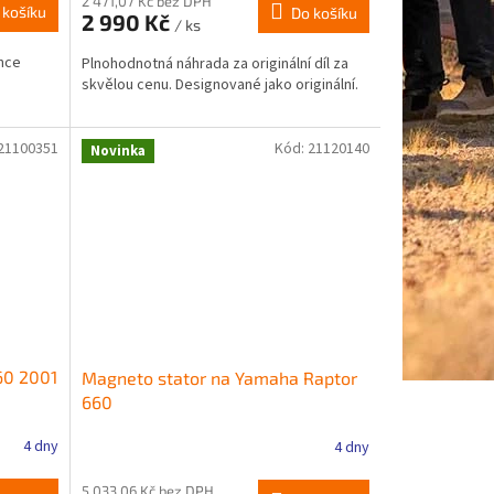
2 471,07 Kč bez DPH
 košíku
Do košíku
2 990 Kč
/ ks
nce
Plnohodnotná náhrada za originální díl za
skvělou cenu. Designované jako originální.
21100351
Kód:
21120140
Novinka
60 2001
Magneto stator na Yamaha Raptor
660
4 dny
4 dny
5 033,06 Kč bez DPH