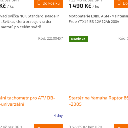
Do košíku
Do
 Kč
1 490 Kč
/ ks
/ ks
vací svíčka NGK Standard. (Made in
Motobaterie EXIDE AGM - Maintena
 . Svíčka, která pracuje v srdci
Free YTX14-BS 12V 12Ah 200A
 motorů po celém světě.
Kód:
22100457
Kód:
Novinka
ální tachometr pro ATV DB-
Startér na Yamaha Raptor 6
univerzální
-2005
4 dny
52 Kč bez DPH
3 677,69 Kč bez DPH