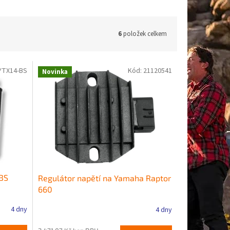
6
položek celkem
YTX14-BS
Kód:
21120541
Novinka
-BS
Regulátor napětí na Yamaha Raptor
660
4 dny
4 dny