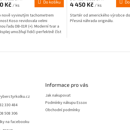
Do košíku
Do
90 Kč
4 450 Kč
/ ks
/ ks
o nově vyvinutým tachometrem
Startér od amerického výrobce do
nost Koso revidovala velmi
Přesná náhrada originálu.
ou řadu DB-01R (+). Moderní tvar a
isplej umožňují řidiči perfektně číst
y informace....
O
v
l
á
d
a
c
í
Informace pro vás
p
r
Jak nakupovat
vyberctyrkolku.cz
v
Podmínky nákupu Essox
82 330 484
k
Obchodní podmínky
y
08 508 306
v
lky na facebooku
ý
p