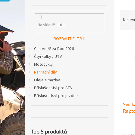
p
a
Ř
n
a
e
Nejlev
Na skladě
0
z
l
e
V
n
ROZBALIT FILTR
ý
í
Can-Am/Sea-Doo 2026
p
p
Čtyřkolky / UTV
i
r
Motocykly
s
o
p
d
Náhradní díly
r
u
Oleje a maziva
o
k
Příslušenství pro ATV
d
t
Příslušentsví pro jezdce
u
ů
Svíč
k
Rapt
t
ů
Top 5 produktů
123,97