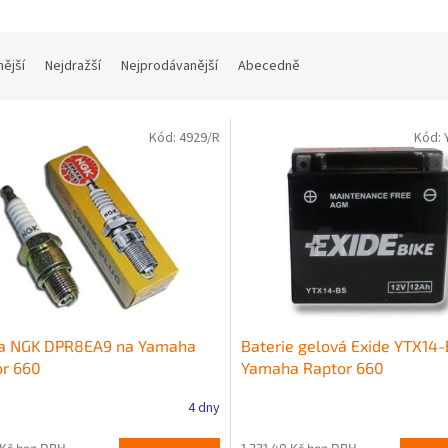
nější
Nejdražší
Nejprodávanější
Abecedně
Kód:
4929/R
Kód:
ka NGK DPR8EA9 na Yamaha
Baterie gelová Exide YTX14
or 660
Yamaha Raptor 660
4 dny
 Kč bez DPH
1 231,40 Kč bez DPH