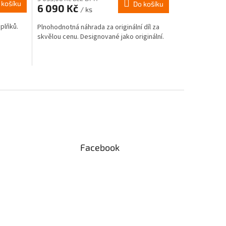
 košíku
Do košíku
6 090 Kč
/ ks
plňků.
Plnohodnotná náhrada za originální díl za
skvělou cenu. Designované jako originální.
Facebook