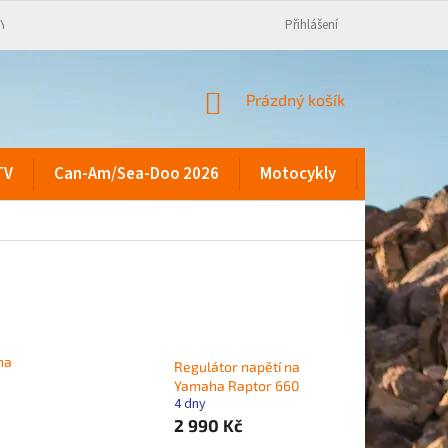
KY
Přihlášení
NÁKUPNÍ
Prázdný košík
KOŠÍK
TV
Can-Am/Sea-Doo 2026
Motocykly
Kontakty
ha
Regulátor napětí na
Yamaha Raptor 660
4 dny
2 990 Kč