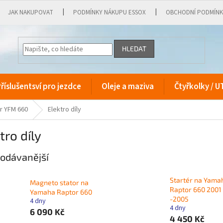
JAK NAKUPOVAT
PODMÍNKY NÁKUPU ESSOX
OBCHODNÍ PODMÍN
HLEDAT
říslušentsví pro jezdce
Oleje a maziva
Čtyřkolky / U
r YFM 660
Elektro díly
tro díly
odávanější
Startér na Yama
Magneto stator na
Raptor 660 2001
Yamaha Raptor 660
-2005
4 dny
4 dny
6 090 Kč
4 450 Kč