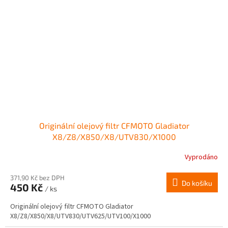
Originální olejový filtr CFMOTO Gladiator
X8/Z8/X850/X8/UTV830/X1000
Vyprodáno
Průměrné
hodnocení
produktu
371,90 Kč bez DPH
Do košíku
450 Kč
je
/ ks
3,0
Originální olejový filtr CFMOTO Gladiator
z
X8/Z8/X850/X8/UTV830/UTV625/UTV100/X1000
5
hvězdiček.