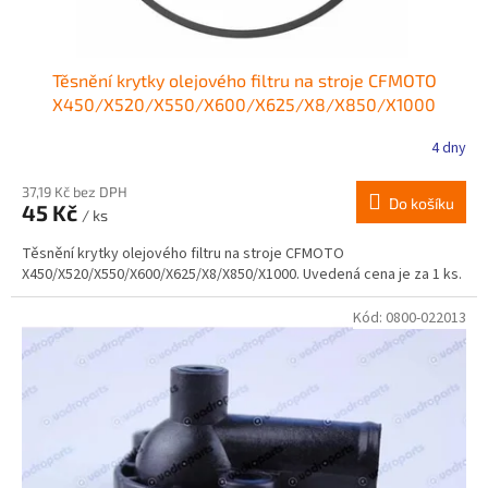
Těsnění krytky olejového filtru na stroje CFMOTO
X450/X520/X550/X600/X625/X8/X850/X1000
4 dny
37,19 Kč bez DPH
Do košíku
45 Kč
/ ks
Těsnění krytky olejového filtru na stroje CFMOTO
X450/X520/X550/X600/X625/X8/X850/X1000. Uvedená cena je za 1 ks.
Kód:
0800-022013