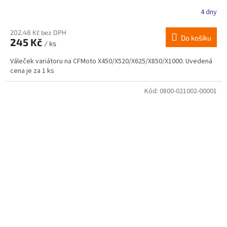
4 dny
202,48 Kč bez DPH
Do košíku
245 Kč
/ ks
Váleček variátoru na CFMoto X450/X520/X625/X850/X1000. Uvedená
cena je za 1 ks
Kód:
0800-021002-00001