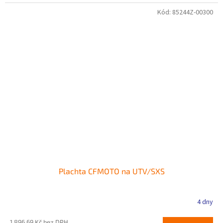
Kód:
85244Z-00300
Plachta CFMOTO na UTV/SXS
4 dny
1 896,69 Kč bez DPH