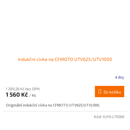
Indukční cívka na CFMOTO UTV625/UTV1000
4 dny
1 289,26 Kč bez DPH
Do košíku
1 560 Kč
/ ks
Originální indukční cívka na CFMOTO UTV625/UTV1000.
Kód:
0JY0-175000