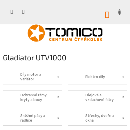
Přejít
na
obsah
NÁKUP
KOŠÍK
Gladiator UTV1000
Díly motor a
Elektro díly
variátor
Ochranné rámy,
Olejová a
kryty a boxy
vzduchové filtry
Sněžné pásy a
Střechy, dveře a
radlice
okna