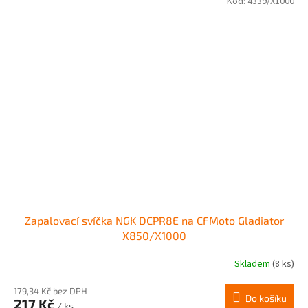
Kód:
4339/X1000
Zapalovací svíčka NGK DCPR8E na CFMoto Gladiator
X850/X1000
Skladem
(8 ks)
179,34 Kč bez DPH
Do košíku
217 Kč
/ ks