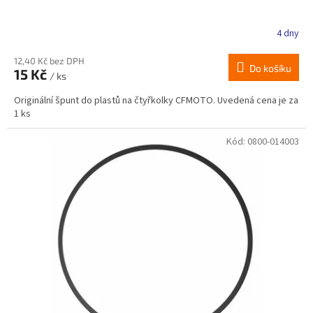
4 dny
12,40 Kč bez DPH
Do košíku
15 Kč
/ ks
Originální špunt do plastů na čtyřkolky CFMOTO. Uvedená cena je za
1 ks
Kód:
0800-014003