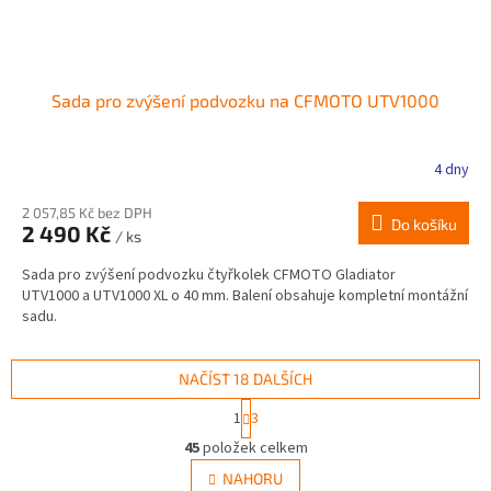
Sada pro zvýšení podvozku na CFMOTO UTV1000
4 dny
2 057,85 Kč bez DPH
Do košíku
2 490 Kč
/ ks
Sada pro zvýšení podvozku čtyřkolek CFMOTO Gladiator
UTV1000 a UTV1000 XL o 40 mm. Balení obsahuje kompletní montážní
sadu.
NAČÍST 18 DALŠÍCH
S
1
3
t
O
r
45
položek celkem
v
á
l
NAHORU
n