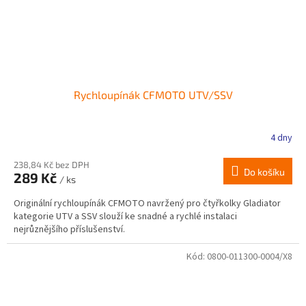
Rychloupínák CFMOTO UTV/SSV
4 dny
238,84 Kč bez DPH
Do košíku
289 Kč
/ ks
Originální rychloupínák CFMOTO navržený pro čtyřkolky Gladiator
kategorie UTV a SSV slouží ke snadné a rychlé instalaci
nejrůznějšího příslušenství.
Kód:
0800-011300-0004/X8