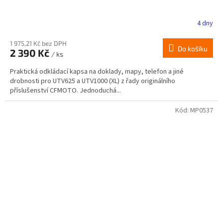
4 dny
1 975,21 Kč bez DPH
Do košíku
2 390 Kč
/ ks
Praktická odkládací kapsa na doklady, mapy, telefon a jiné
drobnosti pro UTV625 a UTV1000 (XL) z řady originálního
příslušenství CFMOTO. Jednoduchá...
Kód:
MP0537