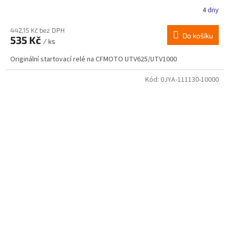
4 dny
442,15 Kč bez DPH
Do košíku
535 Kč
/ ks
Originální startovací relé na CFMOTO UTV625/UTV1000
Kód:
0JYA-111130-10000