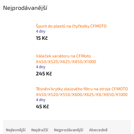
Nejprodávanější
Špunt do plastů na čtyřkolky CFMOTO
4 dny
15 Kč
Váleček variátoru na CFMoto
X450/X520/X625/X850/X1000
4 dny
245 Kč
Těsnění krytky olejového filtru na stroje CFMOTO
X450/X520/X550/X600/X625/X8/X850/X1000
4 dny
45 Kč
Ř
a
Nejlevnější
Nejdražší
Nejprodávanější
Abecedně