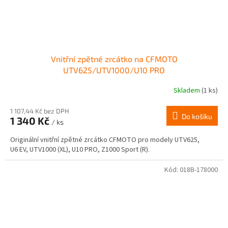
Vnitřní zpětné zrcátko na CFMOTO
UTV625/UTV1000/U10 PRO
Skladem
(1 ks)
1 107,44 Kč bez DPH
Do košíku
1 340 Kč
/ ks
Originální vnitřní zpětné zrcátko CFMOTO pro modely UTV625,
U6 EV, UTV1000 (XL), U10 PRO, Z1000 Sport (R).
Kód:
018B-178000