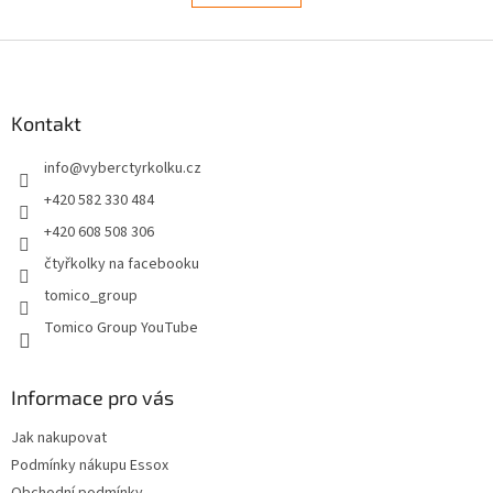
á
k
d
o
v
Z
a
á
c
á
n
í
p
í
p
a
Kontakt
r
t
v
info
@
vyberctyrkolku.cz
í
k
y
+420 582 330 484
v
+420 608 508 306
ý
p
čtyřkolky na facebooku
i
tomico_group
s
u
Tomico Group YouTube
Informace pro vás
Jak nakupovat
Podmínky nákupu Essox