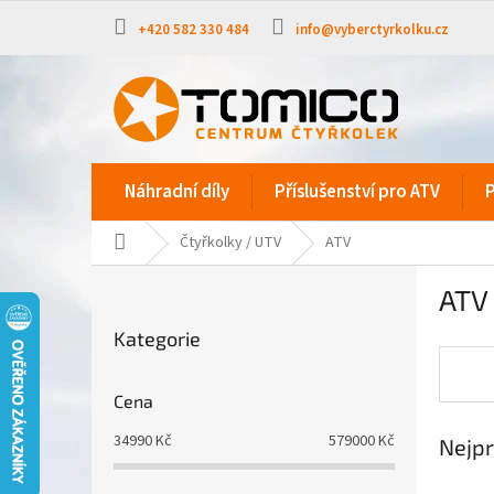
Přejít
na
+420 582 330 484
info@vyberctyrkolku.cz
obsah
Náhradní díly
Příslušenství pro ATV
P
Domů
Čtyřkolky / UTV
ATV
P
ATV
o
Přeskočit
s
Kategorie
kategorie
t
r
a
Cena
n
34990
Kč
579000
Kč
Nejpr
n
í