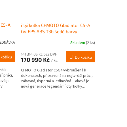
 C5-A
čtyřkolka CFMOTO Gladiator C5-A
G4 EPS ABS T3b šedé barvy
EDNÁVKA
Skladem
(2 ks)
141 314,05 Kč bez DPH
 košíku
Do košíku
170 990 Kč
/ ks
ná k
CFMOTO Gladiator C5G4 vybroušená k
í práci,
dokonalosti, připravená na nejtvrdší práci,
ová je
zábavná, úsporná a jedinečná. Taková je
...
nová generace legendární čtyřkolky...