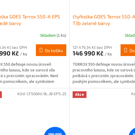
olka GOES Terrox 550-A EPS
čtyřkolka GOES Terrox 550-
edé barvy
T3b zelené barvy
Skladem
(1 ks)
Skla
9,34 Kč bez DPH
121 479,34 Kč bez DPH
Do košíku
Do
 990 Kč
146 990 Kč
/ ks
/ ks
 550 definuje novou úroveň
TERROX 550 definuje novou úrove
ního luxusu, kde se surová síla
pracovního luxusu, kde se surová s
á s precizním zpracováním. Není
potkává s precizním zpracováním.
m pomocníkem, ale symbolem
pouhým pomocníkem, ale symbol
romisní spolehlivosti....
nekompromisní spolehlivosti....
Kód:
CF500AU-9L-JB-EPS-25
K
Akce
180 990
1