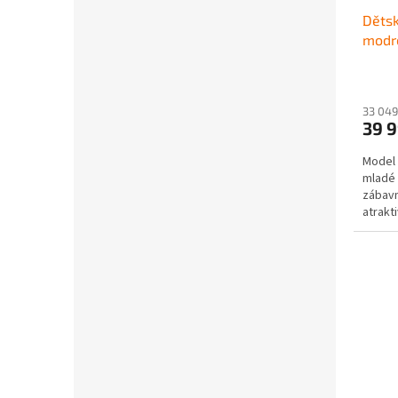
Dětsk
modr
33 049
39 
Model 
mladé 
zábavn
atrakt
spoust