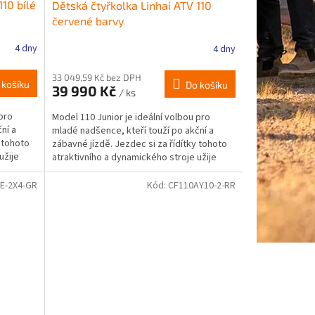
110 bílé
Dětská čtyřkolka Linhai ATV 110
červené barvy
4 dny
4 dny
33 049,59 Kč bez DPH
 košíku
Do košíku
39 990 Kč
/ ks
 pro
Model 110 Junior je ideální volbou pro
ní a
mladé nadšence, kteří touží po akční a
y tohoto
zábavné jízdě. Jezdec si za řídítky tohoto
užije
atraktivního a dynamického stroje užije
spoustu...
E-2X4-GR
Kód:
CF110AY10-2-RR