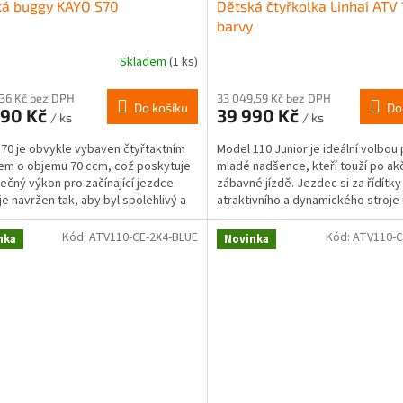
ká buggy KAYO S70
Dětská čtyřkolka Linhai ATV 
barvy
Skladem
(1 ks)
,36 Kč bez DPH
33 049,59 Kč bez DPH
Do košíku
Do
990 Kč
39 990 Kč
/ ks
/ ks
70 je obvykle vybaven čtyřtaktním
Model 110 Junior je ideální volbou
m o objemu 70 ccm, což poskytuje
mladé nadšence, kteří touží po akč
ečný výkon pro začínající jezdce.
zábavné jízdě. Jezdec si za řídítk
je navržen tak, aby byl spolehlivý a
atraktivního a dynamického stroje 
...
spoustu...
Kód:
ATV110-CE-2X4-BLUE
Kód:
ATV110-C
nka
Novinka