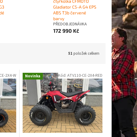
TO
čtyřkolka CFMOTO
 G3
Gladiator C5-A G4 EPS
dé
ABS T3b červené
barvy
PŘEDOBJEDNÁVKA
172 990 Kč
51
položek celkem
CE-2X4-W
Kód:
ATV110-CE-2X4-RED
Novinka