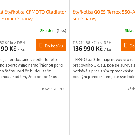
á čtyřkolka CFMOTO Gladiator
čtyřkolka GOES Terrox 550-
LE modré barvy
šedé barvy
Skladem
(1 ks)
Skla
,82 Kč bez DPH
113 214,88 Kč bez DPH
Do košíku
Do
990 Kč
136 990 Kč
/ ks
/ ks
o junior dostane v sedle tohoto
TERROX 550 definuje novou úrove
ho sportovního nářadí řádnou porci
pracovního luxusu, kde se surová s
 a štěstí, rodiče budou zářit
potkává s precizním zpracováním.
eností nad tím, že o bezpečnost
pouhým pomocníkem, ale symbol
dětí se stará...
nekompromisní spolehlivosti....
Kód:
9785N21
Kód