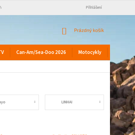
KY
Přihlášení
NÁKUPNÍ
Prázdný košík
KOŠÍK
TV
Can-Am/Sea-Doo 2026
Motocykly
Kontakty
ayo
LINHAI