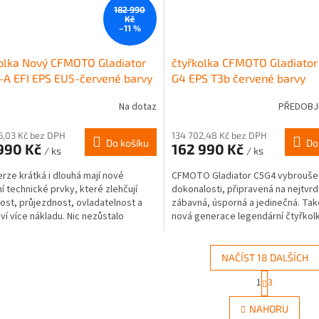
182 990
Kč
–11 %
olka Nový CFMOTO Gladiator
čtyřkolka CFMOTO Gladiator
A EFI EPS EU5-červené barvy
G4 EPS T3b červené barvy
Na dotaz
PŘEDOBJ
6,03 Kč bez DPH
134 702,48 Kč bez DPH
Do košíku
Do
 990 Kč
162 990 Kč
/ ks
/ ks
rze krátká i dlouhá mají nové
CFMOTO Gladiator C5G4 vybrouše
í technické prvky, které zlehčují
dokonalosti, připravená na nejtvrdš
ost, průjezdnost, ovladatelnost a
zábavná, úsporná a jedinečná. Tak
ví více nákladu. Nic nezůstalo
nová generace legendární čtyřkolky
 ani z dizajnu,...
NAČÍST 18 DALŠÍCH
S
1
3
O
t
r
v
NAHORU
á
l