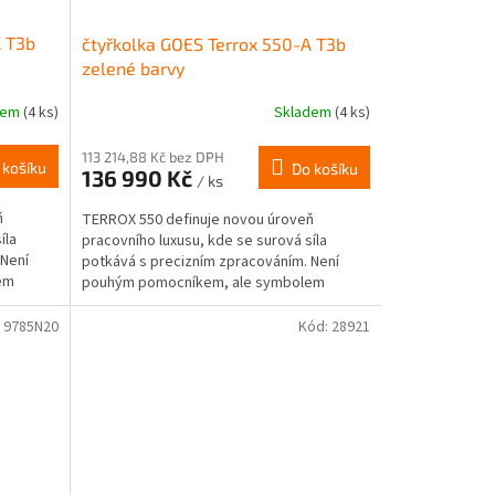
A T3b
čtyřkolka GOES Terrox 550-A T3b
zelené barvy
dem
(4 ks)
Skladem
(4 ks)
113 214,88 Kč bez DPH
 košíku
Do košíku
136 990 Kč
/ ks
ň
TERROX 550 definuje novou úroveň
íla
pracovního luxusu, kde se surová síla
 Není
potkává s precizním zpracováním. Není
em
pouhým pomocníkem, ale symbolem
nekompromisní spolehlivosti....
:
9785N20
Kód:
28921