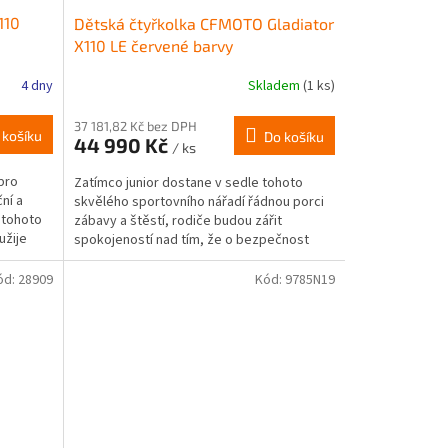
110
Dětská čtyřkolka CFMOTO Gladiator
X110 LE červené barvy
4 dny
Skladem
(1 ks)
37 181,82 Kč bez DPH
 košíku
Do košíku
44 990 Kč
/ ks
 pro
Zatímco junior dostane v sedle tohoto
ní a
skvělého sportovního nářadí řádnou porci
y tohoto
zábavy a štěstí, rodiče budou zářit
užije
spokojeností nad tím, že o bezpečnost
jejich dětí se stará...
ód:
28909
Kód:
9785N19