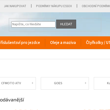
JAK NAKUPOVAT
PODMÍNKY NÁKUPU ESSOX
OBCHODNÍ PODMÍN
HLEDAT
říslušentsví pro jezdce
Oleje a maziva
Čtyřkolky / U
CFMOTO ATV
GOES
K
odávanější