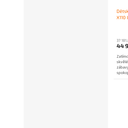
Dětsk
X110 
37 181
44 
Zatímc
skvělé
zábavy
spokoj
jejich 