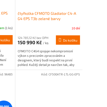
A EPS
čtyřkolka CFMOTO Gladiator C4-A
G4 EPS T3b zelené barvy
dem
(1 ks)
10 dní
124 785,12 Kč bez DPH
 košíku
Do košíku
150 990 Kč
/ ks
ň
CFMOTO C4G4 spojuje nekompromisní
íla
výkon s precizním zpracováním a
 Není
designem, který budí respekt na první
em
pohled. Každý detail je navržen tak, aby
posouval hranice...
ód:
96485
Kód:
CF500ATR-17L-GG-EPS
80 990