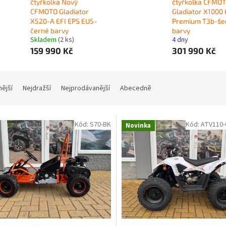
čtyřkolka Nový
čtyřkolka CFMO
CFMOTO Gladiator
Gladiator X1000
X520-A EFI EPS EU5-
Premium T3b-še
černé barvy
barvy
Skladem
(2 ks)
4 dny
159 990 Kč
301 990 Kč
nější
Nejdražší
Nejprodávanější
Abecedně
Kód:
S70-BK
Kód:
ATV110-
Novinka