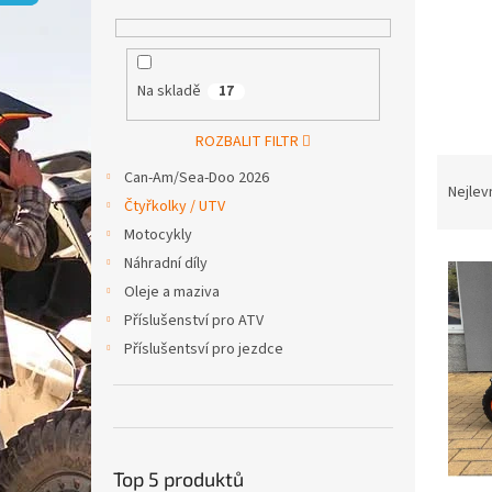
p
a
n
e
Na skladě
17
l
ROZBALIT FILTR
Ř
Can-Am/Sea-Doo 2026
a
Nejlev
Čtyřkolky / UTV
z
Motocykly
e
V
n
Náhradní díly
ý
í
Oleje a maziva
p
p
Příslušenství pro ATV
i
r
Příslušentsví pro jezdce
s
o
p
d
r
u
o
k
d
t
u
Top 5 produktů
ů