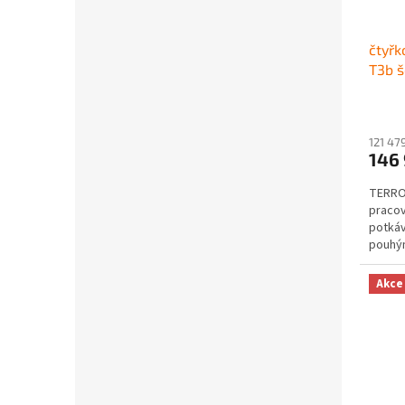
čtyřk
T3b š
121 47
146
TERROX
pracov
potkáv
pouhý
nekomp
Akce