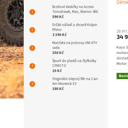
Děts
k
Brzdové destičky na Access
t
Tomahawk, Max, Warrior 450
ů
590 Kč
Držák nářadí a zbraně Kolpin
Rhino
28 917
2 390 Kč
34 
Manžeta na poloosy UNI ATV
Kayo S
sada
350 Kč
motore
dostat
Špunt do plastů na čtyřkolky
Motor 
CFMOTO
snadno
15 Kč
Novi
Originální olejový filtr na Can-
Am Maverick X3
380 Kč