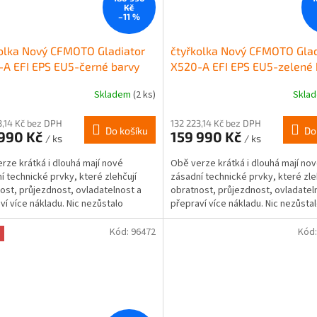
Kč
–11 %
olka Nový CFMOTO Gladiator
čtyřkolka Nový CFMOTO Glad
A EFI EPS EU5-černé barvy
X520-A EFI EPS EU5-zelené 
Skladem
(2 ks)
Skla
rné
cení
ktu
3,14 Kč bez DPH
132 223,14 Kč bez DPH
Do košíku
Do
 990 Kč
159 990 Kč
/ ks
/ ks
rze krátká i dlouhá mají nové
Obě verze krátká i dlouhá mají no
í technické prvky, které zlehčují
zásadní technické prvky, které zle
ost, průjezdnost, ovladatelnost a
obratnost, průjezdnost, ovladatel
ček.
ví více nákladu. Nic nezůstalo
přepraví více nákladu. Nic nezůsta
 ani z dizajnu,...
původní ani z dizajnu,...
Kód:
96472
Kód