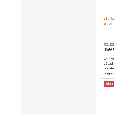
čtyřk
X520-
Průmě
hodno
produ
132 22
159
je
3,8
Obě ve
z
zásadn
5
obratn
hvězdi
přepra
původní
Akce