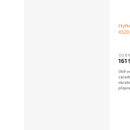
čtyřk
X520-
133 87
161
Obě ve
zásadn
obratn
přepra
původní