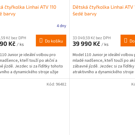
á čtyřkolka Linhai ATV 110
Dětská čtyřkolka Linhai ATV 
é barvy
šedé barvy
4 dny
,59 Kč bez DPH
33 049,59 Kč bez DPH
Do košíku
Do
990 Kč
39 990 Kč
/ ks
/ ks
110 Junior je ideální volbou pro
Model 110 Junior je ideální volbou
nadšence, kteří touží po akční a
mladé nadšence, kteří touží po akč
é jízdě. Jezdec si za řídítky tohoto
zábavné jízdě. Jezdec si za řídítk
ivního a dynamického stroje užije
atraktivního a dynamického stroje 
u...
spoustu...
Kód:
96482
K