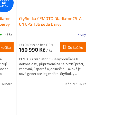
Kč
–11 %
iator
čtyřkolka CFMOTO Gladiator C5-A
barvy
G4 EPS T3b šedé barvy
dem
(2 ks)
4 dny
133 049,59 Kč bez DPH
 košíku
Do košíku
160 990 Kč
/ ks
vé
CFMOTO Gladiator C5G4 vybroušená k
hčují
dokonalosti, připravená na nejtvrdší práci,
nost a
zábavná, úsporná a jedinečná. Taková je
lo
nová generace legendární čtyřkolky...
:
9785N23
Kód:
9785N22