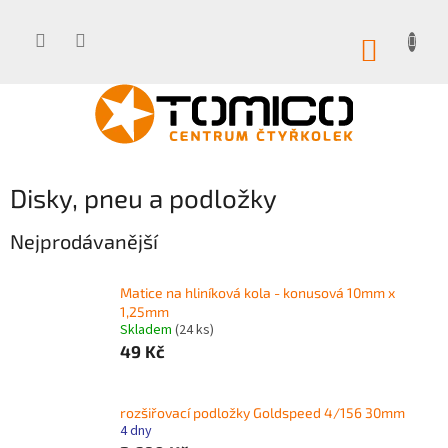
Přejít
na
obsah
NÁKUP
KOŠÍK
Disky, pneu a podložky
Nejprodávanější
Matice na hliníková kola - konusová 10mm x
1,25mm
Skladem
(24 ks)
49 Kč
rozšiřovací podložky Goldspeed 4/156 30mm
4 dny