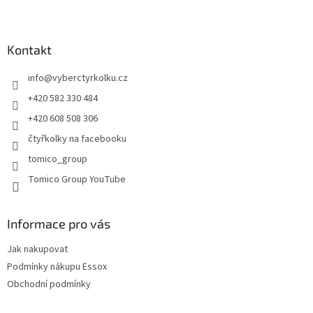
l
Z
á
á
d
p
a
a
Kontakt
c
t
í
info
@
vyberctyrkolku.cz
í
p
r
+420 582 330 484
v
+420 608 508 306
k
y
čtyřkolky na facebooku
v
tomico_group
ý
p
Tomico Group YouTube
i
s
u
Informace pro vás
Jak nakupovat
Podmínky nákupu Essox
Obchodní podmínky