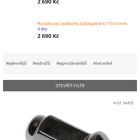
2 690 Kč
Rozšiřovací podložky Goldspeed 4/115 45mm
4 dny
2 690 Kč
Ř
a
Nejlevnější
Nejdražší
Nejprodávanější
Abecedně
z
e
n
OTEVŘÍT FILTR
í
p
V
Kód:
94495
r
ý
o
p
d
i
u
s
k
p
t