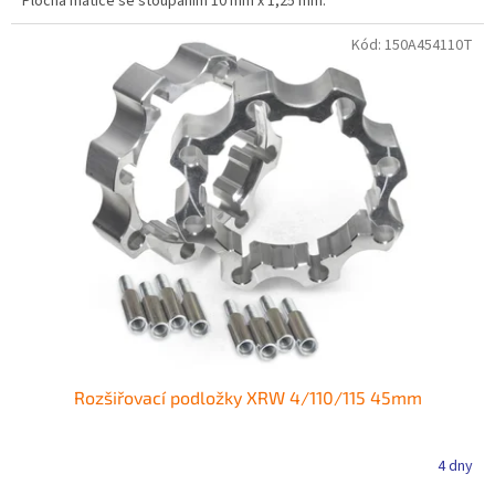
Plochá matice se stoupáním 10 mm x 1,25 mm.
Kód:
150A454110T
Rozšiřovací podložky XRW 4/110/115 45mm
4 dny