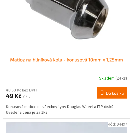
r
ů
o
d
u
k
t
ů
Matice na hliníková kola - konusová 10mm x 1,25mm
Skladem
(24 ks)
Průměrné
hodnocení
produktu
40,50 Kč bez DPH
Do košíku
49 Kč
je
/ ks
4,0
Konusová matice na všechny typy Douglas Wheel a ITP disků.
z
Uvedená cena je za 1ks.
5
hvězdiček.
Kód:
94497