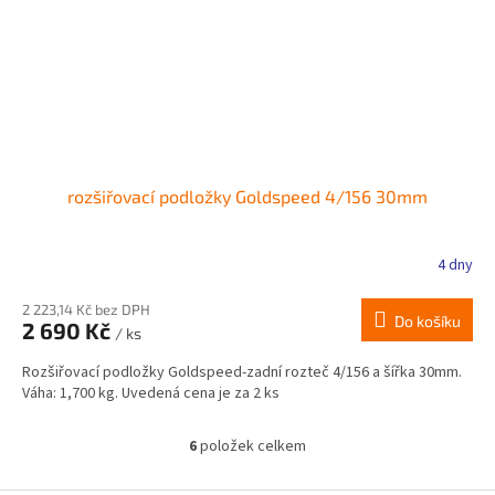
rozšiřovací podložky Goldspeed 4/156 30mm
4 dny
2 223,14 Kč bez DPH
Do košíku
2 690 Kč
/ ks
Rozšiřovací podložky Goldspeed-zadní rozteč 4/156 a šířka 30mm.
Váha: 1,700 kg. Uvedená cena je za 2 ks
6
položek celkem
O
v