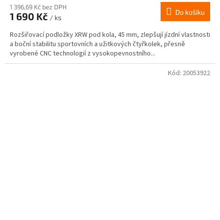
1 396,69 Kč bez DPH
Do košíku
1 690 Kč
/ ks
Rozšiřovací podložky XRW pod kola, 45 mm, zlepšují jízdní vlastnosti
a boční stabilitu sportovních a užitkových čtyřkolek, přesně
vyrobené CNC technologií z vysokopevnostního...
Kód:
20053922