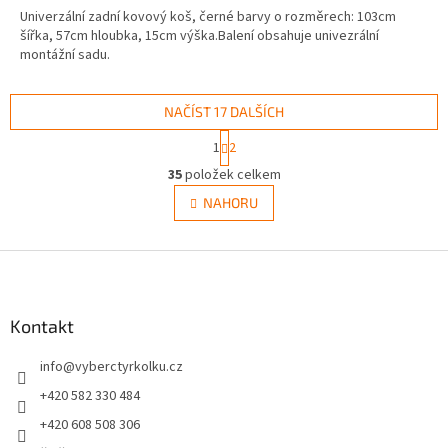
Univerzální zadní kovový koš, černé barvy o rozměrech: 103cm
šířka, 57cm hloubka, 15cm výška.Balení obsahuje univezrální
montážní sadu.
NAČÍST 17 DALŠÍCH
S
1
2
t
O
r
35
položek celkem
v
á
l
NAHORU
n
á
k
d
o
v
Z
a
á
c
á
n
í
p
í
p
a
Kontakt
r
t
v
info
@
vyberctyrkolku.cz
í
k
y
+420 582 330 484
v
+420 608 508 306
ý