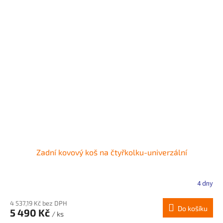
Zadní kovový koš na čtyřkolku-univerzální
4 dny
4 537,19 Kč bez DPH
Do košíku
5 490 Kč
/ ks