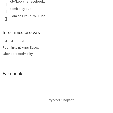
p
čtyřkolky na facebooku
i
tomico_group
s
u
Tomico Group YouTube
Informace pro vás
Jak nakupovat
Podmínky nákupu Essox
Obchodní podmínky
Facebook
Vytvořil Shoptet