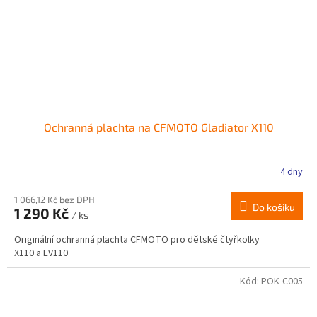
Ochranná plachta na CFMOTO Gladiator X110
4 dny
1 066,12 Kč bez DPH
Do košíku
1 290 Kč
/ ks
Originální ochranná plachta CFMOTO pro dětské čtyřkolky
X110 a EV110
Kód:
POK-C005