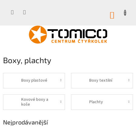
Přejít
na
obsah
NÁKUP
KOŠÍK
Boxy, plachty
Boxy plastové
Boxy textilní
Kovové boxy a
Plachty
koše
Nejprodávanější