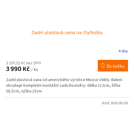
Zadní plastová vana na čtyřkolku
4 dny
3 297,52 Kč bez DPH
Do košíku
3 990 Kč
/ ks
Zadní plastová vana od amerického výrobce Moose Utility. Balení
obsahuje kompletní montážní sadu.Rozměry: délka 112cm, šířka
58,5cm, výška 15cm
Kód:
800-00-03