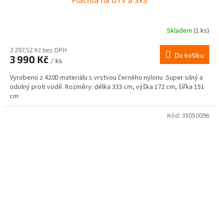
Skladem
(1 ks)
3 297,52 Kč bez DPH
Do košíku
3 990 Kč
/ ks
Vyrobeno z 420D materiálu s vrstvou černého nylonu .Super silný a
odolný proti vodě. Rozměry: délka 333 cm, výška 172 cm, šířka 151
cm
Kód:
35050096