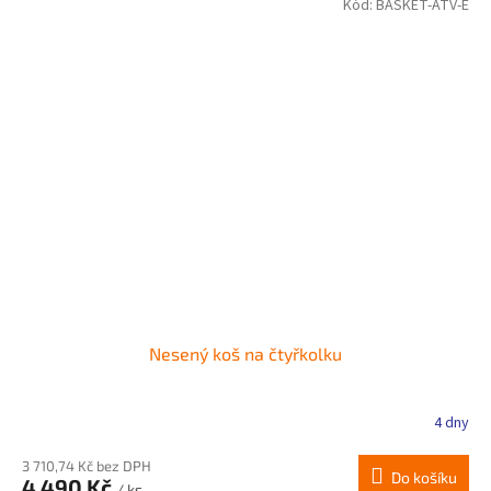
Kód:
BASKET-ATV-E
Nesený koš na čtyřkolku
4 dny
3 710,74 Kč bez DPH
Do košíku
4 490 Kč
/ ks