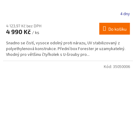
4 dny
4 123,97 Kč bez DPH
Do košíku
4 990 Kč
/ ks
Snadno se čistí, vysoce odolný proti nárazu, UV stabilizovaný z
polyethylenová konstrukce. Přední box Forester je uzamykatelný.
Vhodný pro většinu čtyřkolek s U-šrouby pro...
Kód:
35050006