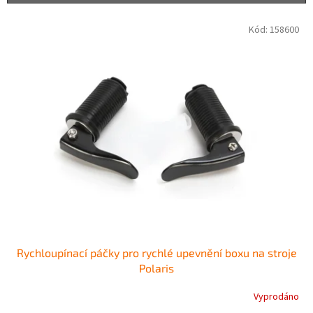
í
p
V
Kód:
158600
r
ý
o
p
d
i
u
s
k
p
t
r
ů
o
d
u
k
t
ů
Rychloupínací páčky pro rychlé upevnění boxu na stroje
Polaris
Vyprodáno