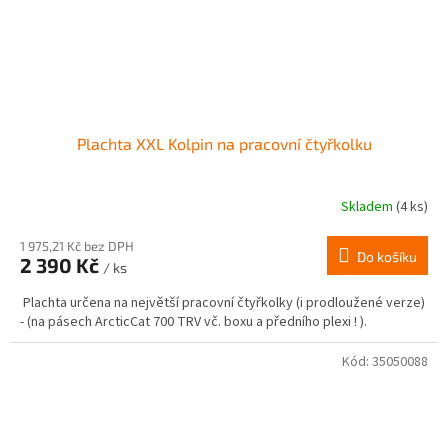
Plachta XXL Kolpin na pracovní čtyřkolku
Skladem
(4 ks)
1 975,21 Kč bez DPH
Do košíku
2 390 Kč
/ ks
Plachta určena na největší pracovní čtyřkolky (i prodloužené verze)
- (na pásech ArcticCat 700 TRV vč. boxu a předního plexi ! ).
Kód:
35050088