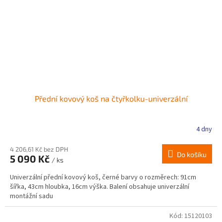
Přední kovový koš na čtyřkolku-univerzální
4 dny
4 206,61 Kč bez DPH
Do košíku
5 090 Kč
/ ks
Univerzální přední kovový koš, černé barvy o rozměrech: 91cm
šířka, 43cm hloubka, 16cm výška. Balení obsahuje univerzální
montážní sadu
Kód:
15120103