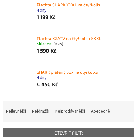
Plachta SHARK XXXL na čtyřkolku
4 dny
1 199 Kč
Plachta X2ATV na čtyřkolku XXXL
Skladem
(6 ks)
1 590 Kč
SHARK plátěný box na čtyřkolku
4 dny
4 450 Kč
Ř
a
Nejlevnější
Nejdražší
Nejprodávanější
Abecedně
z
e
n
OTEVŘÍT FILTR