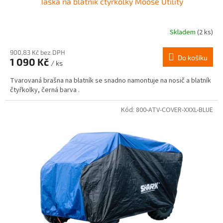
Taška na blatník čtyřkolky Moose Utility
Skladem
(2 ks)
900,83 Kč bez DPH
Do košíku
1 090 Kč
/ ks
Tvarovaná brašna na blatník se snadno namontuje na nosič a blatník
čtyřkolky, černá barva .
Kód:
800-ATV-COVER-XXXL-BLUE