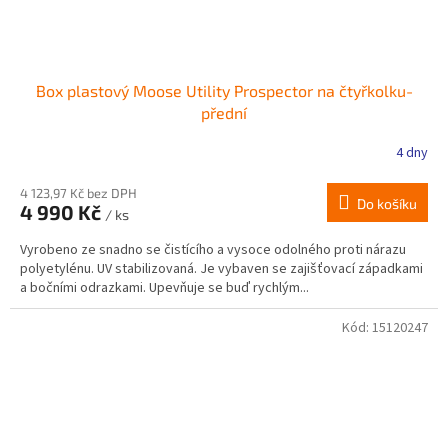
Box plastový Moose Utility Prospector na čtyřkolku-
přední
4 dny
4 123,97 Kč bez DPH
Do košíku
4 990 Kč
/ ks
Vyrobeno ze snadno se čistícího a vysoce odolného proti nárazu
polyetylénu. UV stabilizovaná. Je vybaven se zajišťovací západkami
a bočními odrazkami. Upevňuje se buď rychlým...
Kód:
15120247