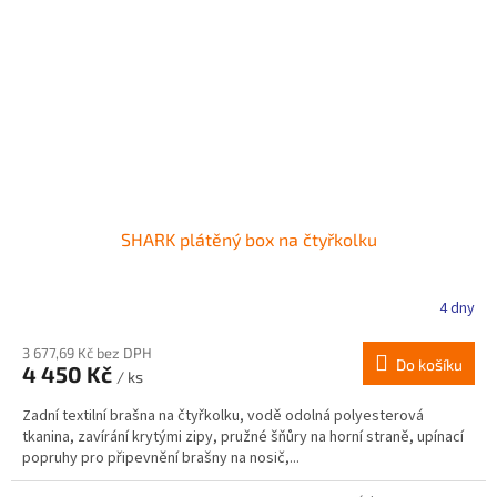
SHARK plátěný box na čtyřkolku
4 dny
3 677,69 Kč bez DPH
Do košíku
4 450 Kč
/ ks
Zadní textilní brašna na čtyřkolku, vodě odolná polyesterová
tkanina, zavírání krytými zipy, pružné šňůry na horní straně, upínací
popruhy pro připevnění brašny na nosič,...