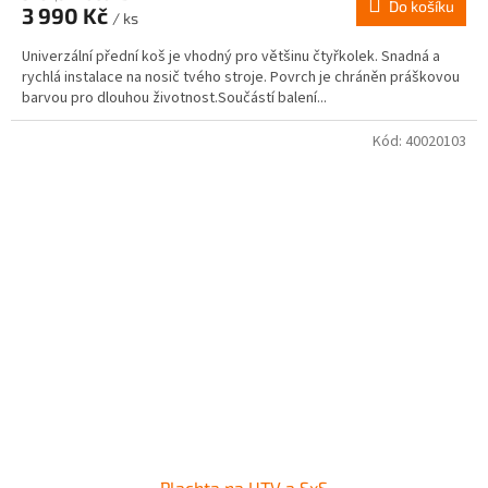
Do košíku
3 990 Kč
/ ks
Univerzální přední koš je vhodný pro většinu čtyřkolek. Snadná a
rychlá instalace na nosič tvého stroje. Povrch je chráněn práškovou
barvou pro dlouhou životnost.Součástí balení...
Kód:
40020103
Plachta na UTV a SxS