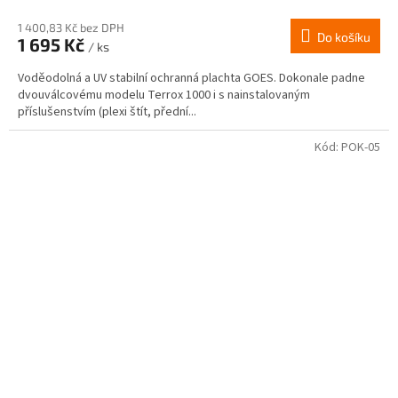
1 400,83 Kč bez DPH
Do košíku
1 695 Kč
/ ks
Voděodolná a UV stabilní ochranná plachta GOES. Dokonale padne
dvouválcovému modelu Terrox 1000 i s nainstalovaným
příslušenstvím (plexi štít, přední...
Kód:
POK-05