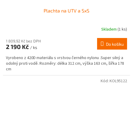
Plachta na UTV a SxS
Skladem
(1 ks)
1 809,92 Kč bez DPH
Do košíku
2 190 Kč
/ ks
Vyrobeno z 420D materiálu s vrstvou černého nylonu .Super silný a
odolný proti vodě. Rozměry: délka 312 cm, výška 163 cm, šířka 178
cm
Kód:
KOL95122