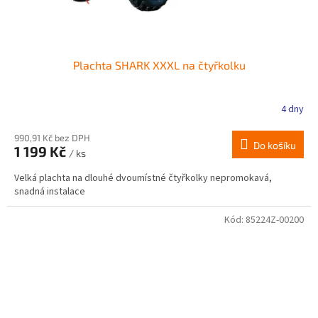
Plachta SHARK XXXL na čtyřkolku
4 dny
990,91 Kč bez DPH
Do košíku
1 199 Kč
/ ks
Velká plachta na dlouhé dvoumístné čtyřkolky nepromokavá,
snadná instalace
Kód:
85224Z-00200