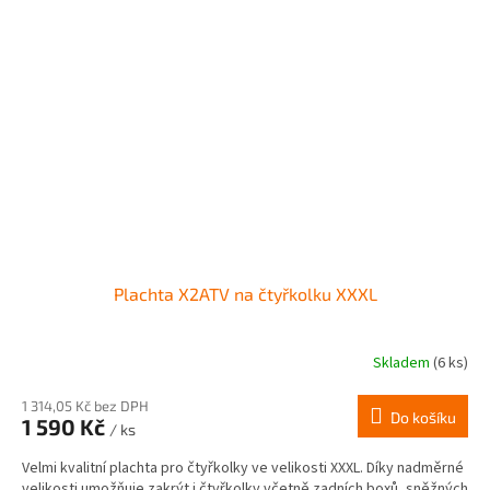
Plachta X2ATV na čtyřkolku XXXL
Skladem
(6 ks)
1 314,05 Kč bez DPH
Do košíku
1 590 Kč
/ ks
Velmi kvalitní plachta pro čtyřkolky ve velikosti XXXL. Díky nadměrné
velikosti umožňuje zakrýt i čtyřkolky včetně zadních boxů, sněžných