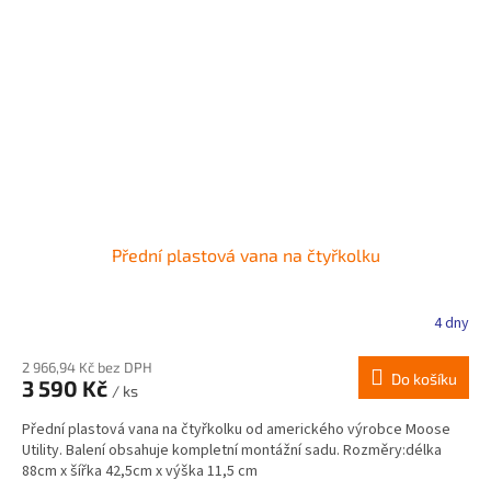
Přední plastová vana na čtyřkolku
4 dny
2 966,94 Kč bez DPH
Do košíku
3 590 Kč
/ ks
Přední plastová vana na čtyřkolku od amerického výrobce Moose
Utility. Balení obsahuje kompletní montážní sadu. Rozměry:délka
88cm x šířka 42,5cm x výška 11,5 cm