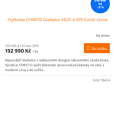
210 990
Kč
–8 %
čtyřkolka CFMOTO Gladiator X625-A EPS Euro5-černá
Na dotaz
Průměrné
hodnocení
produktu
159 495,87 Kč bez DPH
Do košíku
192 990 Kč
je
/ ks
3,1
Nejnovější Gladiator v exkluzivním designu rakouského studia Kiska.
z
Výrobce CFMOTO opět dokonale zpracoval požadavky na silný a
5
moderní stroj a do světa...
hvězdiček.
Kód:
96414