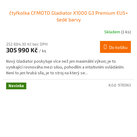
čtyřkolka CFMOTO Gladiator X1000 G3 Premium EU5+
šedé barvy
Skladem
(1 ks)
Průměrné
hodnocení
produktu
252 884,30 Kč bez DPH
Do košíku
305 990 Kč
je
/ ks
3,1
Nový Gladiator poskytuje více než jen maximální výkon; je to
z
vynikající rovnováha mezi silou, pohodlím a intuitivním ovládáním.
5
Není to jen hrubá síla, je to stroj na který se...
hvězdiček.
Kód:
9785N3
Novinka