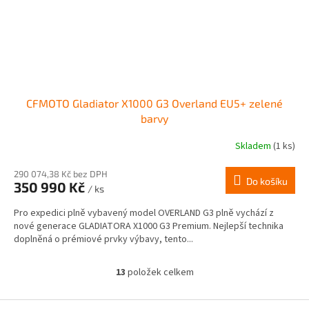
CFMOTO Gladiator X1000 G3 Overland EU5+ zelené
barvy
Skladem
(1 ks)
290 074,38 Kč bez DPH
Do košíku
350 990 Kč
/ ks
Pro expedici plně vybavený model OVERLAND G3 plně vychází z
nové generace GLADIATORA X1000 G3 Premium. Nejlepší technika
doplněná o prémiové prvky výbavy, tento...
13
položek celkem
O
v
l
Z