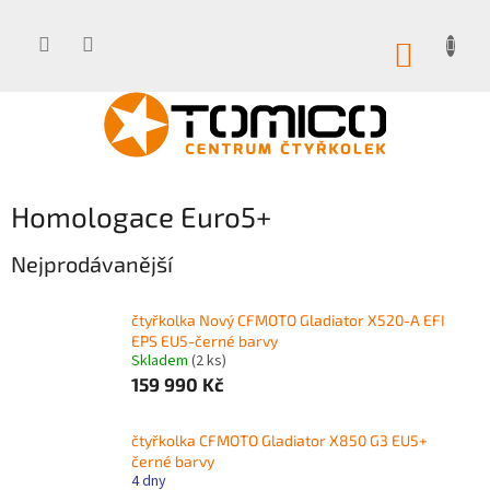
Přejít
na
obsah
NÁKUP
KOŠÍK
Homologace Euro5+
Nejprodávanější
čtyřkolka Nový CFMOTO Gladiator X520-A EFI
EPS EU5-černé barvy
Skladem
(2 ks)
159 990 Kč
čtyřkolka CFMOTO Gladiator X850 G3 EU5+
černé barvy
4 dny