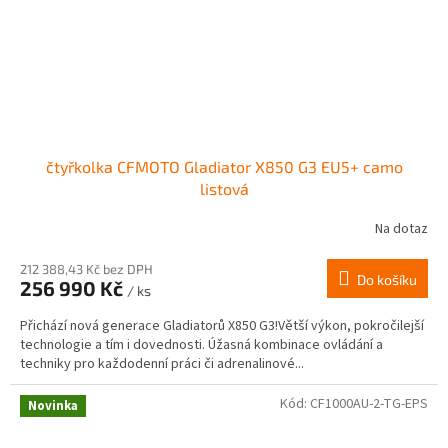
čtyřkolka CFMOTO Gladiator X850 G3 EU5+ camo
listová
Na dotaz
212 388,43 Kč bez DPH
Do košíku
256 990 Kč
/ ks
Přichází nová generace Gladiatorů X850 G3!Větší výkon, pokročilejší
technologie a tím i dovednosti. Úžasná kombinace ovládání a
techniky pro každodenní práci či adrenalinové...
Kód:
CF1000AU-2-TG-EPS
Novinka