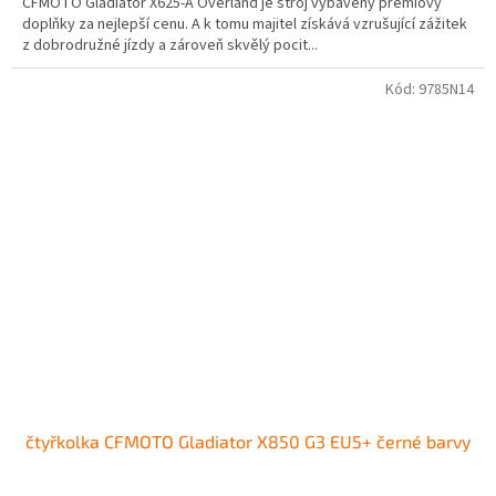
CFMOTO Gladiator X625-A Overland je stroj vybavený prémiový
doplňky za nejlepší cenu. A k tomu majitel získává vzrušující zážitek
z dobrodružné jízdy a zároveň skvělý pocit...
Kód:
9785N14
čtyřkolka CFMOTO Gladiator X850 G3 EU5+ černé barvy