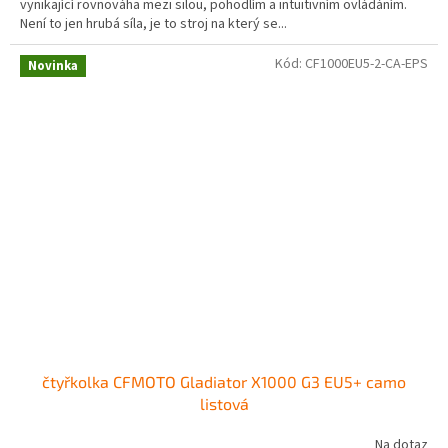
vynikající rovnováha mezi silou, pohodlím a intuitivním ovládáním.
Není to jen hrubá síla, je to stroj na který se...
Kód:
CF1000EU5-2-CA-EPS
Novinka
čtyřkolka CFMOTO Gladiator X1000 G3 EU5+ camo
listová
Na dotaz