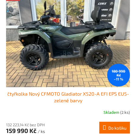
180 990
Kč
–11 %
čtyřkolka Nový CFMOTO Gladiator X520-A EFI EPS EU5-
zelené barvy
Skladem
(2 ks)
132 223,14 Kč bez DPH
Do košíku
159 990 Kč
/ ks