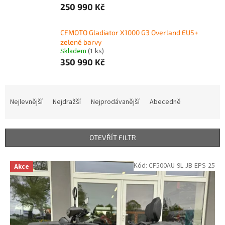
250 990 Kč
CFMOTO Gladiator X1000 G3 Overland EU5+
zelené barvy
Skladem
(1 ks)
350 990 Kč
Ř
a
Nejlevnější
Nejdražší
Nejprodávanější
Abecedně
z
e
n
OTEVŘÍT FILTR
í
p
V
Kód:
CF500AU-9L-JB-EPS-25
r
Akce
ý
o
p
d
i
u
s
k
p
t