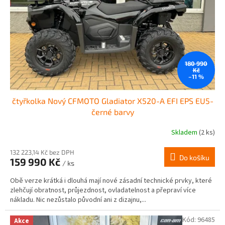
r
ů
o
d
u
k
t
180 990
ů
Kč
–11 %
čtyřkolka Nový CFMOTO Gladiator X520-A EFI EPS EU5-
černé barvy
Skladem
(2 ks)
Průměrné
hodnocení
produktu
132 223,14 Kč bez DPH
Do košíku
159 990 Kč
je
/ ks
3,8
Obě verze krátká i dlouhá mají nové zásadní technické prvky, které
z
zlehčují obratnost, průjezdnost, ovladatelnost a přepraví více
5
nákladu. Nic nezůstalo původní ani z dizajnu,...
hvězdiček.
Kód:
96485
Akce