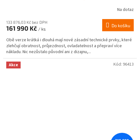
Na dotaz
133 876,03 Kč bez DPH
Do košíku
161 990 Kč
/ ks
Obě verze krátká i dlouhá mají nové zásadní technické prvky, které
zlehčují obratnost, průjezdnost, ovladatelnost a přepraví více
nákladu. Nic nezůstalo původní ani z dizajnu,...
Kód:
96413
Akce