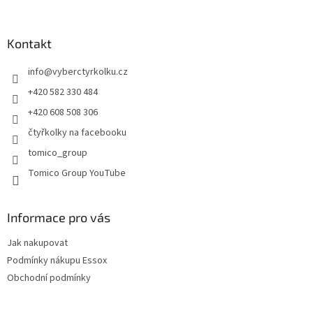
á
á
d
p
a
a
Kontakt
c
t
í
info
@
vyberctyrkolku.cz
í
p
r
+420 582 330 484
v
+420 608 508 306
k
y
čtyřkolky na facebooku
v
tomico_group
ý
p
Tomico Group YouTube
i
s
u
Informace pro vás
Jak nakupovat
Podmínky nákupu Essox
Obchodní podmínky