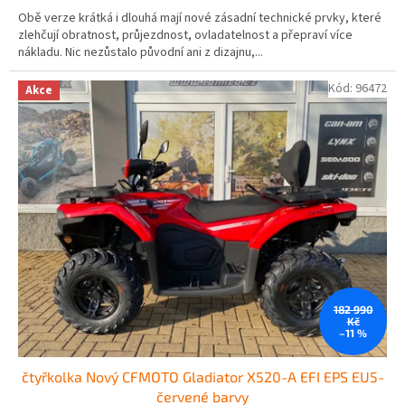
Obě verze krátká i dlouhá mají nové zásadní technické prvky, které
zlehčují obratnost, průjezdnost, ovladatelnost a přepraví více
nákladu. Nic nezůstalo původní ani z dizajnu,...
Kód:
96472
Akce
182 990
Kč
–11 %
čtyřkolka Nový CFMOTO Gladiator X520-A EFI EPS EU5-
červené barvy