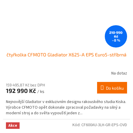
210 990
Kč
–8 %
čtyřkolka CFMOTO Gladiator X625-A EPS Euro5-stříbrná
Na dotaz
Průměrné
hodnocení
produktu
159 495,87 Kč bez DPH
Do košíku
192 990 Kč
je
/ ks
3,6
Nejnovější Gladiator v exkluzivním designu rakouského studia Kiska.
z
Výrobce CFMOTO opět dokonale zpracoval požadavky na silný a
5
moderní stroj a do světa vypouští jeden z...
hvězdiček.
Kód:
CF600AU-3LH-GR-EPS-OVD
Akce