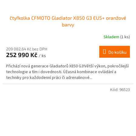
čtyřkolka CFMOTO Gladiator X850 G3 EU5+ oranžové
barvy
Skladem
(1 ks)
209 082,64 Kč bez DPH
Do košíku
252 990 Kč
/ ks
Přichází nová generace Gladiatorů X850 G3!Větší výkon, pokročilejší
technologie a tím i dovednosti. Úžasná kombinace ovládání a
techniky pro každodenní práci či adrenalinové...
Kód:
96523