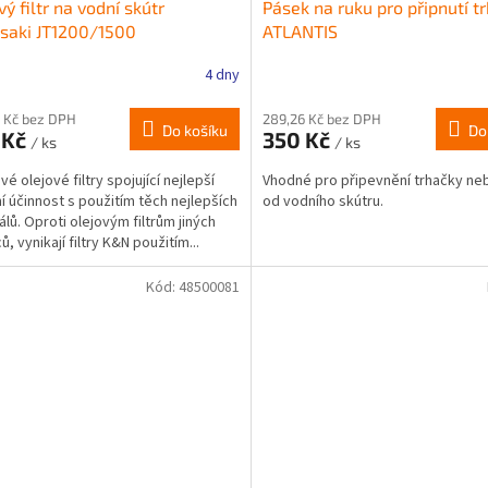
vý filtr na vodní skútr
Pásek na ruku pro připnutí t
saki JT1200/1500
ATLANTIS
4 dny
 Kč bez DPH
289,26 Kč bez DPH
Do košíku
Do
 Kč
350 Kč
/ ks
/ ks
é olejové filtry spojující nejlepší
Vhodné pro připevnění trhačky neb
ční účinnost s použitím těch nejlepších
od vodního skútru.
álů. Oproti olejovým filtrům jiných
, vynikají filtry K&N použitím...
Kód:
48500081