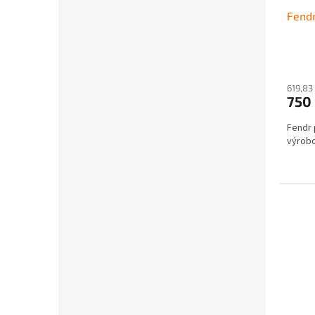
Fendr
619,83
750
Fendr 
výrobc