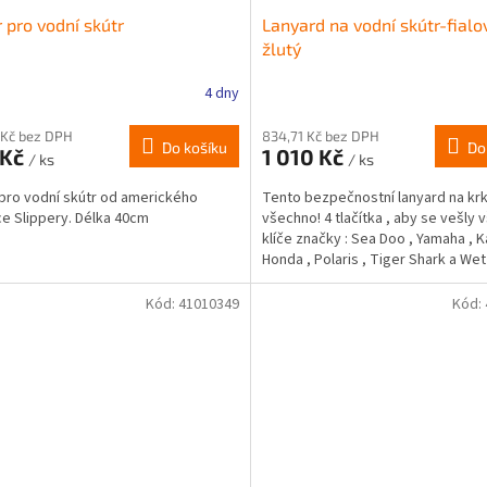
 pro vodní skútr
Lanyard na vodní skútr-fialo
žlutý
4 dny
 Kč bez DPH
834,71 Kč bez DPH
Do košíku
Do
 Kč
1 010 Kč
/ ks
/ ks
pro vodní skútr od amerického
Tento bezpečnostní lanyard na kr
e Slippery. Délka 40cm
všechno! 4 tlačítka , aby se vešly
klíče značky : Sea Doo , Yamaha , K
Honda , Polaris , Tiger Shark a Wet 
Nerezový...
Kód:
41010349
Kód: