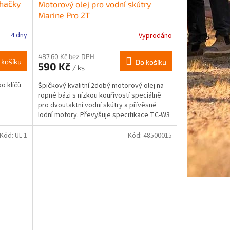
rhačky
Motorový olej pro vodní skútry
Marine Pro 2T
4 dny
Vyprodáno
487,60 Kč bez DPH
 košíku
Do košíku
590 Kč
/ ks
o klíčů
Špičkový kvalitní 2dobý motorový olej na
ropné bázi s nízkou kouřivostí speciálně
pro dvoutaktní vodní skútry a přívěsné
lodní motory. Převyšuje specifikace TC-W3
a API TC....
Kód:
UL-1
Kód:
48500015