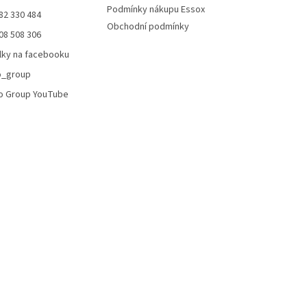
v
Podmínky nákupu Essox
82 330 484
k
Obchodní podmínky
y
08 508 306
v
lky na facebooku
ý
p
o_group
i
o Group YouTube
s
u