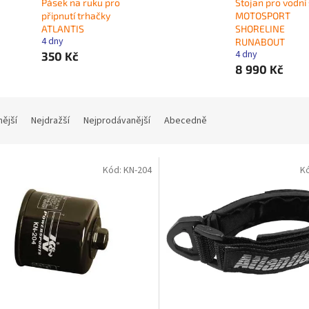
Pásek na ruku pro
Stojan pro vodní
připnutí trhačky
MOTOSPORT
ATLANTIS
SHORELINE
4 dny
RUNABOUT
4 dny
350 Kč
8 990 Kč
nější
Nejdražší
Nejprodávanější
Abecedně
Kód:
KN-204
K