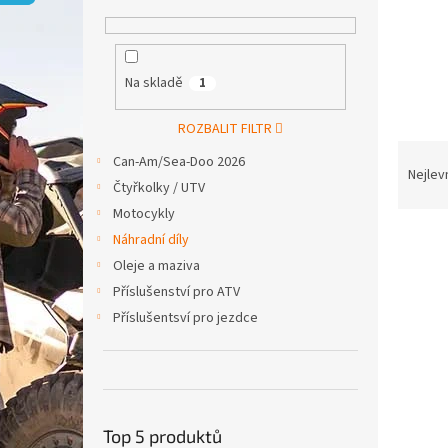
p
a
n
e
Na skladě
1
l
ROZBALIT FILTR
Ř
Can-Am/Sea-Doo 2026
a
Nejlev
Čtyřkolky / UTV
z
Motocykly
e
V
n
Náhradní díly
ý
í
Oleje a maziva
p
p
Příslušenství pro ATV
i
r
Příslušentsví pro jezdce
s
o
p
d
r
u
o
k
d
t
u
Top 5 produktů
ů