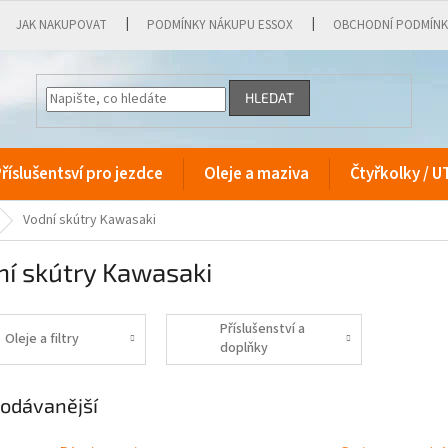
JAK NAKUPOVAT
PODMÍNKY NÁKUPU ESSOX
OBCHODNÍ PODMÍN
HLEDAT
říslušentsví pro jezdce
Oleje a maziva
Čtyřkolky / U
Vodní skútry Kawasaki
í skútry Kawasaki
Příslušenství a
Oleje a filtry
doplňky
odávanější