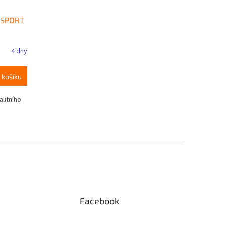
TOSPORT
4 dny
 košíku
alitního
Facebook