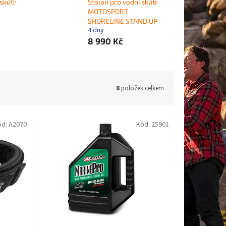
 skútr
Stojan pro vodní skútr
MOTOSPORT
SHORELINE STAND UP
4 dny
8 990 Kč
8
položek celkem
ód:
A2070
Kód:
25901