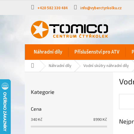
Přejít
na
+420 582 330 484
info@vyberctyrkolku.cz
obsah
Náhradní díly
Příslušenství pro ATV
P
Domů
Náhradní díly
Vodní skútry náhradní díly
P
Vodn
o
Přeskočit
s
Kategorie
kategorie
t
r
a
Cena
n
340
Kč
8990
Kč
Nejpr
n
í