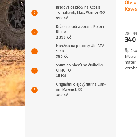
Olejo
k
Brzdové destičky na Access
Kawa
t
Tomahawk, Max, Warrior 450
ů
590 Kč
Držák nářadí a zbraně Kolpin
Rhino
280,99
2 390 Kč
340
Manžeta na poloosy UNI ATV
Špičkov
sada
350 Kč
filtra
materi
Špunt do plastů na čtyřkolky
výrobců
CFMOTO
15 Kč
Originální olejový filtr na Can-
Am Maverick X3
380 Kč