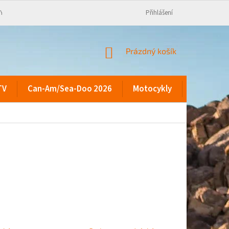
KY
Přihlášení
NÁKUPNÍ
Prázdný košík
KOŠÍK
TV
Can-Am/Sea-Doo 2026
Motocykly
Kontakty