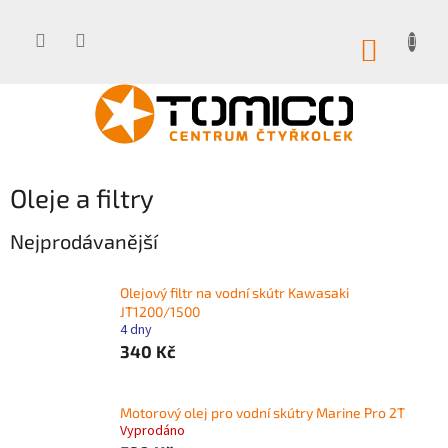
Přejít
na
obsah
NÁKUP
KOŠÍK
Oleje a filtry
Nejprodávanější
Olejový filtr na vodní skútr Kawasaki
JT1200/1500
4 dny
340 Kč
Motorový olej pro vodní skútry Marine Pro 2T
Vyprodáno