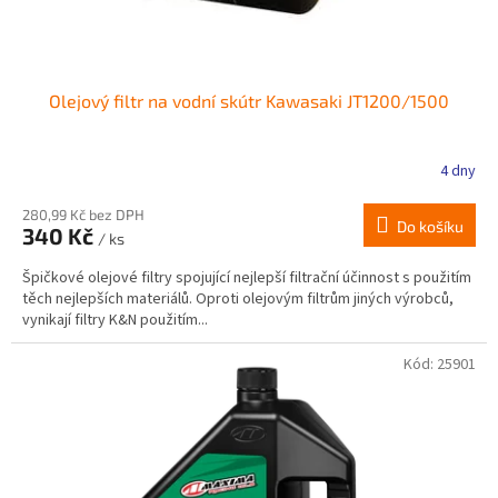
t
ů
Olejový filtr na vodní skútr Kawasaki JT1200/1500
4 dny
280,99 Kč bez DPH
Do košíku
340 Kč
/ ks
Špičkové olejové filtry spojující nejlepší filtrační účinnost s použitím
těch nejlepších materiálů. Oproti olejovým filtrům jiných výrobců,
vynikají filtry K&N použitím...
Kód:
25901