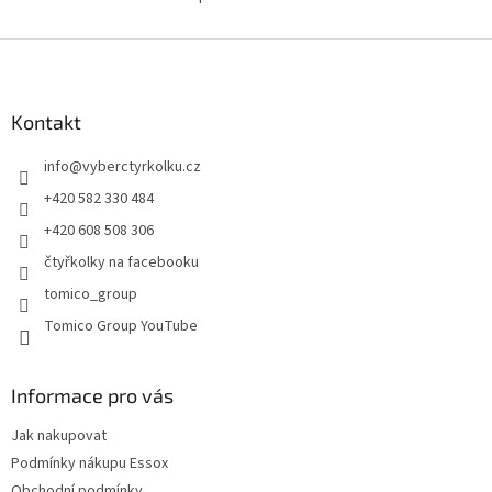
O
v
l
Z
á
á
d
p
a
a
Kontakt
c
t
í
info
@
vyberctyrkolku.cz
í
p
r
+420 582 330 484
v
+420 608 508 306
k
y
čtyřkolky na facebooku
v
tomico_group
ý
p
Tomico Group YouTube
i
s
u
Informace pro vás
Jak nakupovat
Podmínky nákupu Essox
Obchodní podmínky