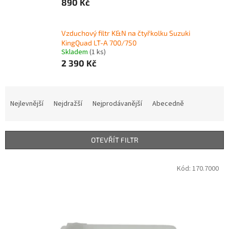
890 Kč
Vzduchový filtr K&N na čtyřkolku Suzuki
KingQuad LT-A 700/750
Skladem
(1 ks)
2 390 Kč
Ř
a
Nejlevnější
Nejdražší
Nejprodávanější
Abecedně
z
e
n
OTEVŘÍT FILTR
í
p
V
Kód:
170.7000
r
ý
o
p
d
i
u
s
k
p
t