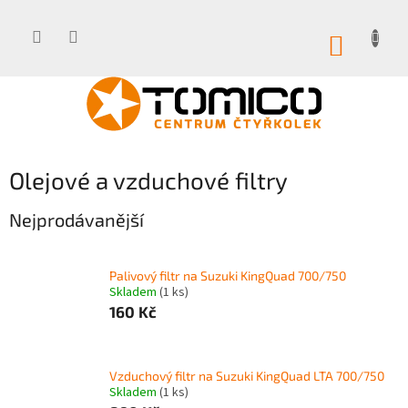
Přejít
na
obsah
NÁKUP
KOŠÍK
Olejové a vzduchové filtry
Nejprodávanější
Palivový filtr na Suzuki KingQuad 700/750
Skladem
(1 ks)
160 Kč
Vzduchový filtr na Suzuki KingQuad LTA 700/750
Skladem
(1 ks)