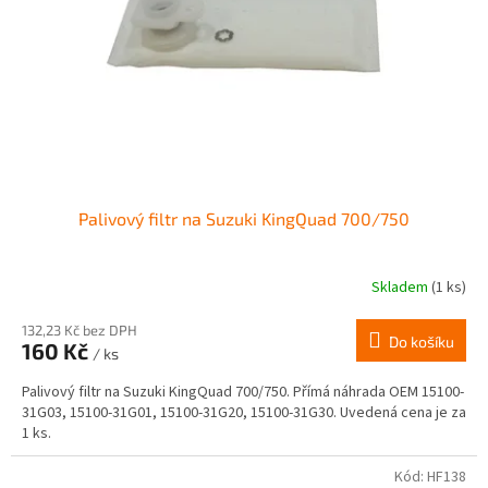
r
ů
o
d
u
k
t
ů
Palivový filtr na Suzuki KingQuad 700/750
Skladem
(1 ks)
132,23 Kč bez DPH
Do košíku
160 Kč
/ ks
Palivový filtr na Suzuki KingQuad 700/750. Přímá náhrada OEM 15100-
31G03, 15100-31G01, 15100-31G20, 15100-31G30. Uvedená cena je za
1 ks.
Kód:
HF138