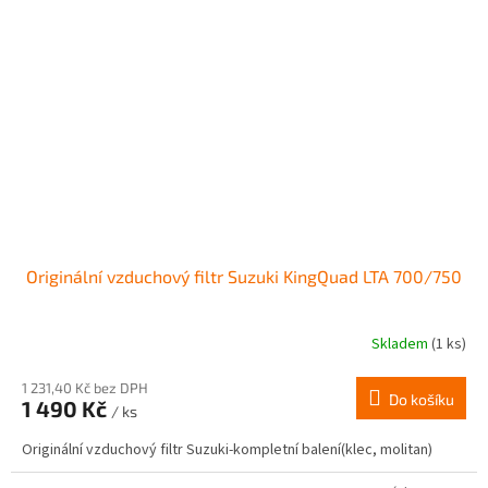
Originální vzduchový filtr Suzuki KingQuad LTA 700/750
Skladem
(1 ks)
Průměrné
hodnocení
produktu
1 231,40 Kč bez DPH
Do košíku
1 490 Kč
je
/ ks
3,0
Originální vzduchový filtr Suzuki-kompletní balení(klec, molitan)
z
5