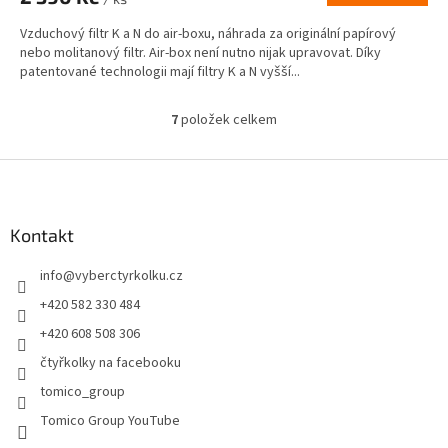
Vzduchový filtr K a N do air-boxu, náhrada za originální papírový
nebo molitanový filtr. Air-box není nutno nijak upravovat. Díky
patentované technologii mají filtry K a N vyšší...
7
položek celkem
O
v
l
Z
á
á
d
p
a
a
Kontakt
c
t
í
info
@
vyberctyrkolku.cz
í
p
r
+420 582 330 484
v
+420 608 508 306
k
y
čtyřkolky na facebooku
v
tomico_group
ý
p
Tomico Group YouTube
i