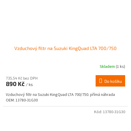
Vzduchový filtr na Suzuki KingQuad LTA 700/750
Skladem
(1 ks)
735,54 Kč bez DPH
Do košíku
890 Kč
/ ks
Vzduchový filtr na Suzuki KingQuad LTA 700/750. přímá náhrada
OEM: 13780-31G30
Kód:
13780-31G30