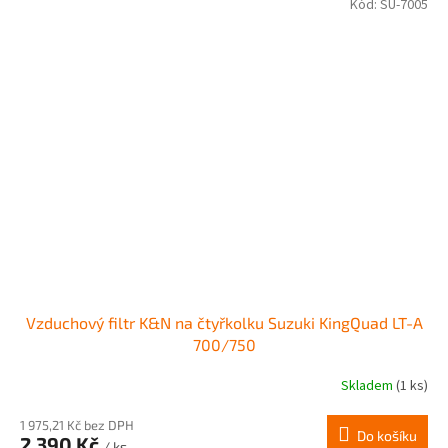
hvězdiček.
Kód:
SU-7005
Vzduchový filtr K&N na čtyřkolku Suzuki KingQuad LT-A
700/750
Skladem
(1 ks)
1 975,21 Kč bez DPH
Do košíku
2 390 Kč
/ ks