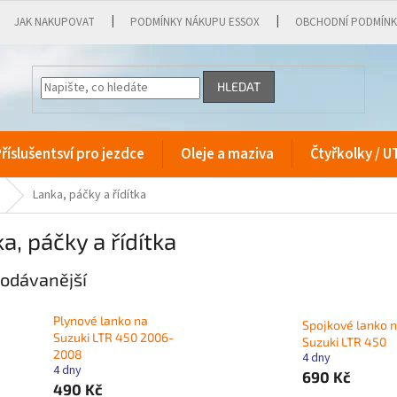
JAK NAKUPOVAT
PODMÍNKY NÁKUPU ESSOX
OBCHODNÍ PODMÍN
HLEDAT
říslušentsví pro jezdce
Oleje a maziva
Čtyřkolky / U
Lanka, páčky a řídítka
a, páčky a řídítka
odávanější
Plynové lanko na
Spojkové lanko 
Suzuki LTR 450 2006-
Suzuki LTR 450
2008
4 dny
4 dny
690 Kč
490 Kč