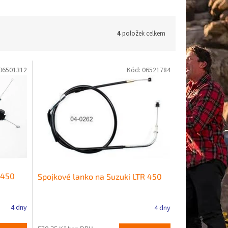
4
položek celkem
06501312
Kód:
06521784
 450
Spojkové lanko na Suzuki LTR 450
4 dny
4 dny