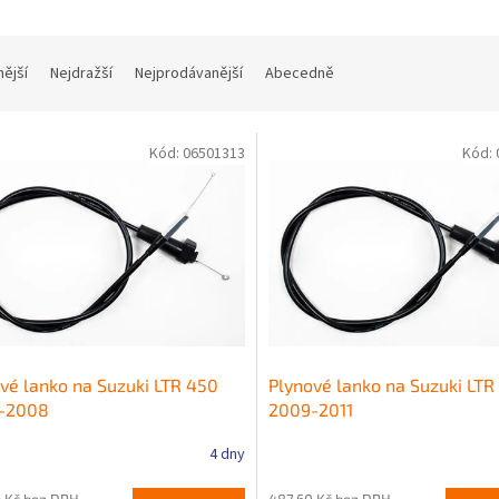
nější
Nejdražší
Nejprodávanější
Abecedně
Kód:
06501313
Kód:
vé lanko na Suzuki LTR 450
Plynové lanko na Suzuki LTR
-2008
2009-2011
4 dny
 Kč bez DPH
487,60 Kč bez DPH