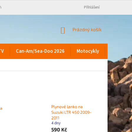
KY
Přihlášení
NÁKUPNÍ
Prázdný košík
KOŠÍK
TV
Can-Am/Sea-Doo 2026
Motocykly
Kontakty
Plynové lanko na
na
Suzuki LTR 450 2009-
2011
4 dny
590 Kč