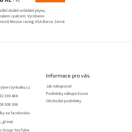
/ ks
zální duální ovládání plynu,
palem i palcem. Vyrobeno
ností Moose racing USA.Barva: černá
O
v
l
á
d
a
c
í
Informace pro vás
p
r
Jak nakupovat
vyberctyrkolku.cz
v
Podmínky nákupu Essox
82 330 484
k
Obchodní podmínky
y
08 508 306
v
lky na facebooku
ý
p
o_group
i
o Group YouTube
s