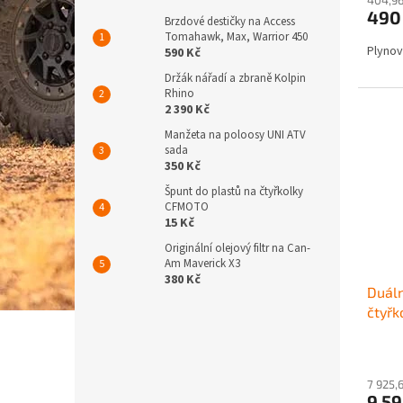
490
Brzdové destičky na Access
Tomahawk, Max, Warrior 450
Plynov
590 Kč
Držák nářadí a zbraně Kolpin
Rhino
2 390 Kč
Manžeta na poloosy UNI ATV
sada
350 Kč
Špunt do plastů na čtyřkolky
CFMOTO
15 Kč
Originální olejový filtr na Can-
Am Maverick X3
380 Kč
Duáln
čtyřk
7 925,
9 5