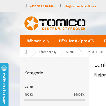
Přejít
na
+420 582 330 484
info@vyberctyrkolku.cz
obsah
Náhradní díly
Příslušenství pro ATV
P
Domů
Náhradní díly
Suzuki
Suzuki LTR 450
P
Lank
o
Přeskočit
s
Kategorie
kategorie
Nejpr
t
r
a
Cena
n
490
Kč
9590
Kč
n
í