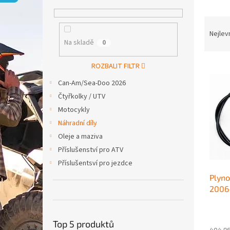
p
a
Ř
n
a
e
Nejlev
Na skladě
0
z
l
e
V
n
ROZBALIT FILTR
ý
í
Can-Am/Sea-Doo 2026
p
p
Čtyřkolky / UTV
i
r
Motocykly
s
o
p
d
Náhradní díly
r
u
Oleje a maziva
o
k
Příslušenství pro ATV
d
t
Příslušentsví pro jezdce
u
ů
Plyno
k
2006
t
ů
Top 5 produktů
404,96