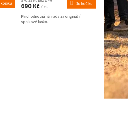
570,25 Kč bez DPH
 košíku
Do košíku
690 Kč
/ ks
Plnohodnotná náhrada za originální
spojkové lanko.