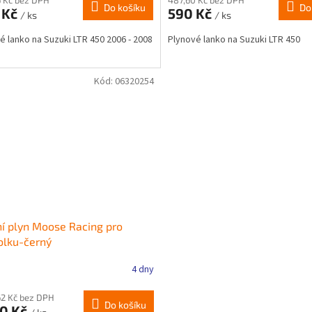
Do košíku
Do
 Kč
590 Kč
/ ks
/ ks
é lanko na Suzuki LTR 450 2006 - 2008
Plynové lanko na Suzuki LTR 450
Kód:
06320254
í plyn Moose Racing pro
olku-černý
4 dny
62 Kč bez DPH
Do košíku
90 Kč