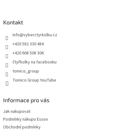
l
Z
á
á
d
p
a
a
Kontakt
c
t
í
info
@
vyberctyrkolku.cz
í
p
r
+420 582 330 484
v
+420 608 508 306
k
y
čtyřkolky na facebooku
v
tomico_group
ý
p
Tomico Group YouTube
i
s
u
Informace pro vás
Jak nakupovat
Podmínky nákupu Essox
Obchodní podmínky