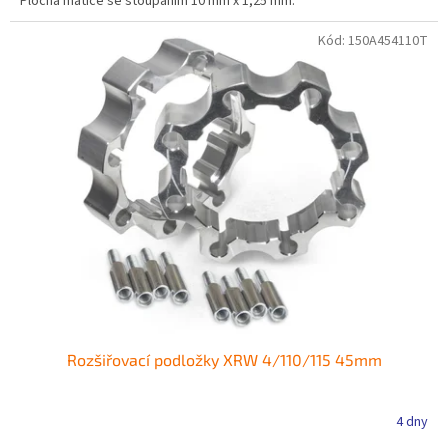
Plochá matice se stoupáním 10 mm x 1,25 mm.
Kód:
150A454110T
Rozšiřovací podložky XRW 4/110/115 45mm
4 dny