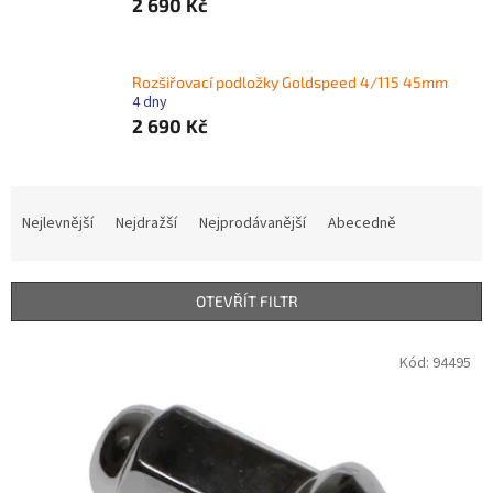
2 690 Kč
Rozšiřovací podložky Goldspeed 4/115 45mm
4 dny
2 690 Kč
Ř
a
Nejlevnější
Nejdražší
Nejprodávanější
Abecedně
z
e
n
OTEVŘÍT FILTR
í
p
V
Kód:
94495
r
ý
o
p
d
i
u
s
k
p
t