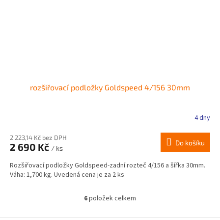
rozšiřovací podložky Goldspeed 4/156 30mm
4 dny
2 223,14 Kč bez DPH
Do košíku
2 690 Kč
/ ks
Rozšiřovací podložky Goldspeed-zadní rozteč 4/156 a šířka 30mm.
Váha: 1,700 kg. Uvedená cena je za 2 ks
6
položek celkem
O
v