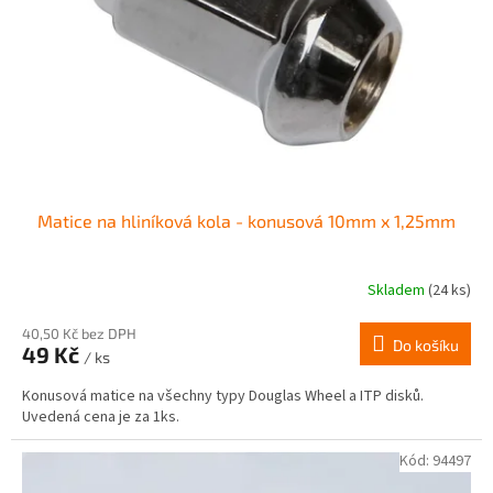
r
ů
o
d
u
k
t
ů
Matice na hliníková kola - konusová 10mm x 1,25mm
Skladem
(24 ks)
Průměrné
hodnocení
produktu
40,50 Kč bez DPH
Do košíku
49 Kč
je
/ ks
4,0
Konusová matice na všechny typy Douglas Wheel a ITP disků.
z
Uvedená cena je za 1ks.
5
hvězdiček.
Kód:
94497