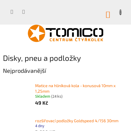
Přejít
na
obsah
NÁKUP
KOŠÍK
Disky, pneu a podložky
Nejprodávanější
Matice na hliníková kola - konusová 10mm x
1,25mm
Skladem
(24 ks)
49 Kč
rozšiřovací podložky Goldspeed 4/156 30mm
4 dny