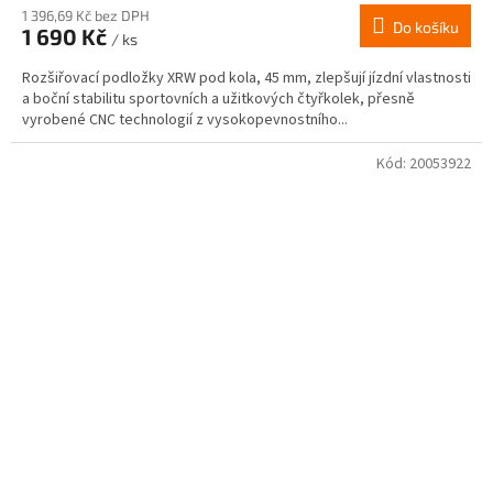
1 396,69 Kč bez DPH
Do košíku
1 690 Kč
/ ks
Rozšiřovací podložky XRW pod kola, 45 mm, zlepšují jízdní vlastnosti
a boční stabilitu sportovních a užitkových čtyřkolek, přesně
vyrobené CNC technologií z vysokopevnostního...
Kód:
20053922