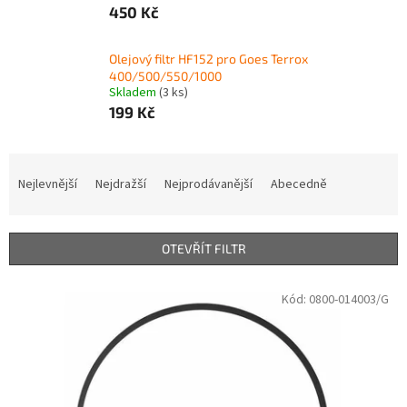
450 Kč
Olejový filtr HF152 pro Goes Terrox
400/500/550/1000
Skladem
(3 ks)
199 Kč
Ř
a
Nejlevnější
Nejdražší
Nejprodávanější
Abecedně
z
e
n
OTEVŘÍT FILTR
í
p
V
Kód:
0800-014003/G
r
ý
o
p
d
i
u
s
k
p
t