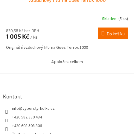
Skladem
(5 ks)
830,58 Kč bez DPH
Do košíku
1 005 Kč
/ ks
Originální vzduchový filtr na Goes Terrox 1000
4
položek celkem
O
v
l
Z
á
á
d
p
a
a
Kontakt
c
t
í
info
@
vyberctyrkolku.cz
í
p
r
+420 582 330 484
v
+420 608 508 306
k
y