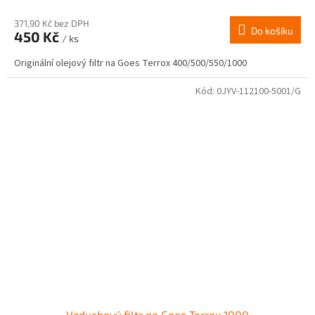
hodnocení
produktu
371,90 Kč bez DPH
Do košíku
450 Kč
je
/ ks
1,0
Originální olejový filtr na Goes Terrox 400/500/550/1000
z
5
hvězdiček.
Kód:
0JYV-112100-5001/G
Vzduchový filtr na Goes Terrox 1000