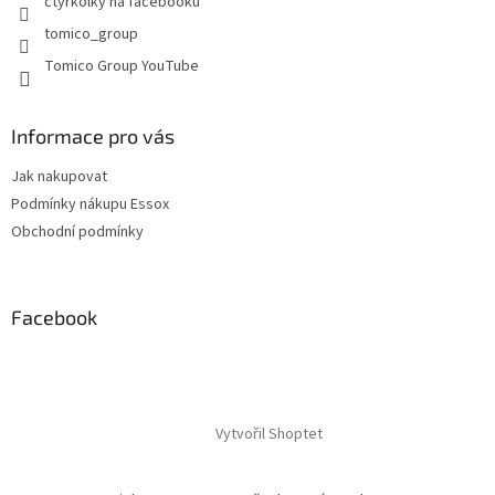
čtyřkolky na facebooku
v
tomico_group
ý
p
Tomico Group YouTube
i
s
u
Informace pro vás
Jak nakupovat
Podmínky nákupu Essox
Obchodní podmínky
Facebook
Vytvořil Shoptet