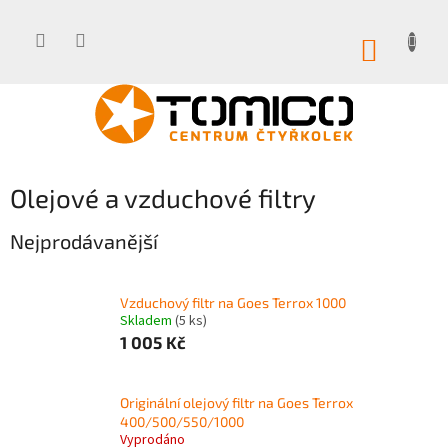
Přejít
na
obsah
NÁKUP
KOŠÍK
Olejové a vzduchové filtry
Nejprodávanější
Vzduchový filtr na Goes Terrox 1000
Skladem
(5 ks)
1 005 Kč
Originální olejový filtr na Goes Terrox
400/500/550/1000
Vyprodáno