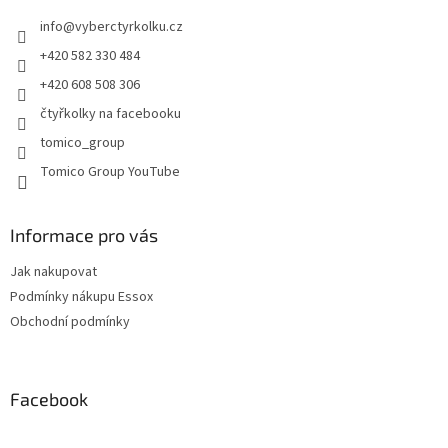
t
í
info
@
vyberctyrkolku.cz
í
p
r
+420 582 330 484
v
+420 608 508 306
k
y
čtyřkolky na facebooku
v
tomico_group
ý
p
Tomico Group YouTube
i
s
u
Informace pro vás
Jak nakupovat
Podmínky nákupu Essox
Obchodní podmínky
Facebook