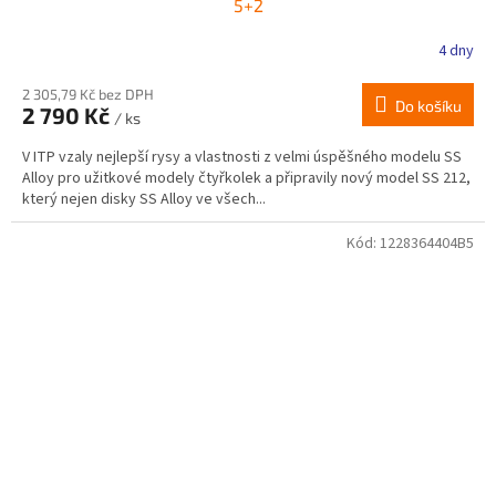
5+2
4 dny
2 305,79 Kč bez DPH
Do košíku
2 790 Kč
/ ks
V ITP vzaly nejlepší rysy a vlastnosti z velmi úspěšného modelu SS
Alloy pro užitkové modely čtyřkolek a připravily nový model SS 212,
který nejen disky SS Alloy ve všech...
Kód:
1228364404B5