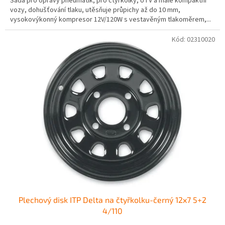
Sada pro opravy pneumatik, pro čtyřkolky, UTV a malé kompaktní
z
vozy, dohušťování tlaku, utěsňuje průpichy až do 10 mm,
5
vysokovýkonný kompresor 12V/120W s vestavěným tlakoměrem,...
hvězdiček.
Kód:
02310020
Plechový disk ITP Delta na čtyřkolku-černý 12x7 5+2
4/110