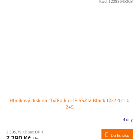
Kód:
1228364536B
Hliníkový disk na čtyřkolku ITP SS212 Black 12x7 4/110
2+5
4 dny
2 305,79 Kč bez DPH
Do košíku
2 790 Kč
/ ks