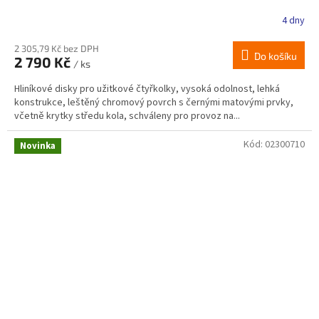
4 dny
2 305,79 Kč bez DPH
Do košíku
2 790 Kč
/ ks
Hliníkové disky pro užitkové čtyřkolky, vysoká odolnost, lehká
konstrukce, leštěný chromový povrch s černými matovými prvky,
včetně krytky středu kola, schváleny pro provoz na...
Kód:
02300710
Novinka