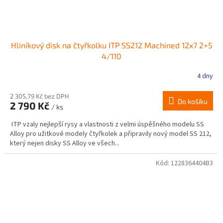
Hliníkový disk na čtyřkolku ITP SS212 Machined 12x7 2+5
4/110
4 dny
2 305,79 Kč bez DPH
Do košíku
2 790 Kč
/ ks
ITP vzaly nejlepší rysy a vlastnosti z velmi úspěšného modelu SS
Alloy pro užitkové modely čtyřkolek a připravily nový model SS 212,
který nejen disky SS Alloy ve všech...
Kód:
1228364404B3