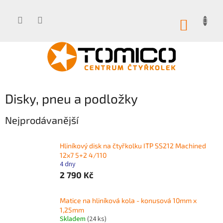
Přejít
na
obsah
NÁKUP
KOŠÍK
Disky, pneu a podložky
Nejprodávanější
Hliníkový disk na čtyřkolku ITP SS212 Machined
12x7 5+2 4/110
4 dny
2 790 Kč
Matice na hliníková kola - konusová 10mm x
1,25mm
Skladem
(24 ks)