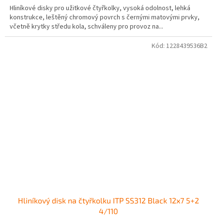
Hliníkové disky pro užitkové čtyřkolky, vysoká odolnost, lehká
konstrukce, leštěný chromový povrch s černými matovými prvky,
včetně krytky středu kola, schváleny pro provoz na...
Kód:
1228439536B2
Hliníkový disk na čtyřkolku ITP SS312 Black 12x7 5+2
4/110