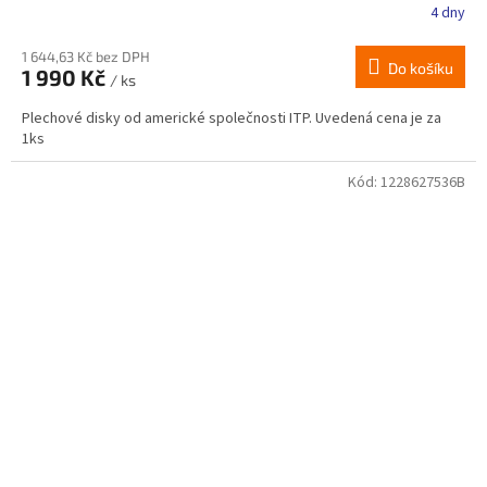
4 dny
1 644,63 Kč bez DPH
Do košíku
1 990 Kč
/ ks
Plechové disky od americké společnosti ITP. Uvedená cena je za
1ks
Kód:
1228627536B