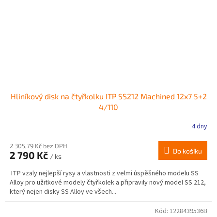
Hliníkový disk na čtyřkolku ITP SS212 Machined 12x7 5+2
4/110
4 dny
2 305,79 Kč bez DPH
Do košíku
2 790 Kč
/ ks
ITP vzaly nejlepší rysy a vlastnosti z velmi úspěšného modelu SS
Alloy pro užitkové modely čtyřkolek a připravily nový model SS 212,
který nejen disky SS Alloy ve všech...
Kód:
1228439536B