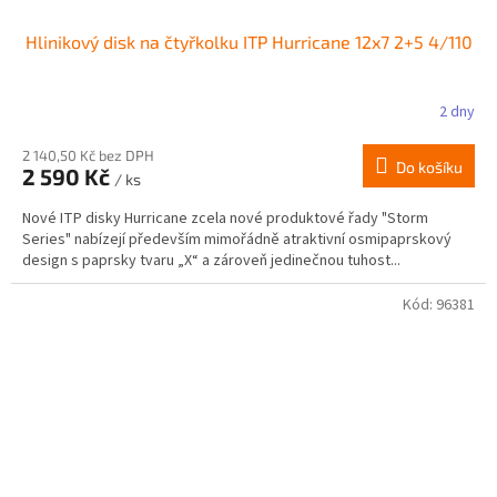
Hlinikový disk na čtyřkolku ITP Hurricane 12x7 2+5 4/110
2 dny
2 140,50 Kč bez DPH
Do košíku
2 590 Kč
/ ks
Nové ITP disky Hurricane zcela nové produktové řady "Storm
Series" nabízejí především mimořádně atraktivní osmipaprskový
design s paprsky tvaru „X“ a zároveň jedinečnou tuhost...
Kód:
96381