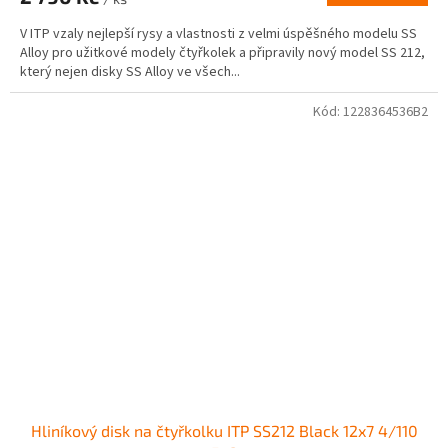
V ITP vzaly nejlepší rysy a vlastnosti z velmi úspěšného modelu SS
Alloy pro užitkové modely čtyřkolek a připravily nový model SS 212,
který nejen disky SS Alloy ve všech...
Kód:
1228364536B2
Hliníkový disk na čtyřkolku ITP SS212 Black 12x7 4/110