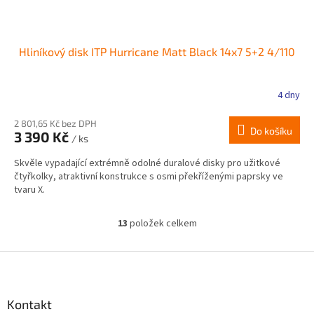
Hliníkový disk ITP Hurricane Matt Black 14x7 5+2 4/110
4 dny
2 801,65 Kč bez DPH
Do košíku
3 390 Kč
/ ks
Skvěle vypadající extrémně odolné duralové disky pro užitkové
čtyřkolky, atraktivní konstrukce s osmi překříženými paprsky ve
tvaru X.
13
položek celkem
O
v
l
Z
á
á
d
p
a
a
Kontakt
c