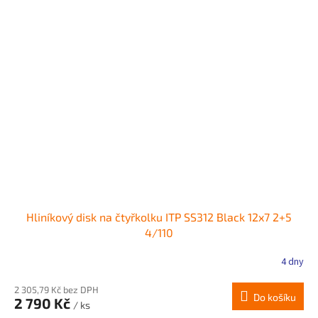
Hliníkový disk na čtyřkolku ITP SS312 Black 12x7 2+5
4/110
4 dny
2 305,79 Kč bez DPH
Do košíku
2 790 Kč
/ ks