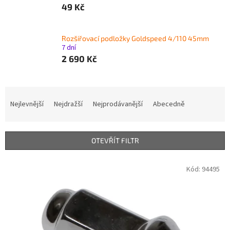
49 Kč
Rozšiřovací podložky Goldspeed 4/110 45mm
7 dní
2 690 Kč
Ř
a
Nejlevnější
Nejdražší
Nejprodávanější
Abecedně
z
e
n
OTEVŘÍT FILTR
í
p
V
Kód:
94495
r
ý
o
p
d
i
u
s
k
p
t