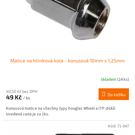
r
ů
o
d
u
k
t
ů
Matice na hliníková kola - konusová 10mm x 1,25mm
Skladem
(24 ks)
Průměrné
hodnocení
produktu
40,50 Kč bez DPH
Do košíku
49 Kč
je
/ ks
4,0
Konusová matice na všechny typy Douglas Wheel a ITP disků.
z
Uvedená cena je za 1ks.
5
hvězdiček.
Kód:
71-047