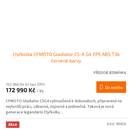
čtyřkolka CFMOTO Gladiator C5-A G4 EPS ABS T3b
červené barvy
PŘEDOBJEDNÁVKA
142 966,94 Kč bez DPH
Do košíku
172 990 Kč
/ ks
CFMOTO Gladiator C5G4 vybroušená k dokonalosti, připravená na
nejtvrdší práci, zábavná, úsporná a jedinečná. Taková je nová
generace legendární čtyřkolky...
Kód:
96456
Akce