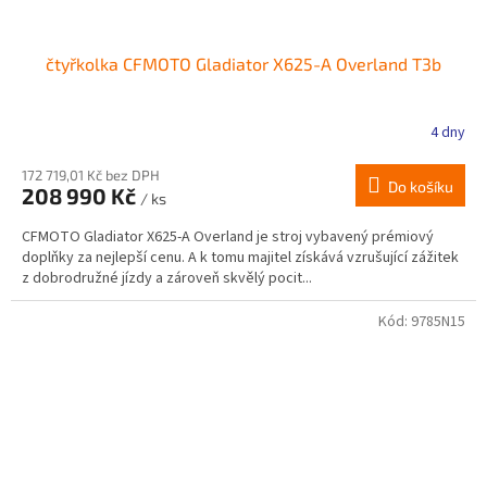
čtyřkolka CFMOTO Gladiator X625-A Overland T3b
4 dny
Průměrné
hodnocení
produktu
172 719,01 Kč bez DPH
Do košíku
208 990 Kč
je
/ ks
3,5
CFMOTO Gladiator X625-A Overland je stroj vybavený prémiový
z
doplňky za nejlepší cenu. A k tomu majitel získává vzrušující zážitek
5
z dobrodružné jízdy a zároveň skvělý pocit...
hvězdiček.
Kód:
9785N15