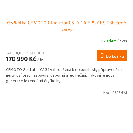
čtyřkolka CFMOTO Gladiator C5-A G4 EPS ABS T3b šedé
barvy
Skladem
(2 ks)
141 314,05 Kč bez DPH
Do košíku
170 990 Kč
/ ks
CFMOTO Gladiator C5G4 vybroušená k dokonalosti, připravená na
nejtvrdší práci, zábavná, úsporná a jedinečná. Taková je nová
generace legendární čtyřkolky...
Kód:
9785N24