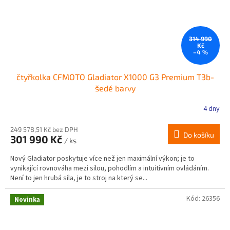
314 990
Kč
–4 %
čtyřkolka CFMOTO Gladiator X1000 G3 Premium T3b-
šedé barvy
4 dny
249 578,51 Kč bez DPH
Do košíku
301 990 Kč
/ ks
Nový Gladiator poskytuje více než jen maximální výkon; je to
vynikající rovnováha mezi silou, pohodlím a intuitivním ovládáním.
Není to jen hrubá síla, je to stroj na který se...
Kód:
26356
Novinka