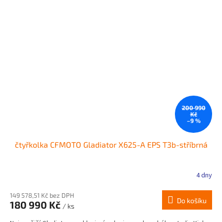
200 990
Kč
–9 %
čtyřkolka CFMOTO Gladiator X625-A EPS T3b-stříbrná
4 dny
149 578,51 Kč bez DPH
Do košíku
180 990 Kč
/ ks