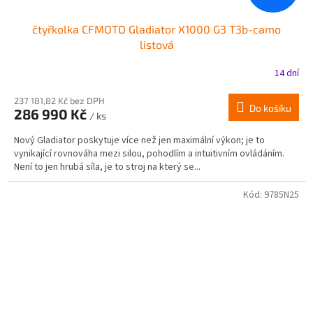
čtyřkolka CFMOTO Gladiator X1000 G3 T3b-camo
listová
14 dní
237 181,82 Kč bez DPH
Do košíku
286 990 Kč
/ ks
Nový Gladiator poskytuje více než jen maximální výkon; je to
vynikající rovnováha mezi silou, pohodlím a intuitivním ovládáním.
Není to jen hrubá síla, je to stroj na který se...
Kód:
9785N25