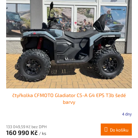
čtyřkolka CFMOTO Gladiator C5-A G4 EPS T3b šedé
barvy
4 dny
133 049,59 Kč bez DPH
Do košíku
160 990 Kč
/ ks