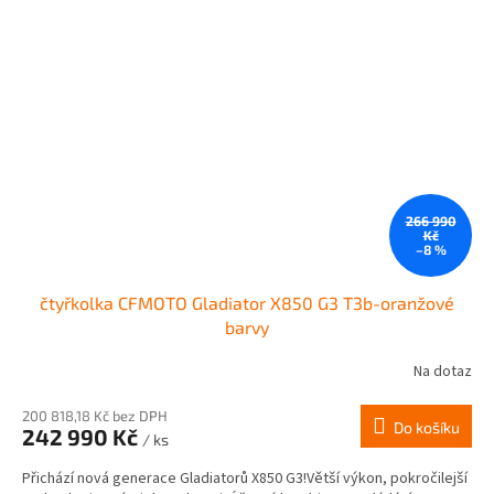
266 990
Kč
–8 %
čtyřkolka CFMOTO Gladiator X850 G3 T3b-oranžové
barvy
Na dotaz
Průměrné
hodnocení
produktu
200 818,18 Kč bez DPH
Do košíku
242 990 Kč
je
/ ks
4,7
Přichází nová generace Gladiatorů X850 G3!Větší výkon, pokročilejší
z