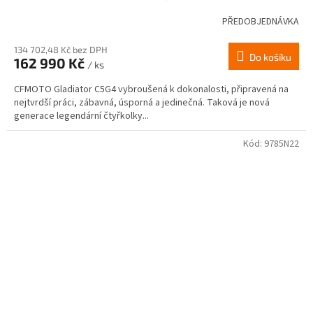
PŘEDOBJEDNÁVKA
134 702,48 Kč bez DPH
Do košíku
162 990 Kč
/ ks
CFMOTO Gladiator C5G4 vybroušená k dokonalosti, připravená na
nejtvrdší práci, zábavná, úsporná a jedinečná. Taková je nová
generace legendární čtyřkolky...
Kód:
9785N22