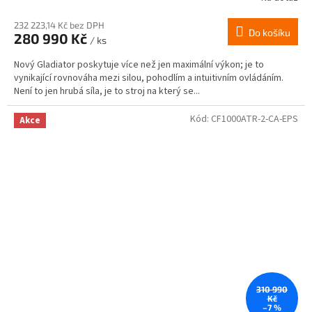
232 223,14 Kč bez DPH
Do košíku
280 990 Kč
/ ks
Nový Gladiator poskytuje více než jen maximální výkon; je to
vynikající rovnováha mezi silou, pohodlím a intuitivním ovládáním.
Není to jen hrubá síla, je to stroj na který se...
Kód:
CF1000ATR-2-CA-EPS
Akce
310 990
Kč
–7 %