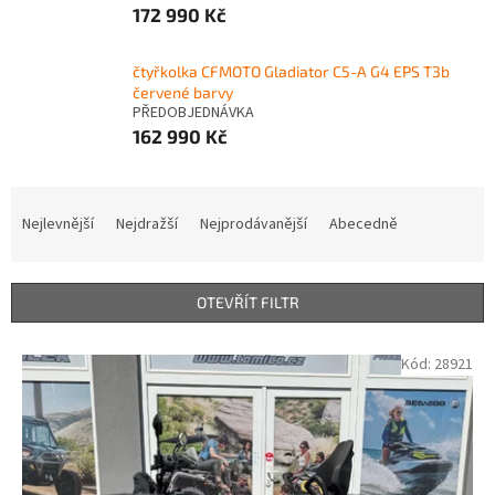
172 990 Kč
čtyřkolka CFMOTO Gladiator C5-A G4 EPS T3b
červené barvy
PŘEDOBJEDNÁVKA
162 990 Kč
Ř
a
Nejlevnější
Nejdražší
Nejprodávanější
Abecedně
z
e
n
OTEVŘÍT FILTR
í
p
V
Kód:
28921
r
ý
o
p
d
i
u
s
k
p
t