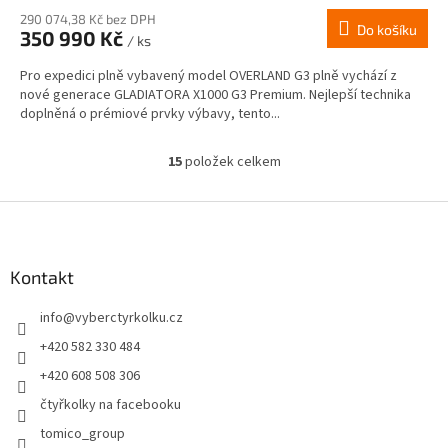
290 074,38 Kč bez DPH
Do košíku
350 990 Kč
/ ks
Pro expedici plně vybavený model OVERLAND G3 plně vychází z
nové generace GLADIATORA X1000 G3 Premium. Nejlepší technika
doplněná o prémiové prvky výbavy, tento...
15
položek celkem
O
v
l
Z
á
á
d
p
a
a
Kontakt
c
t
í
info
@
vyberctyrkolku.cz
í
p
r
+420 582 330 484
v
+420 608 508 306
k
y
čtyřkolky na facebooku
v
tomico_group
ý