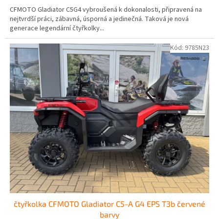
CFMOTO Gladiator C5G4 vybroušená k dokonalosti, připravená na
nejtvrdší práci, zábavná, úsporná a jedinečná. Taková je nová
generace legendární čtyřkolky...
Kód:
9785N23
čtyřkolka CFMOTO Gladiator C5-A G4 EPS T3b červené
barvy