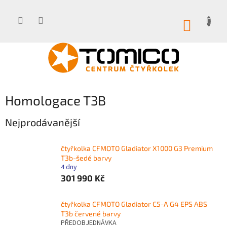
Přejít
na
obsah
NÁKUP
KOŠÍK
Homologace T3B
Nejprodávanější
čtyřkolka CFMOTO Gladiator X1000 G3 Premium
T3b-šedé barvy
4 dny
301 990 Kč
čtyřkolka CFMOTO Gladiator C5-A G4 EPS ABS
T3b červené barvy
PŘEDOBJEDNÁVKA