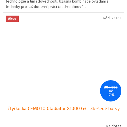
technologie a tím i dovednosti. Úžasná kombinace ovládání a
5
techniky pro každodenní práci či adrenalinové...
hvězdiček.
Kód:
25163
Akce
304 990
Kč
–7 %
čtyřkolka CFMOTO Gladiator X1000 G3 T3b-šedé barvy
Na dotaz