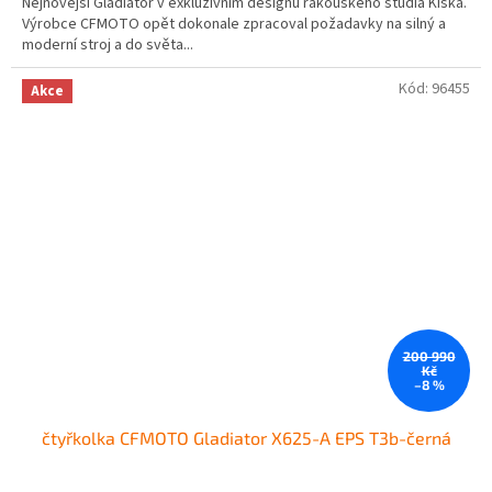
Nejnovější Gladiator v exkluzivním designu rakouského studia Kiska.
Výrobce CFMOTO opět dokonale zpracoval požadavky na silný a
moderní stroj a do světa...
Kód:
96455
Akce
200 990
Kč
–8 %
čtyřkolka CFMOTO Gladiator X625-A EPS T3b-černá