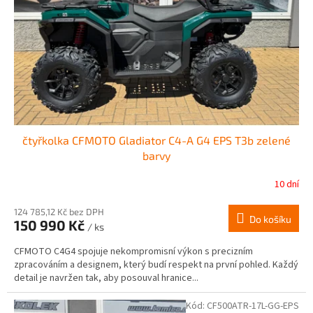
r
ů
o
d
u
k
t
ů
čtyřkolka CFMOTO Gladiator C4-A G4 EPS T3b zelené
barvy
10 dní
124 785,12 Kč bez DPH
Do košíku
150 990 Kč
/ ks
CFMOTO C4G4 spojuje nekompromisní výkon s precizním
zpracováním a designem, který budí respekt na první pohled. Každý
detail je navržen tak, aby posouval hranice...
Kód:
CF500ATR-17L-GG-EPS