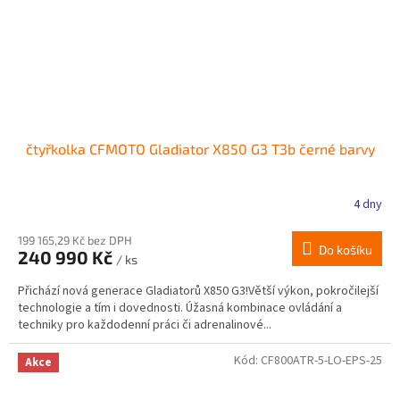
čtyřkolka CFMOTO Gladiator X850 G3 T3b černé barvy
4 dny
199 165,29 Kč bez DPH
Do košíku
240 990 Kč
/ ks
Přichází nová generace Gladiatorů X850 G3!Větší výkon, pokročilejší
technologie a tím i dovednosti. Úžasná kombinace ovládání a
techniky pro každodenní práci či adrenalinové...
Kód:
CF800ATR-5-LO-EPS-25
Akce